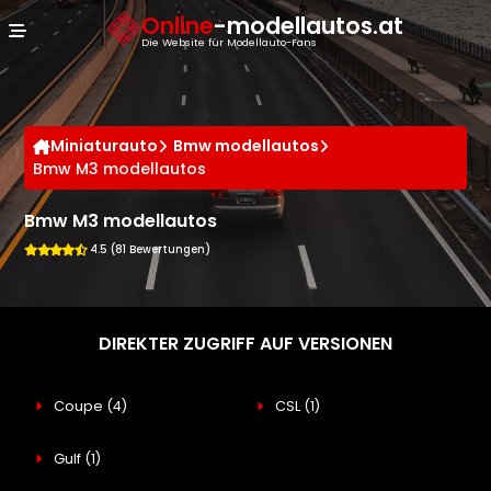
Cookie-Einstellungen
Online
-modellautos.at
Die Website für Modellauto-Fans
Miniaturauto
Bmw modellautos
Bmw M3 modellautos
Bmw M3 modellautos
4.5 (81 Bewertungen)
DIREKTER ZUGRIFF AUF VERSIONEN
Coupe
(4)
CSL
(1)
Gulf
(1)