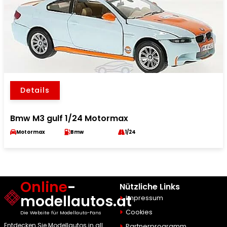
Details
Bmw M3 gulf 1/24 Motormax
Motormax
Bmw
1/24
Online
-
Nützliche Links
modellautos.at
Impressum
Cookies
Die Website für Modellauto-Fans
Entdecken Sie Modellautos in all
Partnerprogramm