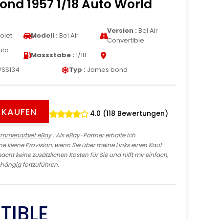
nd 1957 1/18 Auto World
Version :
Bel Air
olet
Modell :
Bel Air
Convertible
uto
Massstabe :
1/18
SS134
Typ :
James bond
Y KAUFEN
4.0 (118 Bewertungen)
ammenarbeit eBay
: Als eBay-Partner erhalte ich
e kleine Provision, wenn Sie über meine Links einen Kauf
sacht keine zusätzlichen Kosten für Sie und hilft mir einfach,
hängig fortzuführen.
TIBLE