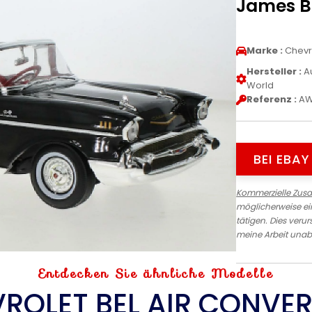
James Bo
Marke :
Chevr
Hersteller :
A
World
Referenz :
AW
BEI EBA
Kommerzielle Zus
möglicherweise ein
tätigen. Dies verur
meine Arbeit unab
Entdecken Sie ähnliche Modelle
ROLET BEL AIR CONVER