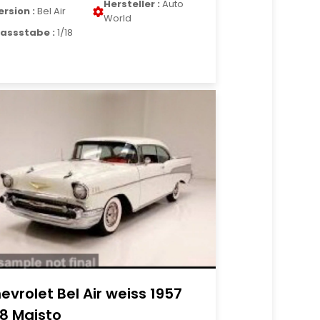
Hersteller :
Auto
ersion :
Bel Air
World
assstabe :
1/18
evrolet Bel Air weiss 1957
18 Maisto