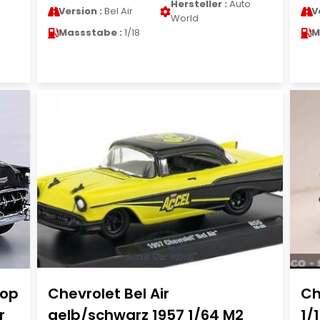
Hersteller :
Auto
Version :
Bel Air
V
World
Massstabe :
1/18
M
top
Chevrolet Bel Air
Ch
r
gelb/schwarz 1957 1/64 M2
1/