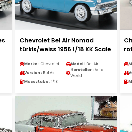
es
Chevrolet Bel Air Nomad
Ch
türkis/weiss 1956 1/18 KK Scale
ro
Marke :
Chevrolet
Modell :
Bel Air
M
Hersteller :
Auto
Version :
Bel Air
V
World
Massstabe :
1/18
M