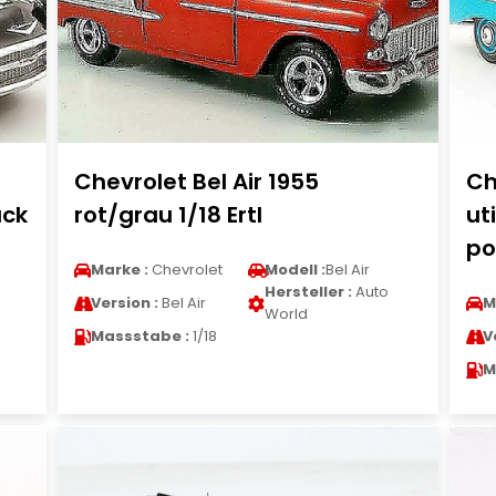
Chevrolet Bel Air 1955
Ch
ack
rot/grau 1/18 Ertl
ut
1
po
Marke :
Chevrolet
Modell :
Bel Air
Hersteller :
Auto
Version :
Bel Air
M
World
Massstabe :
1/18
V
M