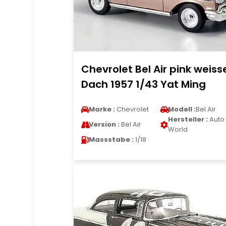
Chevrolet Bel Air pink weiss
Dach 1957 1/43 Yat Ming
Marke :
Chevrolet
Modell :
Bel Air
Hersteller :
Auto
Version :
Bel Air
World
Massstabe :
1/18