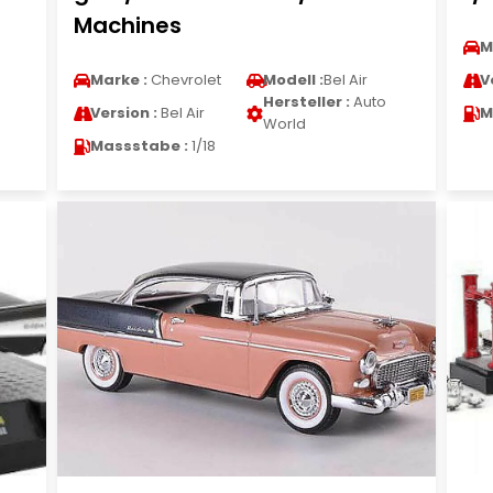
Machines
M
Marke :
Chevrolet
Modell :
Bel Air
V
Hersteller :
Auto
Version :
Bel Air
M
World
Massstabe :
1/18