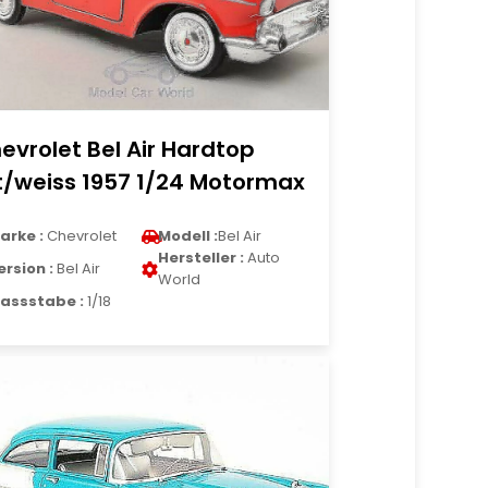
evrolet Bel Air Hardtop
t/weiss 1957 1/24 Motormax
arke :
Chevrolet
Modell :
Bel Air
Hersteller :
Auto
ersion :
Bel Air
World
assstabe :
1/18