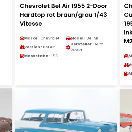
Chevrolet Bel Air 1955 2-Door
Ch
Hardtop rot braun/grau 1/43
Cu
Vitesse
19
in
Marke :
Chevrolet
Modell :
Bel Air
M2
Hersteller :
Auto
Version :
Bel Air
World
Massstabe :
1/18
M
V
M