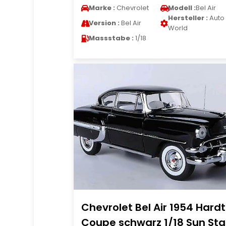
Marke :
Chevrolet
Modell :
Bel Air
Hersteller :
Auto
Version :
Bel Air
World
Massstabe :
1/18
Chevrolet Bel Air 1954 Hard
Coupe schwarz 1/18 Sun Sta