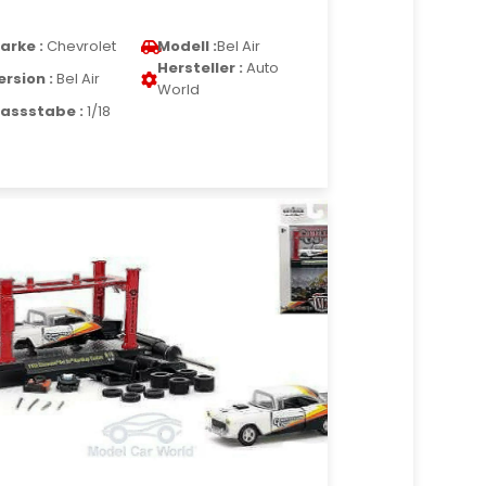
arke :
Chevrolet
Modell :
Bel Air
Hersteller :
Auto
ersion :
Bel Air
World
assstabe :
1/18