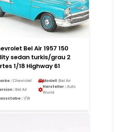
evrolet Bel Air 1957 150
ility sedan turkis/grau 2
rtes 1/18 Highway 61
arke :
Chevrolet
Modell :
Bel Air
Hersteller :
Auto
ersion :
Bel Air
World
assstabe :
1/18