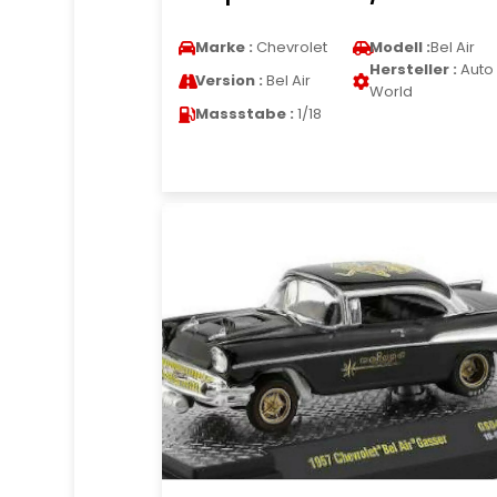
Marke :
Chevrolet
Modell :
Bel Air
Hersteller :
Auto
Version :
Bel Air
World
Massstabe :
1/18