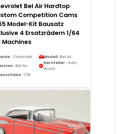
evrolet Bel Air Hardtop
stom Competition Cams
55 Model-Kit Bausatz
klusive 4 Ersatzrädern 1/64
 Machines
arke :
Chevrolet
Modell :
Bel Air
Hersteller :
Auto
ersion :
Bel Air
World
assstabe :
1/18