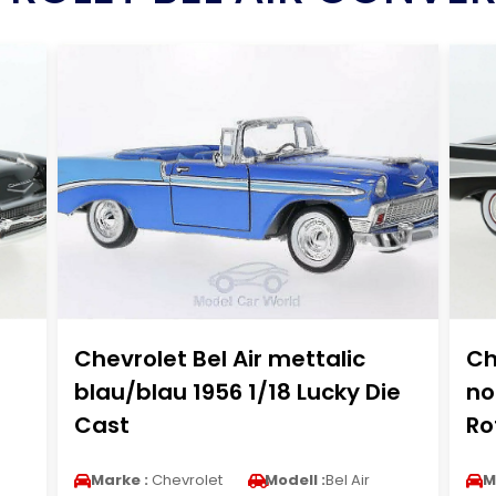
Chevrolet Bel Air mettalic
Ch
blau/blau 1956 1/18 Lucky Die
no
Cast
Ro
Marke :
Chevrolet
Modell :
Bel Air
M