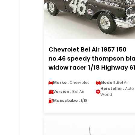
Chevrolet Bel Air 1957 150
no.46 speedy thompson bl
widow racer 1/18 Highway 6
Marke :
Chevrolet
Modell :
Bel Air
Hersteller :
Auto
Version :
Bel Air
World
Massstabe :
1/18