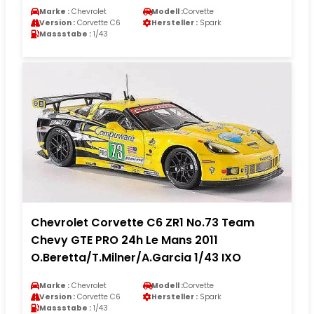
Marke :
Chevrolet
Modell :
Corvette
Version :
Corvette C6
Hersteller :
Spark
Massstabe :
1/43
Chevrolet Corvette C6 ZR1 No.73 Team
Chevy GTE PRO 24h Le Mans 2011
O.Beretta/T.Milner/A.Garcia 1/43 IXO
Marke :
Chevrolet
Modell :
Corvette
Version :
Corvette C6
Hersteller :
Spark
Massstabe :
1/43