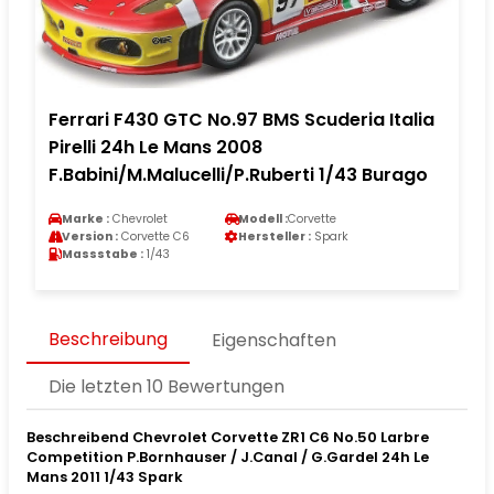
Ferrari F430 GTC No.97 BMS Scuderia Italia
Pirelli 24h Le Mans 2008
F.Babini/M.Malucelli/P.Ruberti 1/43 Burago
Marke :
Chevrolet
Modell :
Corvette
Version :
Corvette C6
Hersteller :
Spark
Massstabe :
1/43
Beschreibung
Eigenschaften
Die letzten 10 Bewertungen
Beschreibend Chevrolet Corvette ZR1 C6 No.50 Larbre
Competition P.Bornhauser / J.Canal / G.Gardel 24h Le
Mans 2011 1/43 Spark