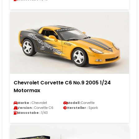
Chevrolet Corvette C6 No.9 2005 1/24
Motormax
Marke :
Chevrolet
Modell :
Corvette
Version :
Corvette C6
Hersteller :
Spark
Massstabe :
1/43