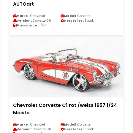
AUTOart
Marke :
Chevrolet
Modell :
Corvette
Version :
Corvette C6
Hersteller :
Spark
Massstabe :
1/43
Chevrolet Corvette C1 rot /weiss 1957 1/24
Maisto
Marke :
Chevrolet
Modell :
Corvette
Version :
Corvette C6
Hersteller :
Spark