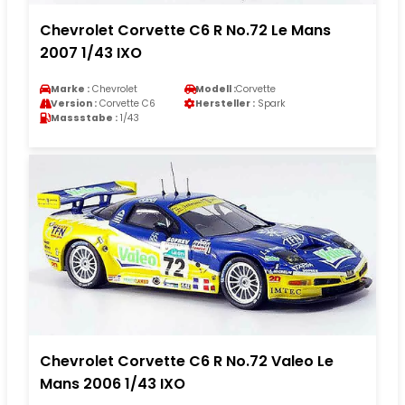
Chevrolet Corvette C6 R No.72 Le Mans
2007 1/43 IXO
Marke :
Chevrolet
Modell :
Corvette
Version :
Corvette C6
Hersteller :
Spark
Massstabe :
1/43
Chevrolet Corvette C6 R No.72 Valeo Le
Mans 2006 1/43 IXO