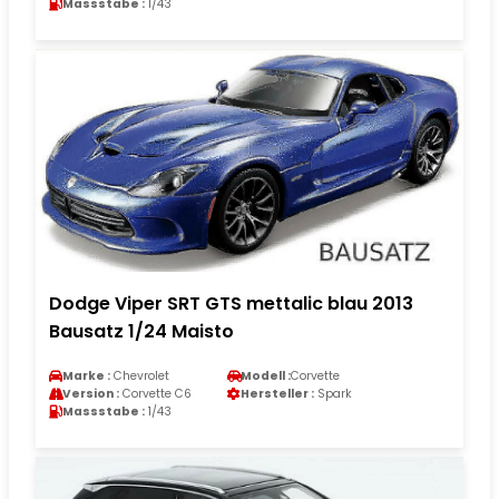
Massstabe :
1/43
Dodge Viper SRT GTS mettalic blau 2013
Bausatz 1/24 Maisto
Marke :
Chevrolet
Modell :
Corvette
Version :
Corvette C6
Hersteller :
Spark
Massstabe :
1/43