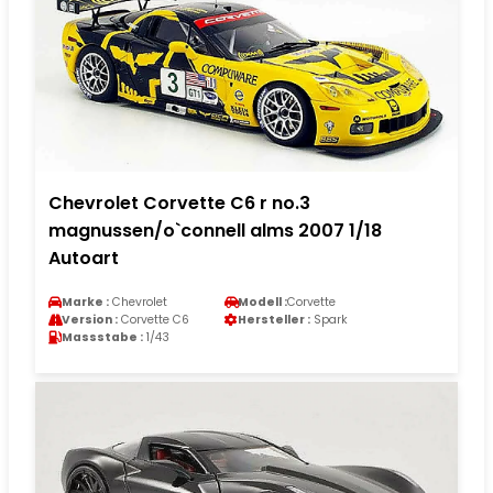
Chevrolet Corvette C6 r no.3
magnussen/o`connell alms 2007 1/18
Autoart
Marke :
Chevrolet
Modell :
Corvette
Version :
Corvette C6
Hersteller :
Spark
Massstabe :
1/43