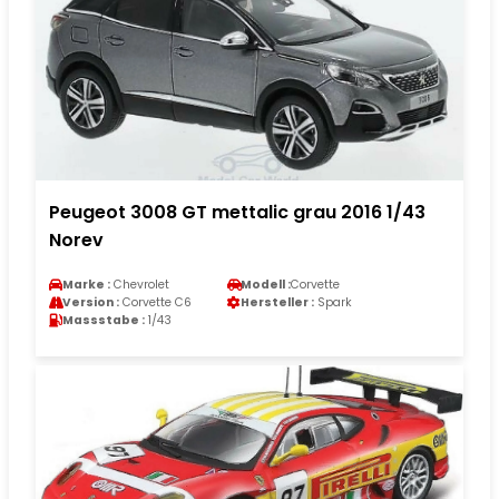
Peugeot 3008 GT mettalic grau 2016 1/43
Norev
Marke :
Chevrolet
Modell :
Corvette
Version :
Corvette C6
Hersteller :
Spark
Massstabe :
1/43