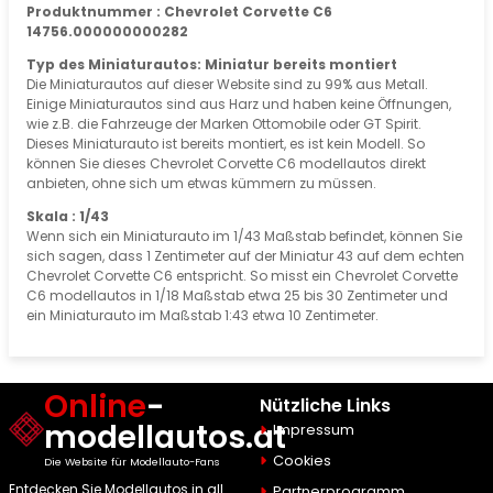
Produktnummer : Chevrolet Corvette C6
14756.000000000282
Typ des Miniaturautos: Miniatur bereits montiert
Die Miniaturautos auf dieser Website sind zu 99% aus Metall.
Einige Miniaturautos sind aus Harz und haben keine Öffnungen,
wie z.B. die Fahrzeuge der Marken Ottomobile oder GT Spirit.
Dieses Miniaturauto ist bereits montiert, es ist kein Modell. So
können Sie dieses Chevrolet Corvette C6 modellautos direkt
anbieten, ohne sich um etwas kümmern zu müssen.
Skala : 1/43
Wenn sich ein Miniaturauto im 1/43 Maßstab befindet, können Sie
sich sagen, dass 1 Zentimeter auf der Miniatur 43 auf dem echten
Chevrolet Corvette C6 entspricht. So misst ein Chevrolet Corvette
C6 modellautos in 1/18 Maßstab etwa 25 bis 30 Zentimeter und
ein Miniaturauto im Maßstab 1:43 etwa 10 Zentimeter.
Online
-
Nützliche Links
modellautos.at
Impressum
Cookies
Die Website für Modellauto-Fans
Entdecken Sie Modellautos in all
Partnerprogramm