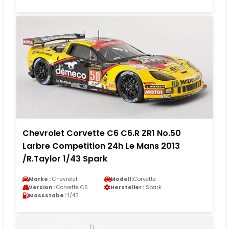
Chevrolet Corvette C6 C6.R ZR1 No.50
Larbre Competition 24h Le Mans 2013
/R.Taylor 1/43 Spark
Marke :
Chevrolet
Modell :
Corvette
Version :
Corvette C6
Hersteller :
Spark
Massstabe :
1/43