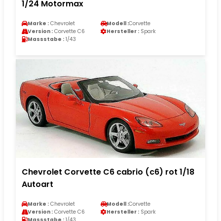
1/24 Motormax
Marke :
Chevrolet
Modell :
Corvette
Version :
Corvette C6
Hersteller :
Spark
Massstabe :
1/43
Chevrolet Corvette C6 cabrio (c6) rot 1/18
Autoart
Marke :
Chevrolet
Modell :
Corvette
Version :
Corvette C6
Hersteller :
Spark
Massstabe :
1/43