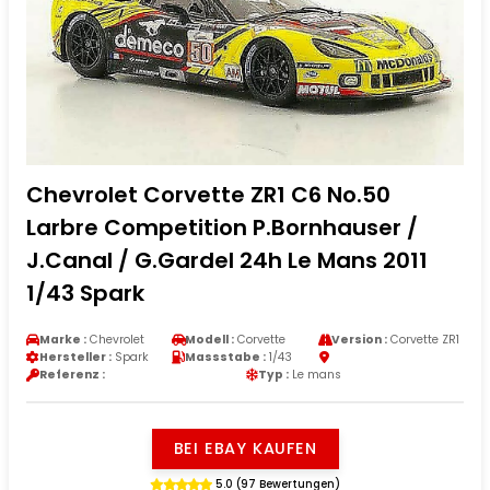
Chevrolet Corvette ZR1 C6 No.50
Larbre Competition P.Bornhauser /
J.Canal / G.Gardel 24h Le Mans 2011
1/43 Spark
Marke :
Chevrolet
Modell :
Corvette
Version :
Corvette ZR1
Hersteller :
Spark
Massstabe :
1/43
Referenz :
Typ :
Le mans
BEI EBAY KAUFEN
5.0 (97 Bewertungen)