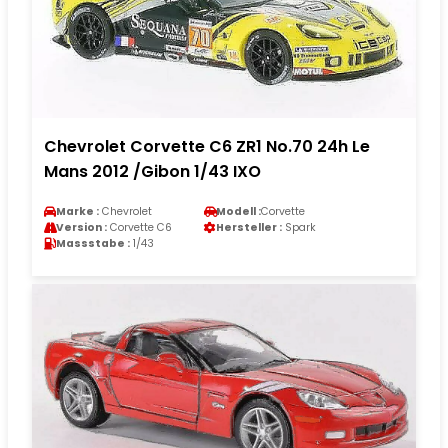
Chevrolet Corvette C6 ZR1 No.70 24h Le
Mans 2012 /Gibon 1/43 IXO
Marke :
Chevrolet
Modell :
Corvette
Version :
Corvette C6
Hersteller :
Spark
Massstabe :
1/43