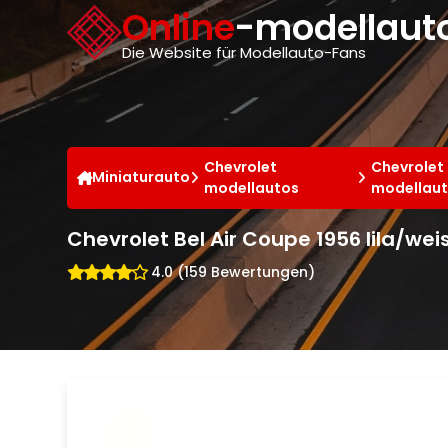
Cookie-Einstellungen
Online
-modellauto
Die Website für Modellauto-Fans
Chevrolet
Chevrolet 
Miniaturauto
modellautos
modellau
Chevrolet Bel Air Coupe 1956 lila/wei
4.0 (159 Bewertungen)