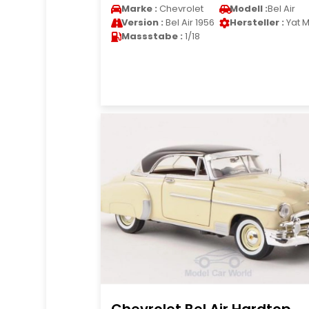
Marke :
Chevrolet
Modell :
Bel Air
Version :
Bel Air 1956
Hersteller :
Yat M
Massstabe :
1/18