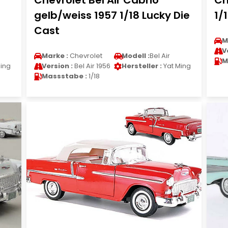
Chevrolet Bel Air Cabrio
Ch
gelb/weiss 1957 1/18 Lucky Die
1/
Cast
M
V
Marke :
Chevrolet
Modell :
Bel Air
M
ing
Version :
Bel Air 1956
Hersteller :
Yat Ming
Massstabe :
1/18