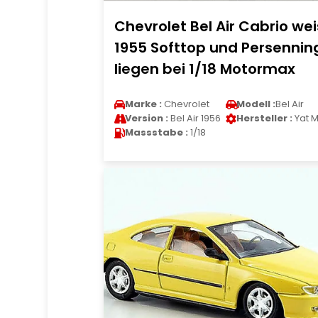
Chevrolet Bel Air Cabrio wei
1955 Softtop und Persennin
liegen bei 1/18 Motormax
Marke :
Chevrolet
Modell :
Bel Air
Version :
Bel Air 1956
Hersteller :
Yat M
Massstabe :
1/18