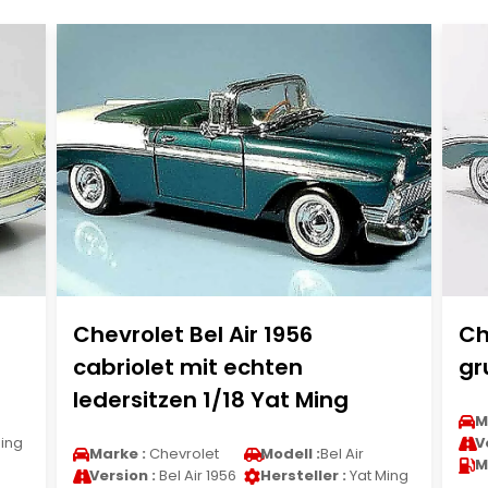
Chevrolet Bel Air 1956
Ch
cabriolet mit echten
gr
ledersitzen 1/18 Yat Ming
M
ing
V
Marke :
Chevrolet
Modell :
Bel Air
M
Version :
Bel Air 1956
Hersteller :
Yat Ming