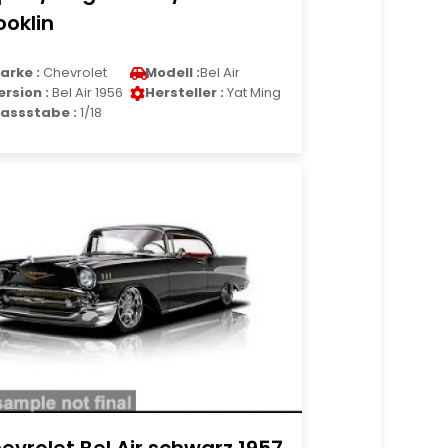
ooklin
arke :
Chevrolet
Modell :
Bel Air
ersion :
Bel Air 1956
Hersteller :
Yat Ming
assstabe :
1/18