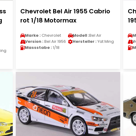
ss
Chevrolet Bel Air 1955 Cabrio
Ch
g
rot 1/18 Motormax
19
Marke :
Chevrolet
Modell :
Bel Air
M
Version :
Bel Air 1956
Hersteller :
Yat Ming
V
Massstabe :
1/18
M
ing