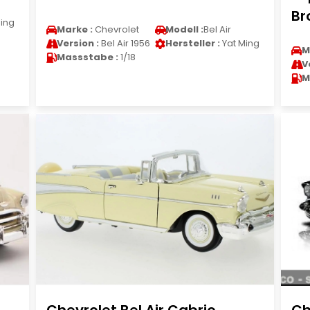
Br
ing
Marke :
Chevrolet
Modell :
Bel Air
Version :
Bel Air 1956
Hersteller :
Yat Ming
M
Massstabe :
1/18
V
M