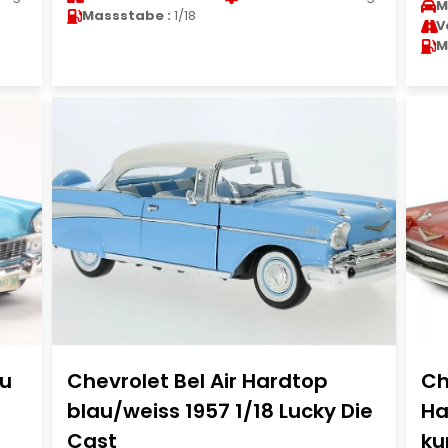
M
Massstabe :
1/18
V
M
au
Chevrolet Bel Air Hardtop
Ch
blau/weiss 1957 1/18 Lucky Die
Ha
Cast
ku