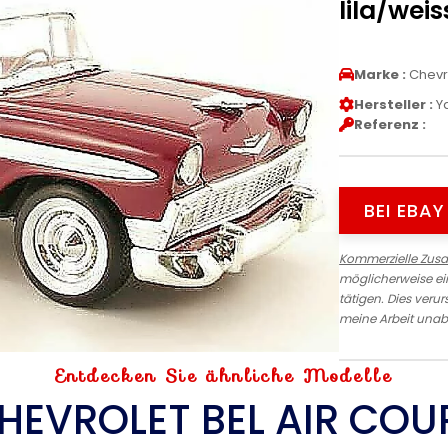
lila/weis
Marke :
Chevr
Hersteller :
Ya
Referenz :
BEI EBA
Kommerzielle Zus
möglicherweise ein
tätigen. Dies verur
meine Arbeit unab
Entdecken Sie ähnliche Modelle
HEVROLET BEL AIR COU