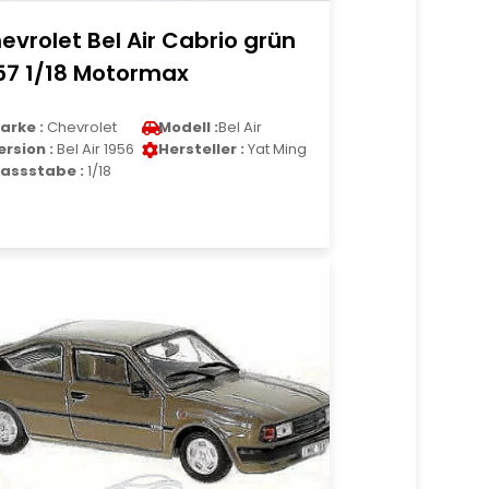
evrolet Bel Air Cabrio grün
57 1/18 Motormax
arke :
Chevrolet
Modell :
Bel Air
ersion :
Bel Air 1956
Hersteller :
Yat Ming
assstabe :
1/18