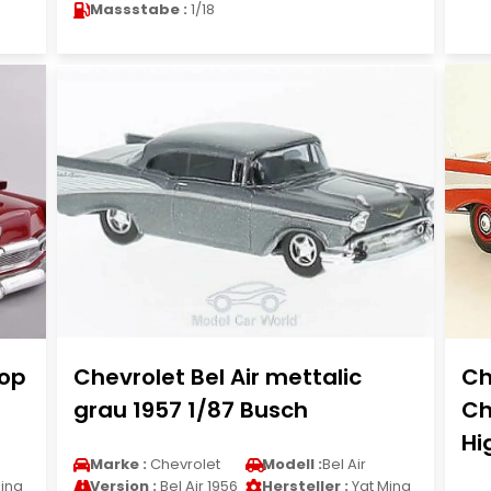
Massstabe :
1/18
top
Chevrolet Bel Air mettalic
Ch
grau 1957 1/87 Busch
Ch
Hi
Marke :
Chevrolet
Modell :
Bel Air
ing
Version :
Bel Air 1956
Hersteller :
Yat Ming