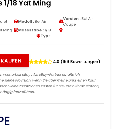
s 1/18 Yat Ming
Version :
Bel Air
olet
Modell :
Bel Air
Coupe
t Ming
Massstabe :
1/18
Typ :
Y KAUFEN
4.0 (159 Bewertungen)
ammenarbeit eBay
: Als eBay-Partner erhalte ich
e kleine Provision, wenn Sie über meine Links einen Kauf
sacht keine zusätzlichen Kosten für Sie und hilft mir einfach,
hängig fortzuführen.
PE