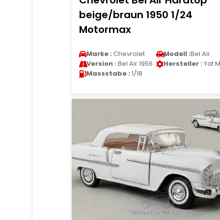
Chevrolet Bel Air Hardtop
beige/braun 1950 1/24
Motormax
Marke :
Chevrolet
Modell :
Bel Air
Version :
Bel Air 1956
Hersteller :
Yat M
Massstabe :
1/18