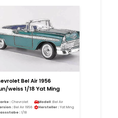
evrolet Bel Air 1956
un/weiss 1/18 Yat Ming
arke :
Chevrolet
Modell :
Bel Air
ersion :
Bel Air 1956
Hersteller :
Yat Ming
assstabe :
1/18