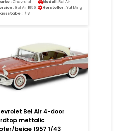
arke :
Chevrolet
Modell :
Bel Air
ersion :
Bel Air 1956
Hersteller :
Yat Ming
assstabe :
1/18
evrolet Bel Air 4-door
rdtop mettalic
pfer/beige 1957 1/43