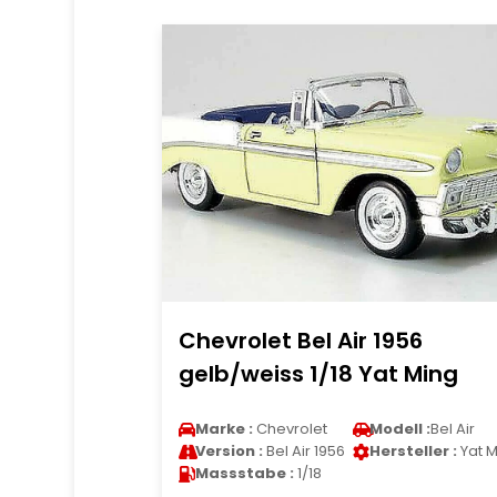
Chevrolet Bel Air 1956
gelb/weiss 1/18 Yat Ming
Marke :
Chevrolet
Modell :
Bel Air
Version :
Bel Air 1956
Hersteller :
Yat M
Massstabe :
1/18