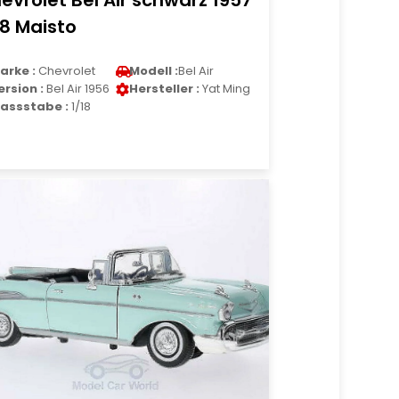
evrolet Bel Air schwarz 1957
18 Maisto
arke :
Chevrolet
Modell :
Bel Air
ersion :
Bel Air 1956
Hersteller :
Yat Ming
assstabe :
1/18