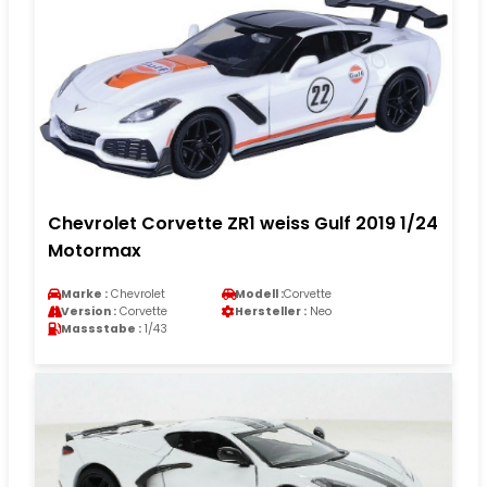
Chevrolet Corvette ZR1 weiss Gulf 2019 1/24
Motormax
Marke :
Chevrolet
Modell :
Corvette
Version :
Corvette
Hersteller :
Neo
Massstabe :
1/43