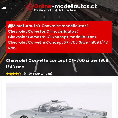
Cookie-Einstellungen
Online
-modellautos.at
Die Website für Modellauto-Fans
Miniaturauto
Chevrolet modellautos
Chevrolet Corvette C1 modellautos
Chevrolet Corvette C1 Concept modellautos
Chevrolet Corvette Concept XP-700 Silber 1959 1/43
Neo
Chevrolet Corvette concept XP-700 silber 1959
1/43 Neo
4.6 (120 Bewertungen)