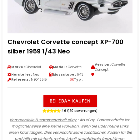
Chevrolet Corvette concept XP-700
silber 1959 1/43 Neo
Version :
Corvette
Marke :
Chevrolet
Modell :
Corvette
Concept
Hersteller :
Neo
Massstabe :
1/43
Referenz :
NEO46515
Typ :
BEI EBAY KAUFEN
4.6 (120 Bewertungen)
Kommerzielle Zusammenarbeit eBay
: Als eBay-Partner erhalte ich
möglicherweise eine kleine Provision, wenn Sie über meine Links
einen Kauf tätigen. Dies verursacht keine zusätzlichen Kosten für Sie
und hilft mir einfach, meine Arbeit unabhängig fortzuführen.