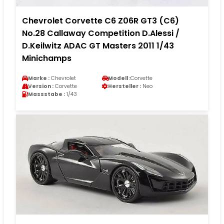
Chevrolet Corvette C6 Z06R GT3 (C6)
No.28 Callaway Competition D.Alessi /
D.Keilwitz ADAC GT Masters 2011 1/43
Minichamps
Marke :
Chevrolet
Modell :
Corvette
Version :
Corvette
Hersteller :
Neo
Massstabe :
1/43