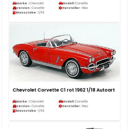
Marke :
Chevrolet
Modell :
Corvette
Version :
Corvette
Hersteller :
Neo
Massstabe :
1/43
Chevrolet Corvette C1 rot 1962 1/18 Autoart
Marke :
Chevrolet
Modell :
Corvette
Version :
Corvette
Hersteller :
Neo
Massstabe :
1/43