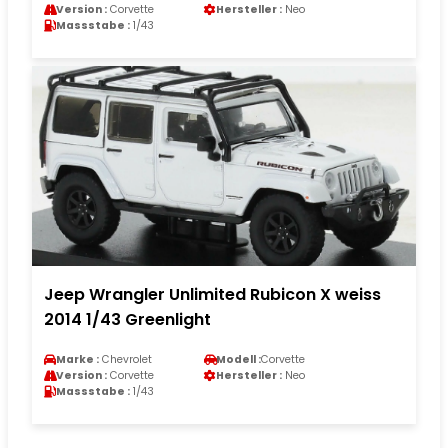
Version :
Corvette
Hersteller :
Neo
Massstabe :
1/43
Jeep Wrangler Unlimited Rubicon X weiss
2014 1/43 Greenlight
Marke :
Chevrolet
Modell :
Corvette
Version :
Corvette
Hersteller :
Neo
Massstabe :
1/43