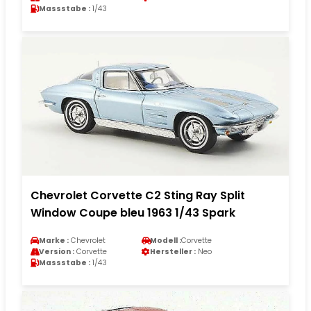
Massstabe :
1/43
Chevrolet Corvette C2 Sting Ray Split
Window Coupe bleu 1963 1/43 Spark
Marke :
Chevrolet
Modell :
Corvette
Version :
Corvette
Hersteller :
Neo
Massstabe :
1/43