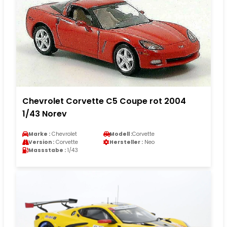
Chevrolet Corvette C5 Coupe rot 2004
1/43 Norev
Marke :
Chevrolet
Modell :
Corvette
Version :
Corvette
Hersteller :
Neo
Massstabe :
1/43