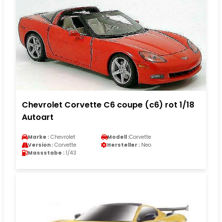
Chevrolet Corvette C6 coupe (c6) rot 1/18
Autoart
Marke :
Chevrolet
Modell :
Corvette
Version :
Corvette
Hersteller :
Neo
Massstabe :
1/43