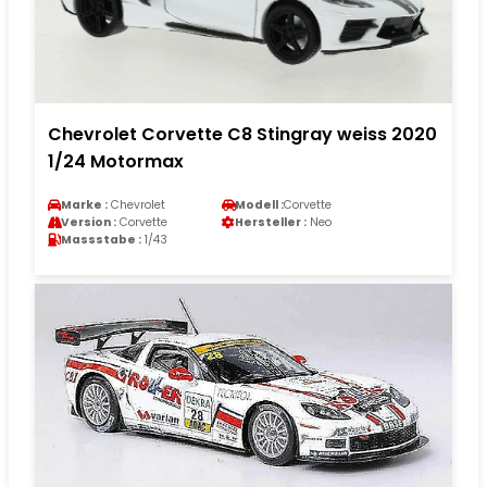
Chevrolet Corvette C8 Stingray weiss 2020
1/24 Motormax
Marke :
Chevrolet
Modell :
Corvette
Version :
Corvette
Hersteller :
Neo
Massstabe :
1/43