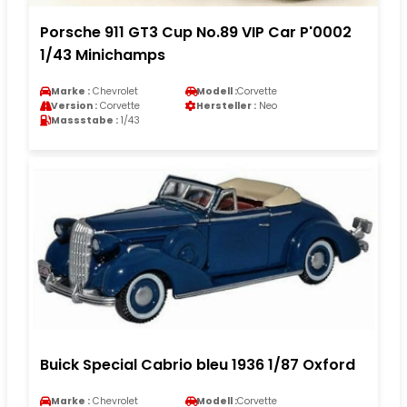
Porsche 911 GT3 Cup No.89 VIP Car P'0002
1/43 Minichamps
Marke :
Chevrolet
Modell :
Corvette
Version :
Corvette
Hersteller :
Neo
Massstabe :
1/43
Buick Special Cabrio bleu 1936 1/87 Oxford
Marke :
Chevrolet
Modell :
Corvette