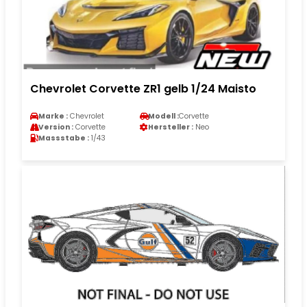
Chevrolet Corvette ZR1 gelb 1/24 Maisto
Marke :
Chevrolet
Modell :
Corvette
Version :
Corvette
Hersteller :
Neo
Massstabe :
1/43