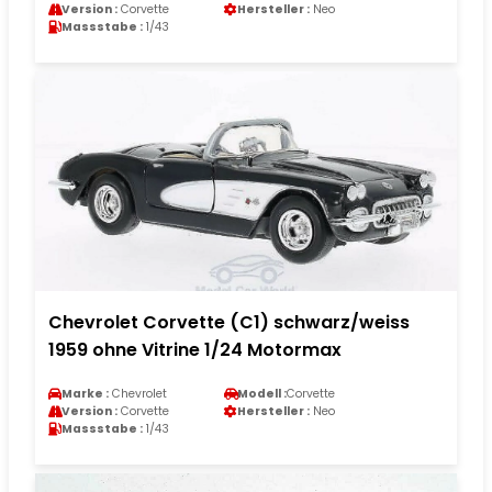
Version :
Corvette
Hersteller :
Neo
Massstabe :
1/43
Chevrolet Corvette (C1) schwarz/weiss
1959 ohne Vitrine 1/24 Motormax
Marke :
Chevrolet
Modell :
Corvette
Version :
Corvette
Hersteller :
Neo
Massstabe :
1/43