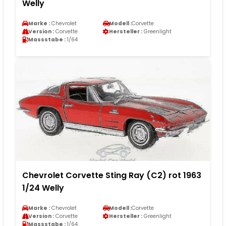
Welly
Marke :
Chevrolet
Modell :
Corvette
Version :
Corvette
Hersteller :
Greenlight
Massstabe :
1/64
Chevrolet Corvette Sting Ray (C2) rot 1963
1/24 Welly
Marke :
Chevrolet
Modell :
Corvette
Version :
Corvette
Hersteller :
Greenlight
Massstabe :
1/64