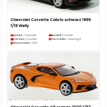
Chevrolet Corvette Cabrio schwarz 1999
1/18 Welly
Marke :
Chevrolet
Modell :
Corvette
Version :
Corvette
Hersteller :
Greenlight
Massstabe :
1/64