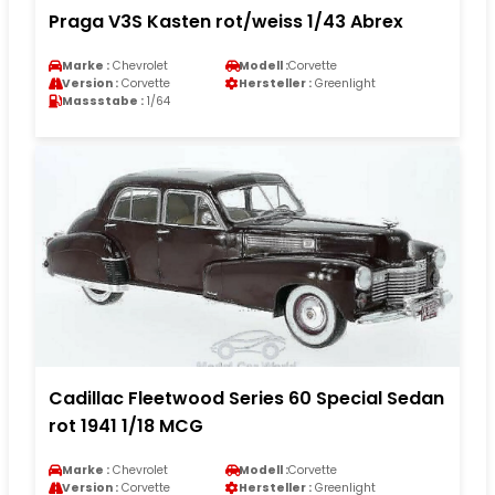
Praga V3S Kasten rot/weiss 1/43 Abrex
Marke :
Chevrolet
Modell :
Corvette
Version :
Corvette
Hersteller :
Greenlight
Massstabe :
1/64
Cadillac Fleetwood Series 60 Special Sedan
rot 1941 1/18 MCG
Marke :
Chevrolet
Modell :
Corvette
Version :
Corvette
Hersteller :
Greenlight