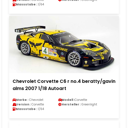
Massstabe :
1/64
Chevrolet Corvette C6 r no.4 beratty/gavin
alms 2007 1/18 Autoart
Marke :
Chevrolet
Modell :
Corvette
Version :
Corvette
Hersteller :
Greenlight
Massstabe :
1/64