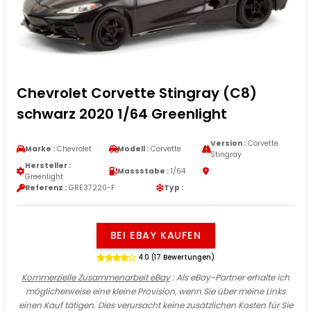
Chevrolet Corvette Stingray (C8)
schwarz 2020 1/64 Greenlight
Version :
Corvette
Marke :
Chevrolet
Modell :
Corvette
Stingray
Hersteller :
Massstabe :
1/64
Greenlight
Referenz :
GRE37220-F
Typ :
BEI EBAY KAUFEN
4.0 (17 Bewertungen)
Kommerzielle Zusammenarbeit eBay
: Als eBay-Partner erhalte ich
möglicherweise eine kleine Provision, wenn Sie über meine Links
einen Kauf tätigen. Dies verursacht keine zusätzlichen Kosten für Sie