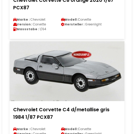
Chevrolet Corvette C8 orange 2020 1/87
PCX87
Marke :
Chevrolet
Modell :
Corvette
Version :
Corvette
Hersteller :
Greenlight
Massstabe :
1/64
Chevrolet Corvette C4 d/metallise gris
1984 1/87 PCX87
Marke :
Chevrolet
Modell :
Corvette
Version :
Corvette
Hersteller :
Greenlight