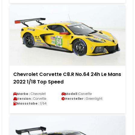
Chevrolet Corvette C8.R No.64 24h Le Mans
2022 1/18 Top Speed
Marke :
Chevrolet
Modell :
Corvette
Version :
Corvette
Hersteller :
Greenlight
Massstabe :
1/64