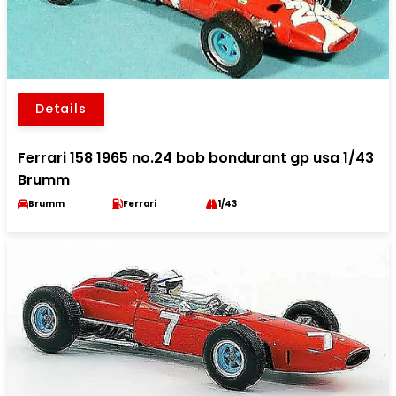
Details
Ferrari 158 1965 no.24 bob bondurant gp usa 1/43
Brumm
Brumm
Ferrari
1/43