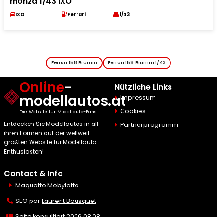
monza 1/43 IXO
IXO
Ferrari
1/43
Ferrari 158 Brumm
Ferrari 158 Brumm 1/43
Online
-
Nützliche Links
modellautos.at
Impressum
Cookies
Die Website für Modellauto-Fans
Entdecken Sie Modellautos in all
Partnerprogramm
ihren Formen auf der weltweit
größten Website für Modellauto-
Enthusiasten!
Contact & Info
Maquette Mobylette
SEO par
Laurent Bousquet
Seite konsultiert 2026 08 08