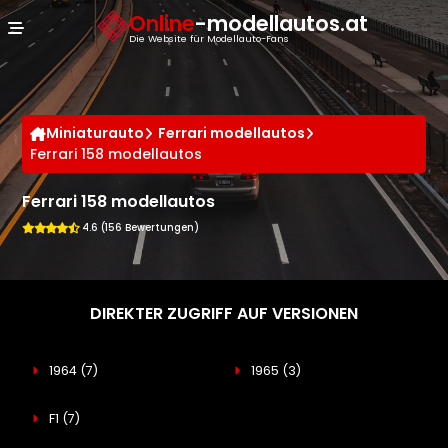
Cookie-Einstellungen
Online
-modellautos.at
Die Website für Modellauto-Fans
Miniaturauto
Ferrari modellautos
Ferrari 158 modellautos
Ferrari 158 modellautos
4.6 (156 Bewertungen)
DIREKTER ZUGRIFF AUF VERSIONEN
1964
(7)
1965
(3)
F1
(7)