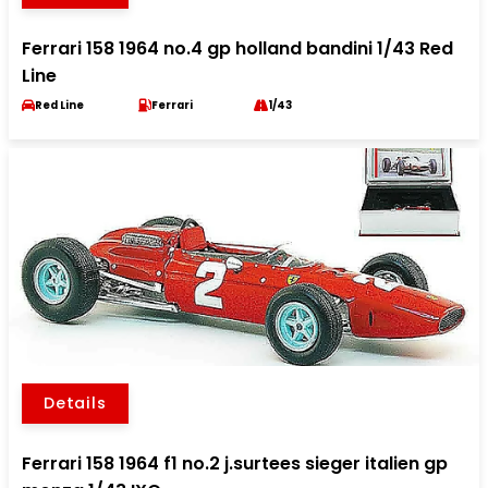
Ferrari 158 1964 no.4 gp holland bandini 1/43 Red
Line
Red Line
Ferrari
1/43
Details
Ferrari 158 1964 f1 no.2 j.surtees sieger italien gp