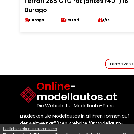
Ferrari 288 GTO rot jantes f40 1/18
Burago
Burago
Ferrari
1/18
Ferrari 288 
Online
-
modellautos.at
Die Website für Modellauto-Fans
Entdecken Sie Modellautos in all ihren Formen auf
der weltweit größten Website für Modellauto-
Fortfahren ohne zu akzeptieren
Enthusiasten!