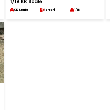
1/18 KK Scale
KK Scale
Ferrari
1/18