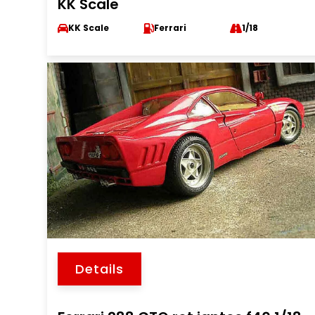
KK Scale
KK Scale
Ferrari
1/18
Details