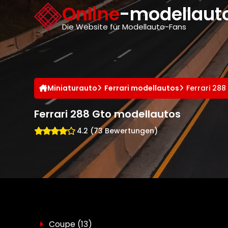
Cookie-Einstellungen
Online
-modellauto
Die Website für Modellauto-Fans
Miniaturauto
Ferrari modellautos
Ferrari 28
Ferrari 288 Gto modellautos
4.2 (73 Bewertungen)
Coupe
(13)