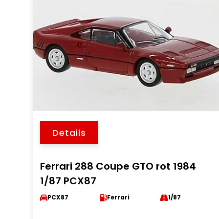
Details
Ferrari 288 Coupe GTO rot 1984
1/87 PCX87
PCX87
Ferrari
1/87