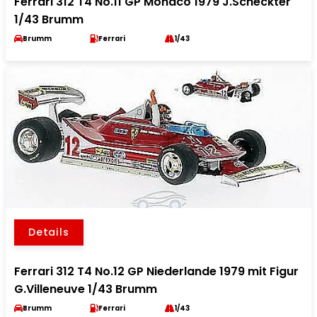
Ferrari 312 T4 No.11 GP Monaco 1979 J.Scheckter
1/43 Brumm
Brumm
Ferrari
1/43
Details
Ferrari 312 T4 No.12 GP Niederlande 1979 mit Figur
G.Villeneuve 1/43 Brumm
Brumm
Ferrari
1/43