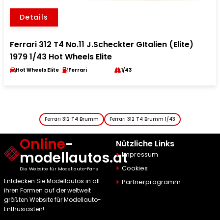
Details
Ferrari 312 T4 No.11 J.Scheckter GItalien (Elite)
1979 1/43 Hot Wheels Elite
Hot Wheels Elite
Ferrari
1/43
Ferrari 312 T4 Brumm
Ferrari 312 T4 Brumm 1/43
Online
-
Nützliche Links
modellautos.at
Impressum
Cookies
Die Website für Modellauto-Fans
Entdecken Sie Modellautos in all
Partnerprogramm
ihren Formen auf der weltweit
größten Website für Modellauto-
Enthusiasten!