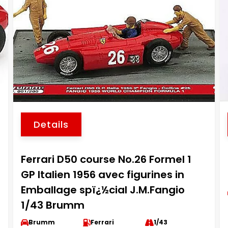
Details
Ferrari D50 course No.26 Formel 1
GP Italien 1956 avec figurines in
Emballage spï¿½cial J.M.Fangio
1/43 Brumm
Brumm
Ferrari
1/43