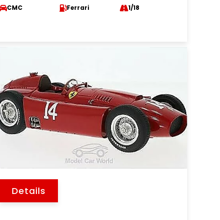
CMC
Ferrari
1/18
Details