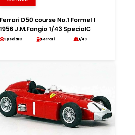
Ferrari D50 course No.1 Formel 1
1956 J.M.Fangio 1/43 SpecialC
SpecialC
Ferrari
1/43