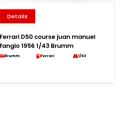
Details
Ferrari D50 course juan manuel
fangio 1956 1/43 Brumm
Brumm
Ferrari
1/43