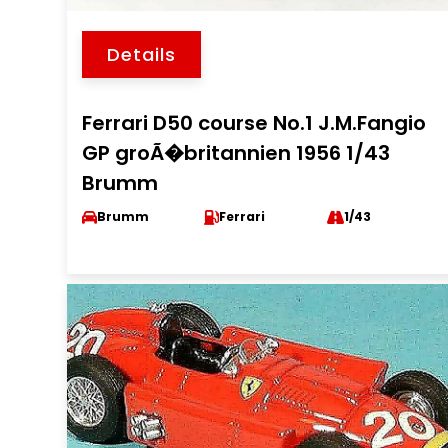
Details
Ferrari D50 course No.1 J.M.Fangio
GP groÃ�britannien 1956 1/43
Brumm
Brumm
Ferrari
1/43