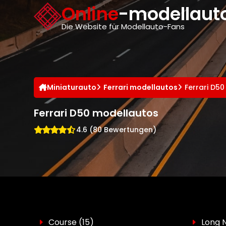
Cookie-Einstellungen
Online
-modellauto
Die Website für Modellauto-Fans
Miniaturauto
Ferrari modellautos
Ferrari D5
Ferrari D50 modellautos
4.6 (80 Bewertungen)
Course
(15)
Long 