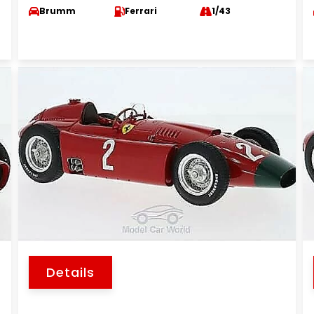
Brumm
Ferrari
1/43
Details