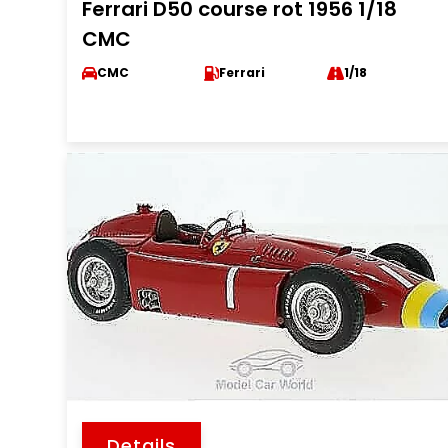
Ferrari D50 course rot 1956 1/18
CMC
CMC
Ferrari
1/18
Details