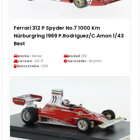
Ferrari 312 P Spyder No.7 1000 Km
Nürburgring 1969 P.Rodriguez/C.Amon 1/43
Best
Marke :
Ferrari
Modell :
312
Version :
312 F1
Hersteller :
Brumm
Massstabe :
1/43