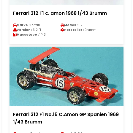
Ferrari 312 F1 c. amon 1968 1/43 Brumm
Marke :
Ferrari
Modell :
312
Version :
312 F1
Hersteller :
Brumm
Massstabe :
1/43
Ferrari 312 F1 No.15 C.Amon GP Spanien 1969
1/43 Brumm