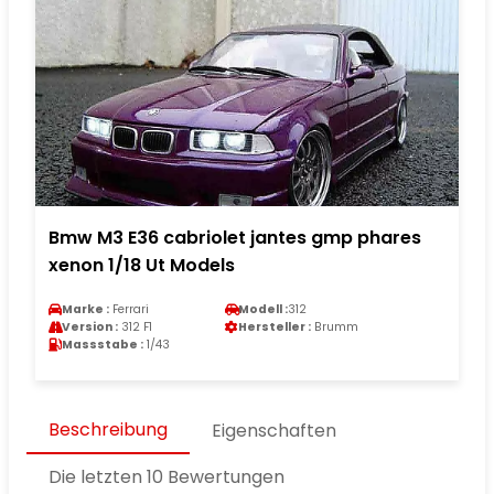
Bmw M3 E36 cabriolet jantes gmp phares
xenon 1/18 Ut Models
Marke :
Ferrari
Modell :
312
Version :
312 F1
Hersteller :
Brumm
Massstabe :
1/43
Beschreibung
Eigenschaften
Die letzten 10 Bewertungen