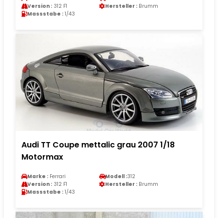
Version :
312 F1
Hersteller :
Brumm
Massstabe :
1/43
Audi TT Coupe mettalic grau 2007 1/18
Motormax
Marke :
Ferrari
Modell :
312
Version :
312 F1
Hersteller :
Brumm
Massstabe :
1/43