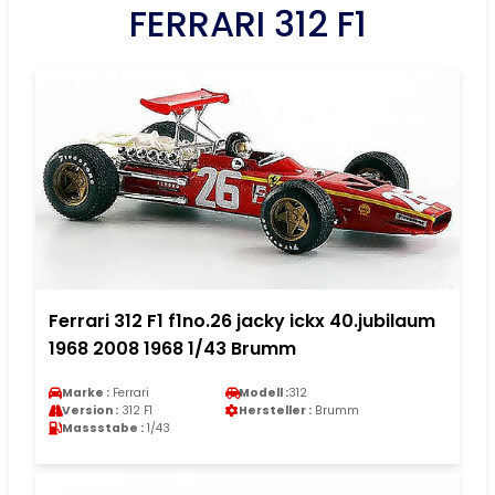
FERRARI 312 F1
Ferrari 312 F1 f1no.26 jacky ickx 40.jubilaum
1968 2008 1968 1/43 Brumm
Marke :
Ferrari
Modell :
312
Version :
312 F1
Hersteller :
Brumm
Massstabe :
1/43