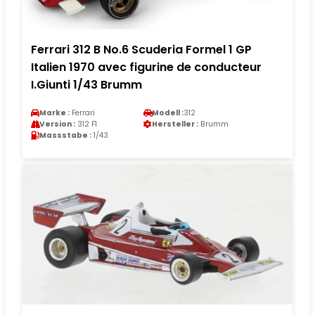
Ferrari 312 B No.6 Scuderia Formel 1 GP
Italien 1970 avec figurine de conducteur
I.Giunti 1/43 Brumm
Marke :
Ferrari
Modell :
312
Version :
312 F1
Hersteller :
Brumm
Massstabe :
1/43