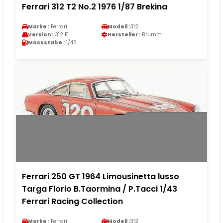
Ferrari 312 T2 No.2 1976 1/87 Brekina
Marke :
Ferrari
Modell :
312
Version :
312 F1
Hersteller :
Brumm
Massstabe :
1/43
Ferrari 250 GT 1964 Limousinetta lusso
Targa Florio B.Taormina / P.Tacci 1/43
Ferrari Racing Collection
Marke :
Ferrari
Modell :
312