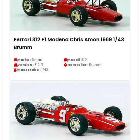
Ferrari 312 F1 Modena Chris Amon 1969 1/43
Brumm
Marke :
Ferrari
Modell :
312
Version :
312 F1
Hersteller :
Brumm
Massstabe :
1/43