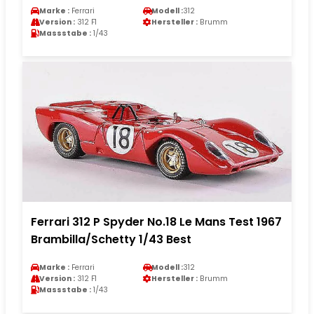
Marke :
Ferrari
Modell :
312
Version :
312 F1
Hersteller :
Brumm
Massstabe :
1/43
Ferrari 312 P Spyder No.18 Le Mans Test 1967
Brambilla/Schetty 1/43 Best
Marke :
Ferrari
Modell :
312
Version :
312 F1
Hersteller :
Brumm
Massstabe :
1/43