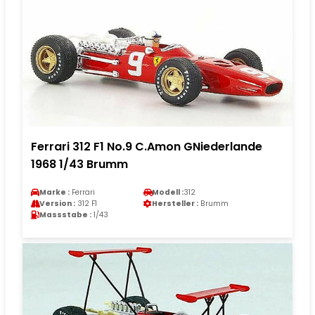
Ferrari 312 F1 No.9 C.Amon GNiederlande
1968 1/43 Brumm
Marke :
Ferrari
Modell :
312
Version :
312 F1
Hersteller :
Brumm
Massstabe :
1/43