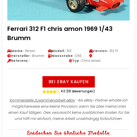
Ferrari 312 F1 chris amon 1969 1/43
Brumm
Marke :
Ferrari
Modell :
312
Version :
312 F1
Hersteller :
Brumm
Massstabe :
1/43
Referenz :
Typ :
Chris amon
BEI EBAY KAUFEN
4.0 (131 Bewertungen)
Kommerzielle Zusammenarbeit eBay
: Als eBay-Partner erhalte ich
möglicherweise eine kleine Provision, wenn Sie über meine Links
einen Kauf tätigen. Dies verursacht keine zusätzlichen Kosten für Sie
und hilft mir einfach, meine Arbeit unabhängig fortzuführen.
Entdecken Sie ähnliche Modelle