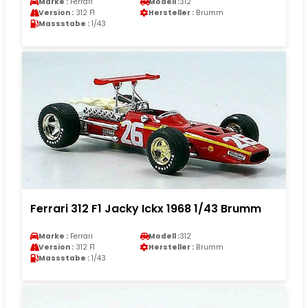
Marke :
Ferrari
Modell :
312
Version :
312 F1
Hersteller :
Brumm
Massstabe :
1/43
Ferrari 312 F1 Jacky Ickx 1968 1/43 Brumm
Marke :
Ferrari
Modell :
312
Version :
312 F1
Hersteller :
Brumm
Massstabe :
1/43