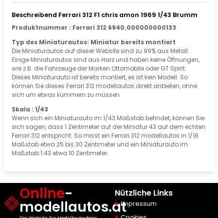
Beschreibend Ferrari 312 F1 chris amon 1969 1/43 Brumm
Produktnummer : Ferrari 312 6940.000000000133
Typ des Miniaturautos: Miniatur bereits montiert
Die Miniaturautos auf dieser Website sind zu 99% aus Metall.
Einige Miniaturautos sind aus Harz und haben keine Öffnungen,
wie z.B. die Fahrzeuge der Marken Ottomobile oder GT Spirit.
Dieses Miniaturauto ist bereits montiert, es ist kein Modell. So
können Sie dieses Ferrari 312 modellautos direkt anbieten, ohne
sich um etwas kümmern zu müssen.
Skala : 1/43
Wenn sich ein Miniaturauto im 1/43 Maßstab befindet, können Sie
sich sagen, dass 1 Zentimeter auf der Miniatur 43 auf dem echten
Ferrari 312 entspricht. So misst ein Ferrari 312 modellautos in 1/18
Maßstab etwa 25 bis 30 Zentimeter und ein Miniaturauto im
Maßstab 1:43 etwa 10 Zentimeter.
Online
-
Nützliche Links
modellautos.at
Impressum
Cookies
Die Website für Modellauto-Fans