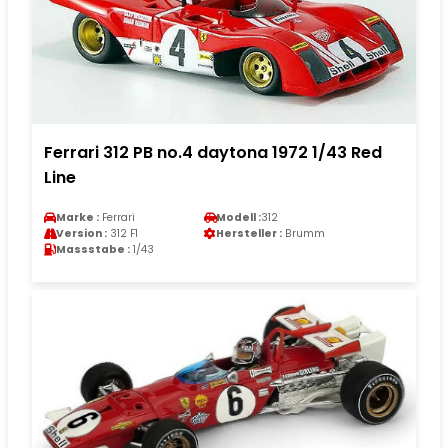
Ferrari 312 PB no.4 daytona 1972 1/43 Red
Line
Marke :
Ferrari
Modell :
312
Version :
312 F1
Hersteller :
Brumm
Massstabe :
1/43