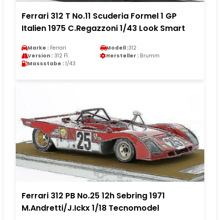
Ferrari 312 T No.11 Scuderia Formel 1 GP
Italien 1975 C.Regazzoni 1/43 Look Smart
Marke :
Ferrari
Modell :
312
Version :
312 F1
Hersteller :
Brumm
Massstabe :
1/43
Ferrari 312 PB No.25 12h Sebring 1971
M.Andretti/J.Ickx 1/18 Tecnomodel