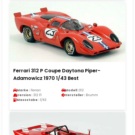
Ferrari 312 P Coupe Daytona Piper-
Adamowicz 1970 1/43 Best
Marke :
Ferrari
Modell :
312
Version :
312 F1
Hersteller :
Brumm
Massstabe :
1/43