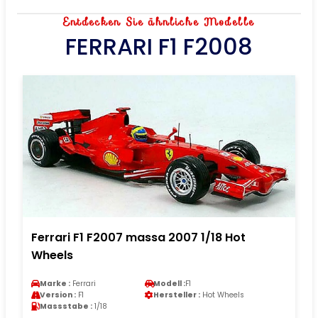
Entdecken Sie ähnliche Modelle
FERRARI F1 F2008
Ferrari F1 F2007 massa 2007 1/18 Hot
Wheels
Marke :
Ferrari
Modell :
F1
Version :
F1
Hersteller :
Hot Wheels
Massstabe :
1/18