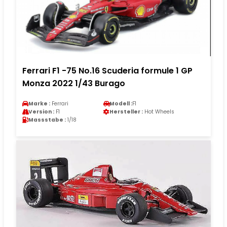
Ferrari F1 -75 No.16 Scuderia formule 1 GP
Monza 2022 1/43 Burago
Marke :
Ferrari
Modell :
F1
Version :
F1
Hersteller :
Hot Wheels
Massstabe :
1/18