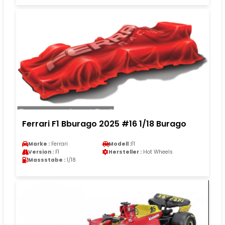
Ferrari F1 Bburago 2025 #16 1/18 Burago
Marke :
Ferrari
Modell :
F1
Version :
F1
Hersteller :
Hot Wheels
Massstabe :
1/18