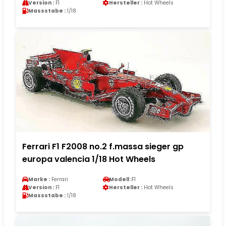
Version :
F1
Hersteller :
Hot Wheels
Massstabe :
1/18
Ferrari F1 F2008 no.2 f.massa sieger gp
europa valencia 1/18 Hot Wheels
Marke :
Ferrari
Modell :
F1
Version :
F1
Hersteller :
Hot Wheels
Massstabe :
1/18