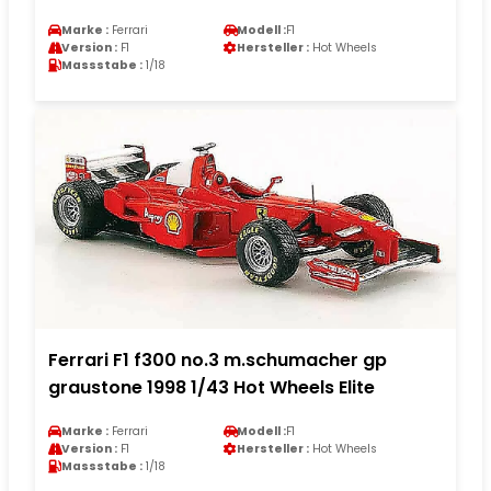
Marke :
Ferrari
Modell :
F1
Version :
F1
Hersteller :
Hot Wheels
Massstabe :
1/18
Ferrari F1 f300 no.3 m.schumacher gp
graustone 1998 1/43 Hot Wheels Elite
Marke :
Ferrari
Modell :
F1
Version :
F1
Hersteller :
Hot Wheels
Massstabe :
1/18