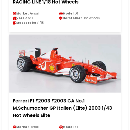
RACING LINE 1/18 Hot Wheels
Marke :
Ferrari
Modell :
F1
Version :
F1
Hersteller :
Hot Wheels
Massstabe :
1/18
Ferrari F1 F2003 F2003 GA No.1
M.Schumacher GP Italien (Elite) 2003 1/43
Hot Wheels Elite
Marke :
Ferrari
Modell :
F1