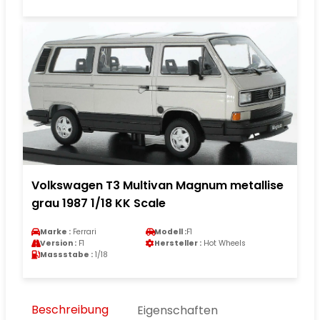
Volkswagen T3 Multivan Magnum metallise
grau 1987 1/18 KK Scale
Marke :
Ferrari
Modell :
F1
Version :
F1
Hersteller :
Hot Wheels
Massstabe :
1/18
Beschreibung
Eigenschaften