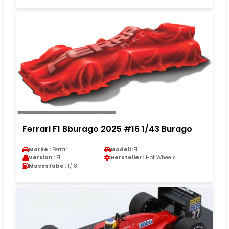
Ferrari F1 Bburago 2025 #16 1/43 Burago
Marke :
Ferrari
Modell :
F1
Version :
F1
Hersteller :
Hot Wheels
Massstabe :
1/18