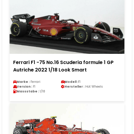
Ferrari F1 -75 No.16 Scuderia formule 1 GP
Autriche 2022 1/18 Look Smart
Marke :
Ferrari
Modell :
F1
Version :
F1
Hersteller :
Hot Wheels
Massstabe :
1/18