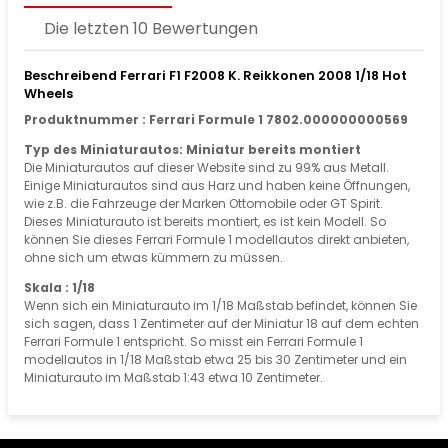
Die letzten 10 Bewertungen
Beschreibend Ferrari F1 F2008 K. Reikkonen 2008 1/18 Hot
Wheels
Produktnummer : Ferrari Formule 1 7802.000000000569
Typ des Miniaturautos: Miniatur bereits montiert
Die Miniaturautos auf dieser Website sind zu 99% aus Metall.
Einige Miniaturautos sind aus Harz und haben keine Öffnungen,
wie z.B. die Fahrzeuge der Marken Ottomobile oder GT Spirit.
Dieses Miniaturauto ist bereits montiert, es ist kein Modell. So
können Sie dieses Ferrari Formule 1 modellautos direkt anbieten,
ohne sich um etwas kümmern zu müssen.
Skala : 1/18
Wenn sich ein Miniaturauto im 1/18 Maßstab befindet, können Sie
sich sagen, dass 1 Zentimeter auf der Miniatur 18 auf dem echten
Ferrari Formule 1 entspricht. So misst ein Ferrari Formule 1
modellautos in 1/18 Maßstab etwa 25 bis 30 Zentimeter und ein
Miniaturauto im Maßstab 1:43 etwa 10 Zentimeter.