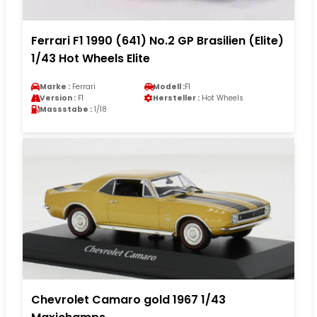
Ferrari F1 1990 (641) No.2 GP Brasilien (Elite)
1/43 Hot Wheels Elite
Marke :
Ferrari
Modell :
F1
Version :
F1
Hersteller :
Hot Wheels
Massstabe :
1/18
Chevrolet Camaro gold 1967 1/43