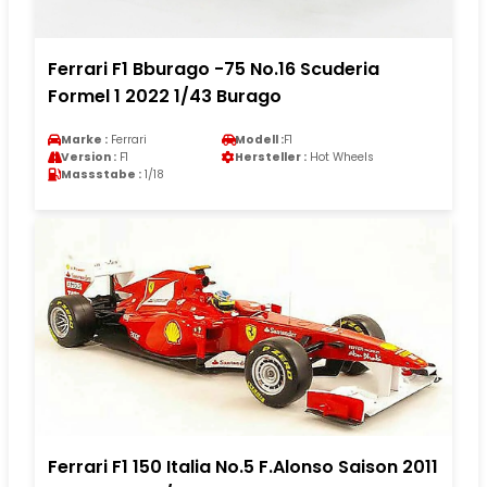
Ferrari F1 Bburago -75 No.16 Scuderia
Formel 1 2022 1/43 Burago
Marke :
Ferrari
Modell :
F1
Version :
F1
Hersteller :
Hot Wheels
Massstabe :
1/18
Ferrari F1 150 Italia No.5 F.Alonso Saison 2011