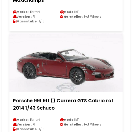
Maxichamps
Marke :
Ferrari
Modell :
F1
Version :
F1
Hersteller :
Hot Wheels
Massstabe :
1/18
Porsche 991 911 () Carrera GTS Cabrio rot
2014 1/43 Schuco
Marke :
Ferrari
Modell :
F1
Version :
F1
Hersteller :
Hot Wheels
Massstabe :
1/18