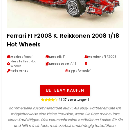
Ferrari F1 F2008 K. Reikkonen 2008 1/18
Hot Wheels
Marke :
Ferrari
Modell :
F1
Version :
F1 F2008
Hersteller :
Hot
Massstabe :
1/18
Wheels
Referenz :
Typ :
Formule 1
BEI EBAY KAUFEN
4.1 (17 Bewertungen)
Kommerzielle Zusammenarbeit eBay
: Als eBay-Partner erhalte ich
möglicherweise eine kleine Provision, wenn Sie über meine Links
einen Kauf tätigen. Dies verursacht keine zusätzlichen Kosten für Sie
und hilft mir einfach, meine Arbeit unabhängig fortzuführen.