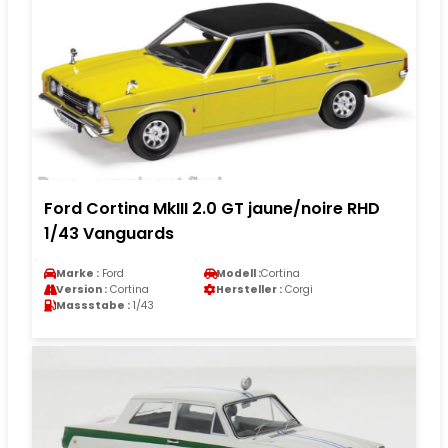
Ford Cortina MkIII 2.0 GT jaune/noire RHD
1/43 Vanguards
Marke :
Ford
Modell :
Cortina
Version :
Cortina
Hersteller :
Corgi
Massstabe :
1/43