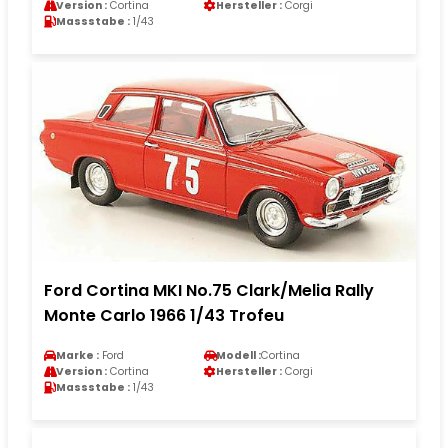
Version :
Cortina
Hersteller :
Corgi
Massstabe :
1/43
Ford Cortina MKI No.75 Clark/Melia Rally
Monte Carlo 1966 1/43 Trofeu
Marke :
Ford
Modell :
Cortina
Version :
Cortina
Hersteller :
Corgi
Massstabe :
1/43