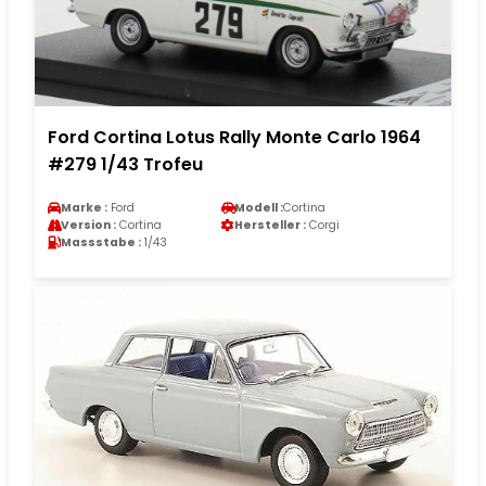
Ford Cortina Lotus Rally Monte Carlo 1964
#279 1/43 Trofeu
Marke :
Ford
Modell :
Cortina
Version :
Cortina
Hersteller :
Corgi
Massstabe :
1/43