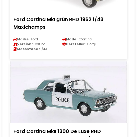
Ford Cortina MkI grün RHD 1962 1/43
Maxichamps
Marke :
Ford
Modell :
Cortina
Version :
Cortina
Hersteller :
Corgi
Massstabe :
1/43
Ford Cortina MkII 1300 De Luxe RHD