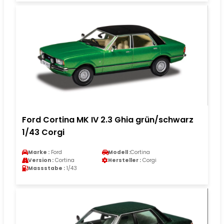
Ford Cortina MK IV 2.3 Ghia grün/schwarz
1/43 Corgi
Marke :
Ford
Modell :
Cortina
Version :
Cortina
Hersteller :
Corgi
Massstabe :
1/43