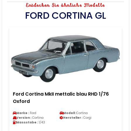
Entdecken Sie ähnliche Modelle
FORD CORTINA GL
Ford Cortina MkII mettalic blau RHD 1/76
Oxford
Marke :
Ford
Modell :
Cortina
Version :
Cortina
Hersteller :
Corgi
Massstabe :
1/43