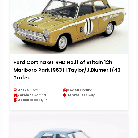
Ford Cortina GT RHD No.11 of Britain 12h
Marlboro Park 1963 H.Taylor/J.Blumer 1/43
Trofeu
Marke :
Ford
Modell :
Cortina
Version :
Cortina
Hersteller :
Corgi
Massstabe :
1/43