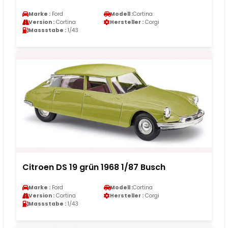
Marke :
Ford
Modell :
Cortina
Version :
Cortina
Hersteller :
Corgi
Massstabe :
1/43
Citroen DS 19 grün 1968 1/87 Busch
Marke :
Ford
Modell :
Cortina
Version :
Cortina
Hersteller :
Corgi
Massstabe :
1/43