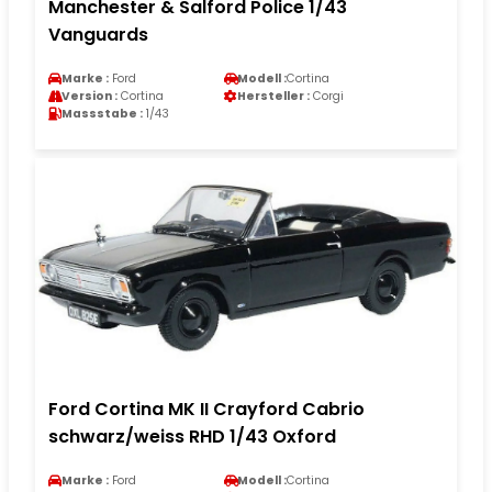
Manchester & Salford Police 1/43
Vanguards
Marke :
Ford
Modell :
Cortina
Version :
Cortina
Hersteller :
Corgi
Massstabe :
1/43
Ford Cortina MK II Crayford Cabrio
schwarz/weiss RHD 1/43 Oxford
Marke :
Ford
Modell :
Cortina