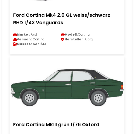
Ford Cortina Mk4 2.0 GL weiss/schwarz
RHD 1/43 Vanguards
Marke :
Ford
Modell :
Cortina
Version :
Cortina
Hersteller :
Corgi
Massstabe :
1/43
Ford Cortina MKIII grün 1/76 Oxford