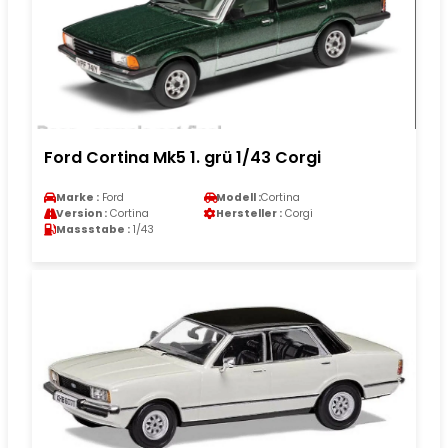
Ford Cortina Mk5 1. grü 1/43 Corgi
Marke :
Ford
Modell :
Cortina
Version :
Cortina
Hersteller :
Corgi
Massstabe :
1/43