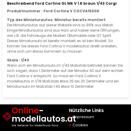
Beschreibend Ford Cortina GL Mk V 1.6 braun 1/43 Corgi
Produktnummer : Ford Cortina V COCVA15006
Typ des Miniaturautos: Miniatur bereits montiert
Die Miniaturautos auf dieser Website sind zu 99% aus Metall.
Einige Miniaturautos sind aus Harz und haben keine Öffnungen,
wie z.B. die Fahrzeuge der Marken Ottomobile oder GT Spirit.
Dieses Miniaturauto ist bereits montiert, es ist kein Modell. So
können Sie dieses Ford Cortina V modellautos direkt anbieten,
ohne sich um etwas kümmern zu müssen.
Skala : 1/43
Wenn sich ein Miniaturauto im 1/43 Maßstab befindet, können Sie
sich sagen, dass 1 Zentimeter auf der Miniatur 43 auf dem echten
Ford Cortina V entspricht. So misst ein Ford Cortina V
modellautos in 1/18 Maßstab etwa 25 bis 30 Zentimeter und ein
Miniaturauto im Maßstab 1:43 etwa 10 Zentimeter.
Online
-
Nützliche Links
modellautos.at
Impressum
Cookies
Die Website für Modellauto-Fans