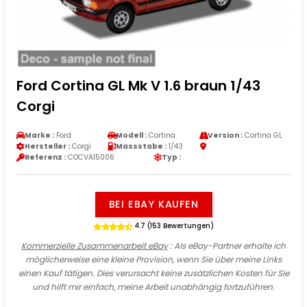
Ford Cortina GL Mk V 1.6 braun 1/43
Corgi
Marke :
Ford
Modell :
Cortina
Version :
Cortina GL
Hersteller :
Corgi
Massstabe :
1/43
Referenz :
COCVA15006
Typ :
BEI EBAY KAUFEN
4.7 (153 Bewertungen)
Kommerzielle Zusammenarbeit eBay
: Als eBay-Partner erhalte ich
möglicherweise eine kleine Provision, wenn Sie über meine Links
einen Kauf tätigen. Dies verursacht keine zusätzlichen Kosten für Sie
und hilft mir einfach, meine Arbeit unabhängig fortzuführen.