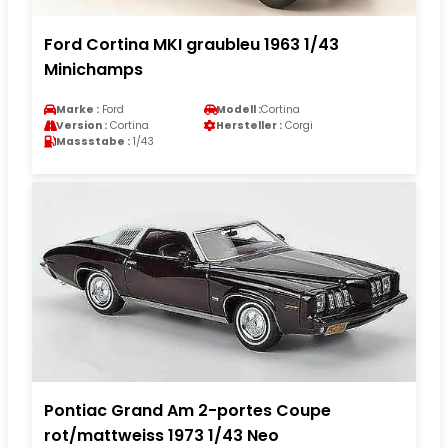
Ford Cortina MKI graubleu 1963 1/43
Minichamps
Marke :
Ford
Modell :
Cortina
Version :
Cortina
Hersteller :
Corgi
Massstabe :
1/43
Pontiac Grand Am 2-portes Coupe
rot/mattweiss 1973 1/43 Neo