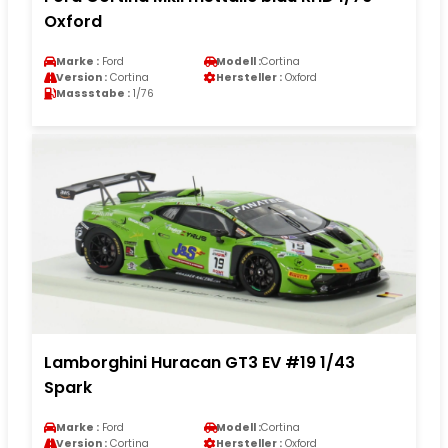
Oxford
Marke :
Ford
Modell :
Cortina
Version :
Cortina
Hersteller :
Oxford
Massstabe :
1/76
Lamborghini Huracan GT3 EV #19 1/43
Spark
Marke :
Ford
Modell :
Cortina
Version :
Cortina
Hersteller :
Oxford