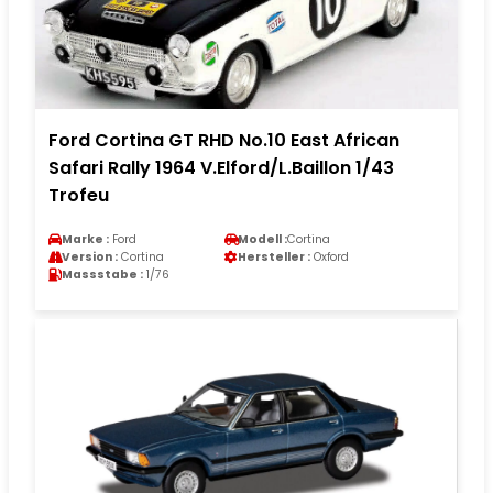
Ford Cortina GT RHD No.10 East African
Safari Rally 1964 V.Elford/L.Baillon 1/43
Trofeu
Marke :
Ford
Modell :
Cortina
Version :
Cortina
Hersteller :
Oxford
Massstabe :
1/76