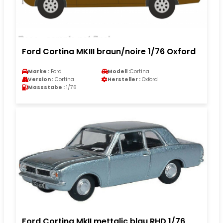
Ford Cortina MKIII braun/noire 1/76 Oxford
Marke :
Ford
Modell :
Cortina
Version :
Cortina
Hersteller :
Oxford
Massstabe :
1/76
Ford Cortina MkII mettalic blau RHD 1/76