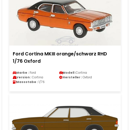
Ford Cortina MKIII orange/schwarz RHD
1/76 Oxford
Marke :
Ford
Modell :
Cortina
Version :
Cortina
Hersteller :
Oxford
Massstabe :
1/76