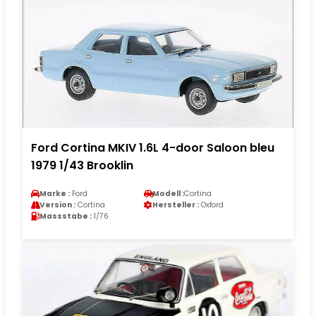
Ford Cortina MKIV 1.6L 4-door Saloon bleu
1979 1/43 Brooklin
Marke :
Ford
Modell :
Cortina
Version :
Cortina
Hersteller :
Oxford
Massstabe :
1/76