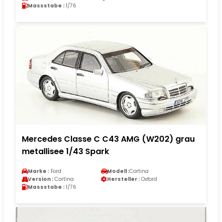
Massstabe :
1/76
Mercedes Classe C C43 AMG (W202) grau
metallisee 1/43 Spark
Marke :
Ford
Modell :
Cortina
Version :
Cortina
Hersteller :
Oxford
Massstabe :
1/76