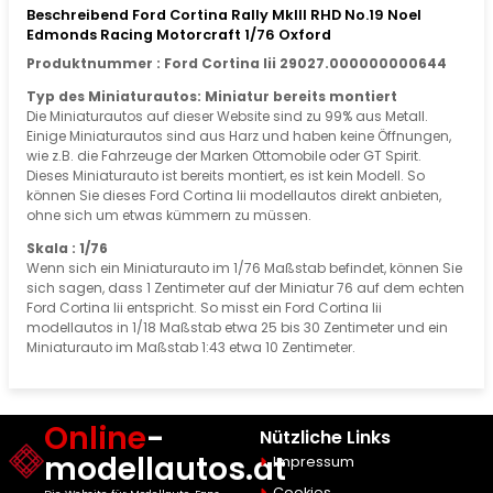
Beschreibend Ford Cortina Rally MkIII RHD No.19 Noel
Edmonds Racing Motorcraft 1/76 Oxford
Produktnummer : Ford Cortina Iii 29027.000000000644
Typ des Miniaturautos: Miniatur bereits montiert
Die Miniaturautos auf dieser Website sind zu 99% aus Metall.
Einige Miniaturautos sind aus Harz und haben keine Öffnungen,
wie z.B. die Fahrzeuge der Marken Ottomobile oder GT Spirit.
Dieses Miniaturauto ist bereits montiert, es ist kein Modell. So
können Sie dieses Ford Cortina Iii modellautos direkt anbieten,
ohne sich um etwas kümmern zu müssen.
Skala : 1/76
Wenn sich ein Miniaturauto im 1/76 Maßstab befindet, können Sie
sich sagen, dass 1 Zentimeter auf der Miniatur 76 auf dem echten
Ford Cortina Iii entspricht. So misst ein Ford Cortina Iii
modellautos in 1/18 Maßstab etwa 25 bis 30 Zentimeter und ein
Miniaturauto im Maßstab 1:43 etwa 10 Zentimeter.
Online
-
Nützliche Links
modellautos.at
Impressum
Cookies