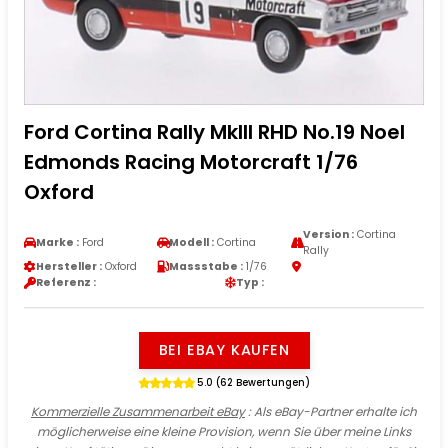
Ford Cortina Rally MkIII RHD No.19 Noel
Edmonds Racing Motorcraft 1/76
Oxford
Version :
Cortina
Marke :
Ford
Modell :
Cortina
Rally
Hersteller :
Oxford
Massstabe :
1/76
Referenz :
Typ :
BEI EBAY KAUFEN
5.0 (62 Bewertungen)
Kommerzielle Zusammenarbeit eBay
: Als eBay-Partner erhalte ich
möglicherweise eine kleine Provision, wenn Sie über meine Links