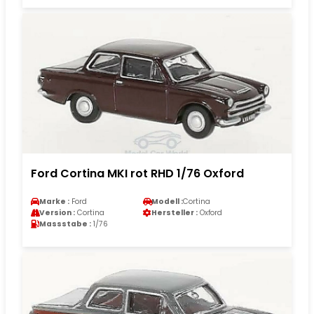
Ford Cortina MKI rot RHD 1/76 Oxford
Marke :
Ford
Modell :
Cortina
Version :
Cortina
Hersteller :
Oxford
Massstabe :
1/76