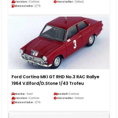
Version :
Cortina
Hersteller :
Oxford
Massstabe :
1/76
Ford Cortina MKI GT RHD No.3 RAC Rallye
1964 V.Elford/D.Stone 1/43 Trofeu
Marke :
Ford
Modell :
Cortina
Version :
Cortina
Hersteller :
Oxford
Massstabe :
1/76