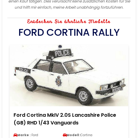
einen Kauf tätigen. Dies verursacht keine zusätzlichen Kosten für Sie
und hilft mir einfach, meine Arbeit unabhängig fortzuführen.
Entdecken Sie ähnliche Modelle
FORD CORTINA RALLY
Ford Cortina MkIV 2.0S Lancashire Police
(GB) RHD 1/43 Vanguards
Marke :
Ford
Modell :
Cortina