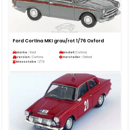
Ford Cortina MKI grau/rot 1/76 Oxford
Marke :
Ford
Modell :
Cortina
Version :
Cortina
Hersteller :
Oxford
Massstabe :
1/76