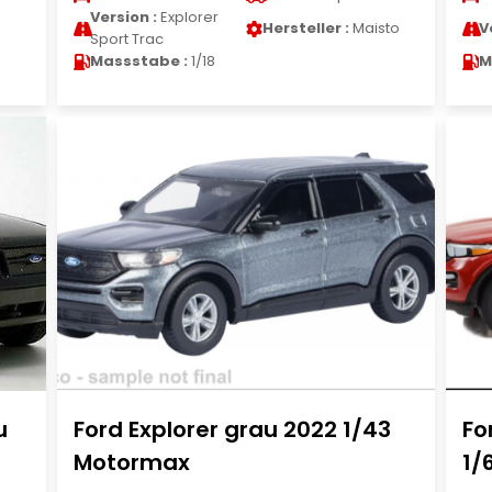
Version :
Explorer
Hersteller :
Maisto
V
Sport Trac
Massstabe :
1/18
M
u
Ford Explorer grau 2022 1/43
Fo
Motormax
1/