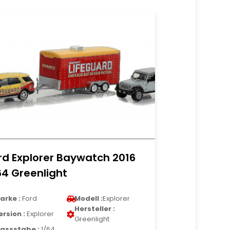
rd Explorer Baywatch 2016
64 Greenlight
arke :
Ford
Modell :
Explorer
Hersteller :
ersion :
Explorer
Greenlight
assstabe :
1/64