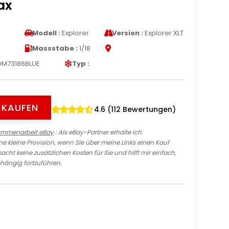
ax
Modell :
Explorer
Version :
Explorer XLT
Massstabe :
1/18
M73186BLUE
Typ :
Y KAUFEN
4.6 (112 Bewertungen)
ammenarbeit eBay
: Als eBay-Partner erhalte ich
e kleine Provision, wenn Sie über meine Links einen Kauf
sacht keine zusätzlichen Kosten für Sie und hilft mir einfach,
hängig fortzuführen.