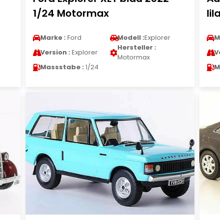
1/24 Motormax
li
Marke :
Ford
Modell :
Explorer
M
Hersteller :
Version :
Explorer
V
Motormax
Massstabe :
1/24
M