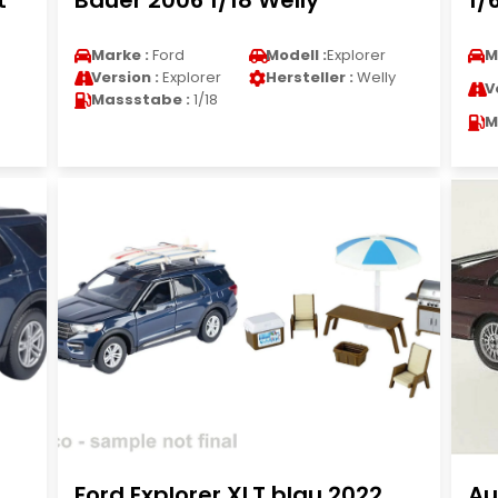
t
Bauer 2006 1/18 Welly
1/
Marke :
Ford
Modell :
Explorer
M
Version :
Explorer
Hersteller :
Welly
V
Massstabe :
1/18
M
Ford Explorer XLT blau 2022
Au