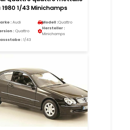
la 1980 1/43 Minichamps
arke :
Audi
Modell :
Quattro
Hersteller :
ersion :
Quattro
Minichamps
assstabe :
1/43