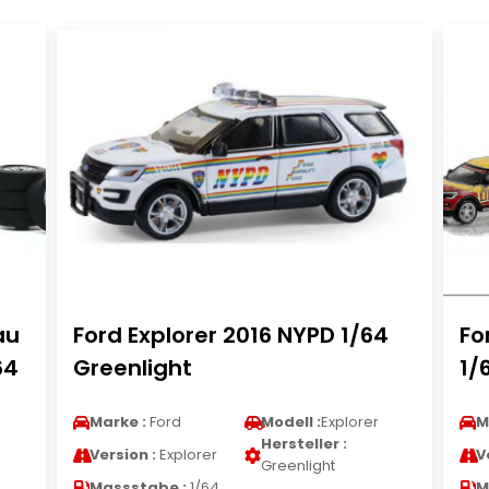
au
Ford Explorer 2016 NYPD 1/64
Fo
64
Greenlight
1/
Marke :
Ford
Modell :
Explorer
M
Hersteller :
Version :
Explorer
V
Greenlight
Massstabe :
1/64
M