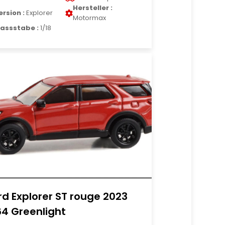
Hersteller :
ersion :
Explorer
Motormax
assstabe :
1/18
rd Explorer ST rouge 2023
64 Greenlight