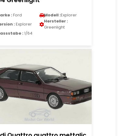
64 Greenlight
arke :
Ford
Modell :
Explorer
Hersteller :
ersion :
Explorer
Greenlight
assstabe :
1/64
di Quattro quattro mettalic