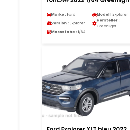
foncÃ© 2022 1/64 Greenligh
Marke :
Ford
Modell :
Explorer
Hersteller :
Version :
Explorer
Greenlight
Massstabe :
1/64
Ford Explorer XLT bleu 2022