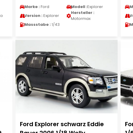
Marke :
Ford
Modell :
Explorer
M
Hersteller :
to
Version :
Explorer
V
Motormax
Massstabe :
1/43
M
Ford Explorer schwarz Eddie
Fo