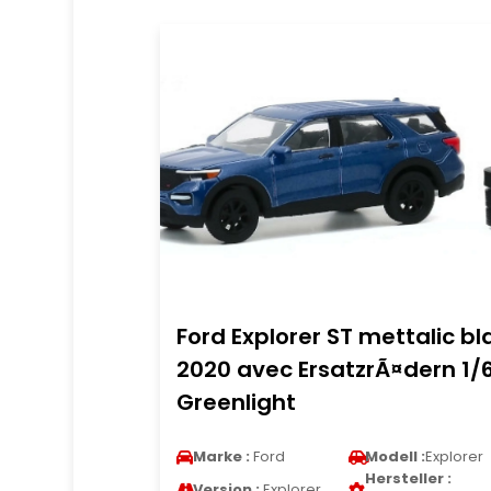
Ford Explorer ST mettalic bl
2020 avec ErsatzrÃ¤dern 1/
Greenlight
Marke :
Ford
Modell :
Explorer
Hersteller :
Version :
Explorer