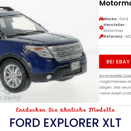
Motorm
Marke :
Ford
Hersteller :
Motormax
Referenz :
MO
BEI EBA
Kommerzielle Zus
möglicherweise ein
tätigen. Dies verur
meine Arbeit unab
Entdecken Sie ähnliche Modelle
FORD EXPLORER XLT