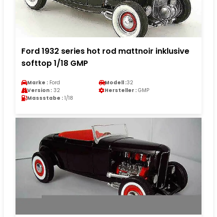
Ford 1932 series hot rod mattnoir inklusive
softtop 1/18 GMP
Marke :
Ford
Modell :
32
Version :
32
Hersteller :
GMP
Massstabe :
1/18