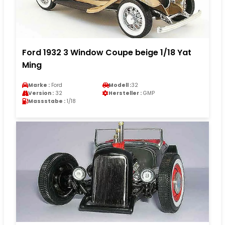
Ford 1932 3 Window Coupe beige 1/18 Yat
Ming
Marke :
Ford
Modell :
32
Version :
32
Hersteller :
GMP
Massstabe :
1/18