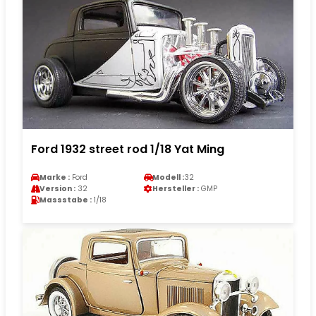
Ford 1932 street rod 1/18 Yat Ming
Marke :
Ford
Modell :
32
Version :
32
Hersteller :
GMP
Massstabe :
1/18