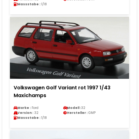
Massstabe :
1/18
Volkswagen Golf Variant rot 1997 1/43
Maxichamps
Marke :
Ford
Modell :
32
Version :
32
Hersteller :
GMP
Massstabe :
1/18