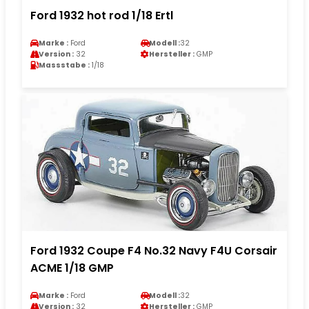
Ford 1932 hot rod 1/18 Ertl
Marke :
Ford
Modell :
32
Version :
32
Hersteller :
GMP
Massstabe :
1/18
Ford 1932 Coupe F4 No.32 Navy F4U Corsair
ACME 1/18 GMP
Marke :
Ford
Modell :
32
Version :
32
Hersteller :
GMP