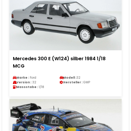
Mercedes 300 E (W124) silber 1984 1/18
MCG
Marke :
Ford
Modell :
32
Version :
32
Hersteller :
GMP
Massstabe :
1/18