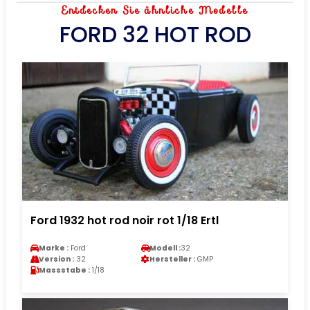
Entdecken Sie ähnliche Modelle
FORD 32 HOT ROD
Ford 1932 hot rod noir rot 1/18 Ertl
Marke :
Ford
Modell :
32
Version :
32
Hersteller :
GMP
Massstabe :
1/18