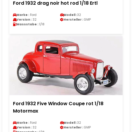
Ford 1932 drag noir hot rod 1/18 Ertl
Marke :
Ford
Modell :
32
Version :
32
Hersteller :
GMP
Massstabe :
1/18
Ford 1932 Five Window Coupe rot 1/18
Motormax
Marke :
Ford
Modell :
32
Version :
32
Hersteller :
GMP