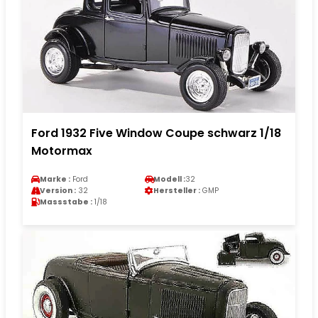
Ford 1932 Five Window Coupe schwarz 1/18
Motormax
Marke :
Ford
Modell :
32
Version :
32
Hersteller :
GMP
Massstabe :
1/18