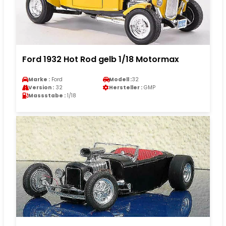
Ford 1932 Hot Rod gelb 1/18 Motormax
Marke :
Ford
Modell :
32
Version :
32
Hersteller :
GMP
Massstabe :
1/18