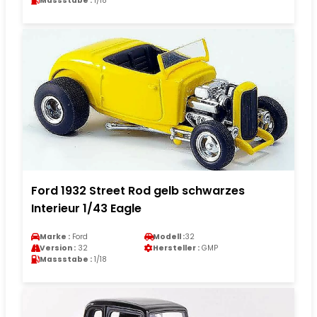
Massstabe :
1/18
Ford 1932 Street Rod gelb schwarzes
Interieur 1/43 Eagle
Marke :
Ford
Modell :
32
Version :
32
Hersteller :
GMP
Massstabe :
1/18