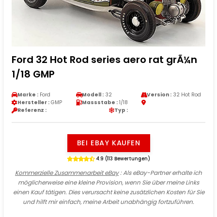
Ford 32 Hot Rod series aero rat grÃ¼n
1/18 GMP
Marke :
Ford
Modell :
32
Version :
32 Hot Rod
Hersteller :
GMP
Massstabe :
1/18
Referenz :
Typ :
BEI EBAY KAUFEN
4.9 (113 Bewertungen)
Kommerzielle Zusammenarbeit eBay
: Als eBay-Partner erhalte ich
möglicherweise eine kleine Provision, wenn Sie über meine Links
einen Kauf tätigen. Dies verursacht keine zusätzlichen Kosten für Sie
und hilft mir einfach, meine Arbeit unabhängig fortzuführen.