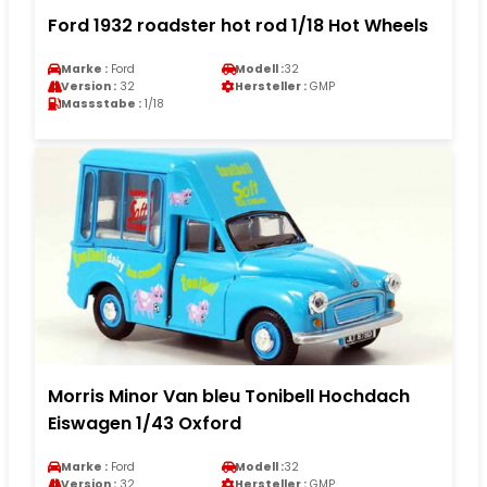
Ford 1932 roadster hot rod 1/18 Hot Wheels
Marke :
Ford
Modell :
32
Version :
32
Hersteller :
GMP
Massstabe :
1/18
Morris Minor Van bleu Tonibell Hochdach
Eiswagen 1/43 Oxford
Marke :
Ford
Modell :
32
Version :
32
Hersteller :
GMP