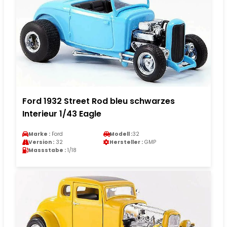
Ford 1932 Street Rod bleu schwarzes
Interieur 1/43 Eagle
Marke :
Ford
Modell :
32
Version :
32
Hersteller :
GMP
Massstabe :
1/18