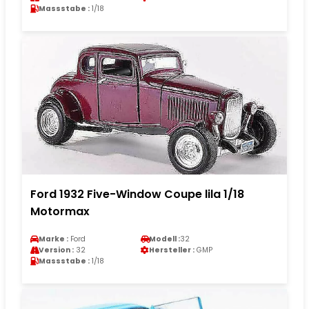
Massstabe :
1/18
Ford 1932 Five-Window Coupe lila 1/18
Motormax
Marke :
Ford
Modell :
32
Version :
32
Hersteller :
GMP
Massstabe :
1/18