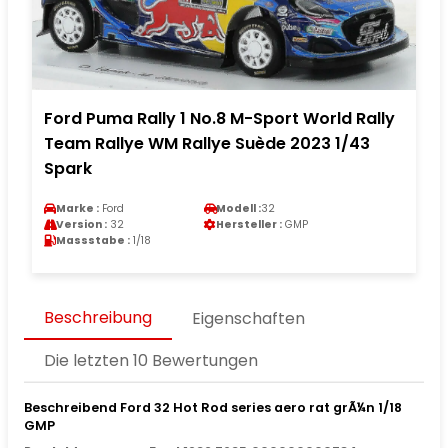
Ford Puma Rally 1 No.8 M-Sport World Rally
Team Rallye WM Rallye Suède 2023 1/43
Spark
Marke :
Ford
Modell :
32
Version :
32
Hersteller :
GMP
Massstabe :
1/18
Beschreibung
Eigenschaften
Die letzten 10 Bewertungen
Beschreibend Ford 32 Hot Rod series aero rat grÃ¼n 1/18
GMP