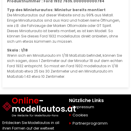
Produktnummer : Ford 1932 7635.000000000784
Typ des Miniaturautos: Miniatur bereits montiert
Die Miniaturautos auf dieser Website sind zu 99% aus Metall.
Einige Miniaturautos sind aus Harz und haben keine Öffnungen,
wie z.B. die Fahrzeuge der Marken Ottomobile oder GT Spirit.
Dieses Miniaturauto ist bereits montiert, es ist kein Modell. So
können Sie dieses Ford 1932 modellautos direkt anbieten, ohne
sich um etwas kümmern zu müssen.
Skala : 1/18
Wenn sich ein Miniaturauto im 1/18 Maßstab befindet, können Sie
sich sagen, dass 1 Zentimeter auf der Miniatur 18 auf dem echten
Ford 1932 entspricht. So misst ein Ford 1932 modellautos in 1/18
Maßstab etwa 25 bis 30 Zentimeter und ein Miniaturauto im
Maßstab 1:43 etwa 10 Zentimeter.
Online
-
Nützliche Links
modellautos.at
Impressum
Cookies
Die Website für Modellauto-Fans
Entdecken Sie Modellautos in all
Partnerprogramm
ihren Formen auf der weltweit