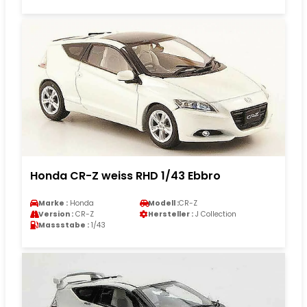
Honda CR-Z weiss RHD 1/43 Ebbro
Marke :
Honda
Modell :
CR-Z
Version :
CR-Z
Hersteller :
J Collection
Massstabe :
1/43