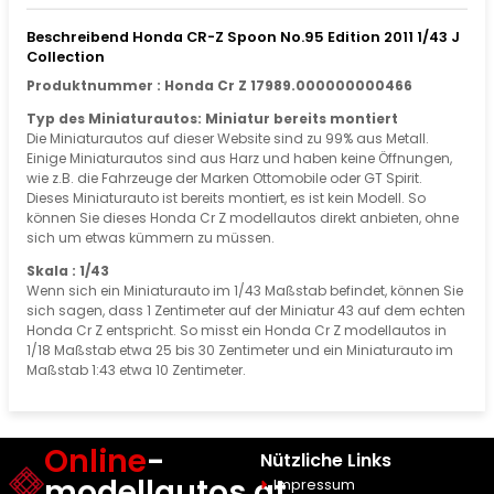
Beschreibend Honda CR-Z Spoon No.95 Edition 2011 1/43 J
Collection
Produktnummer : Honda Cr Z 17989.000000000466
Typ des Miniaturautos: Miniatur bereits montiert
Die Miniaturautos auf dieser Website sind zu 99% aus Metall.
Einige Miniaturautos sind aus Harz und haben keine Öffnungen,
wie z.B. die Fahrzeuge der Marken Ottomobile oder GT Spirit.
Dieses Miniaturauto ist bereits montiert, es ist kein Modell. So
können Sie dieses Honda Cr Z modellautos direkt anbieten, ohne
sich um etwas kümmern zu müssen.
Skala : 1/43
Wenn sich ein Miniaturauto im 1/43 Maßstab befindet, können Sie
sich sagen, dass 1 Zentimeter auf der Miniatur 43 auf dem echten
Honda Cr Z entspricht. So misst ein Honda Cr Z modellautos in
1/18 Maßstab etwa 25 bis 30 Zentimeter und ein Miniaturauto im
Maßstab 1:43 etwa 10 Zentimeter.
Online
-
Nützliche Links
modellautos.at
Impressum