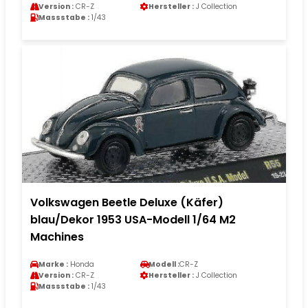
Version :
CR-Z
Hersteller :
J Collection
Massstabe :
1/43
Volkswagen Beetle Deluxe (Käfer)
blau/Dekor 1953 USA-Modell 1/64 M2
Machines
Marke :
Honda
Modell :
CR-Z
Version :
CR-Z
Hersteller :
J Collection
Massstabe :
1/43