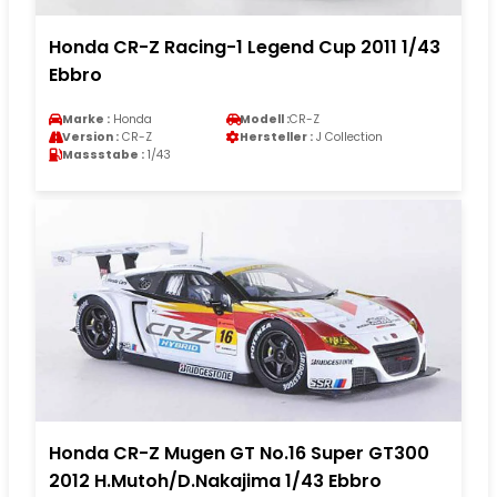
Honda CR-Z Racing-1 Legend Cup 2011 1/43
Ebbro
Marke :
Honda
Modell :
CR-Z
Version :
CR-Z
Hersteller :
J Collection
Massstabe :
1/43
Honda CR-Z Mugen GT No.16 Super GT300
2012 H.Mutoh/D.Nakajima 1/43 Ebbro