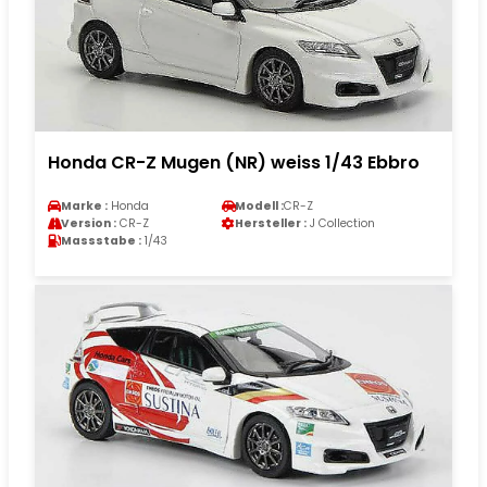
Honda CR-Z Mugen (NR) weiss 1/43 Ebbro
Marke :
Honda
Modell :
CR-Z
Version :
CR-Z
Hersteller :
J Collection
Massstabe :
1/43