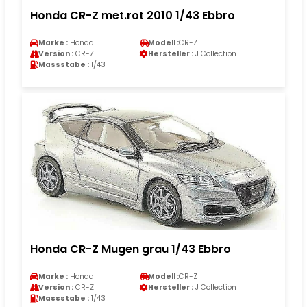
Honda CR-Z met.rot 2010 1/43 Ebbro
Marke :
Honda
Modell :
CR-Z
Version :
CR-Z
Hersteller :
J Collection
Massstabe :
1/43
Honda CR-Z Mugen grau 1/43 Ebbro
Marke :
Honda
Modell :
CR-Z
Version :
CR-Z
Hersteller :
J Collection
Massstabe :
1/43