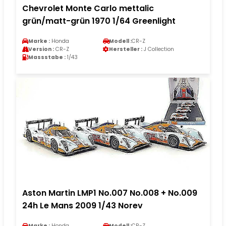
Chevrolet Monte Carlo mettalic
grün/matt-grün 1970 1/64 Greenlight
Marke :
Honda
Modell :
CR-Z
Version :
CR-Z
Hersteller :
J Collection
Massstabe :
1/43
Aston Martin LMP1 No.007 No.008 + No.009
24h Le Mans 2009 1/43 Norev
Marke :
Honda
Modell :
CR-Z