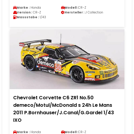
Marke :
Honda
Modell :
CR-Z
Version :
CR-Z
Hersteller :
J Collection
Massstabe :
1/43
Chevrolet Corvette C6 ZR1 No.50
demeco/Motul/McDonald s 24h Le Mans
2011 P.Bornhauser/J.Canal/G.Gardel 1/43
IXO
Marke :
Honda
Modell :
CR-Z