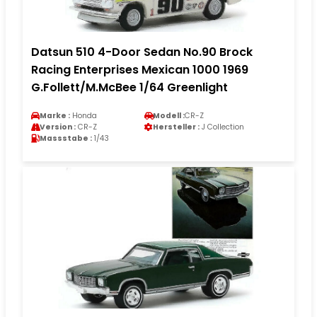
Datsun 510 4-Door Sedan No.90 Brock
Racing Enterprises Mexican 1000 1969
G.Follett/M.McBee 1/64 Greenlight
Marke :
Honda
Modell :
CR-Z
Version :
CR-Z
Hersteller :
J Collection
Massstabe :
1/43