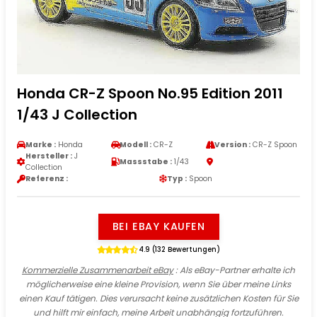
Honda CR-Z Spoon No.95 Edition 2011
1/43 J Collection
Marke :
Honda
Modell :
CR-Z
Version :
CR-Z Spoon
Hersteller :
J
Massstabe :
1/43
Collection
Referenz :
Typ :
Spoon
BEI EBAY KAUFEN
4.9 (132 Bewertungen)
Kommerzielle Zusammenarbeit eBay
: Als eBay-Partner erhalte ich
möglicherweise eine kleine Provision, wenn Sie über meine Links
einen Kauf tätigen. Dies verursacht keine zusätzlichen Kosten für Sie
und hilft mir einfach, meine Arbeit unabhängig fortzuführen.