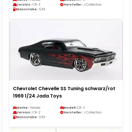
Version :
CR-Z
Hersteller :
J Collection
Massstabe :
1/43
Chevrolet Chevelle SS Tuning schwarz/rot
1969 1/24 Jada Toys
Marke :
Honda
Modell :
CR-Z
Version :
CR-Z
Hersteller :
J Collection
Massstabe :
1/43