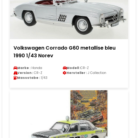
Volkswagen Corrado G60 metallise bleu
1990 1/43 Norev
Marke :
Honda
Modell :
CR-Z
Version :
CR-Z
Hersteller :
J Collection
Massstabe :
1/43