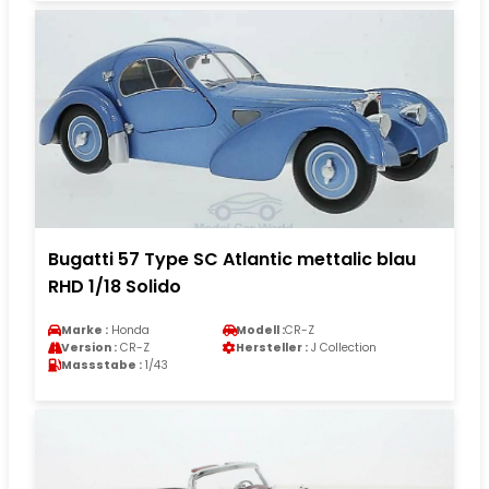
Bugatti 57 Type SC Atlantic mettalic blau
RHD 1/18 Solido
Marke :
Honda
Modell :
CR-Z
Version :
CR-Z
Hersteller :
J Collection
Massstabe :
1/43