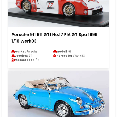
Porsche 911 911 GT1 No.17 FIA GT Spa 1996
1/18 Werk83
Marke :
Porsche
Modell :
911
Version :
911
Hersteller :
Werk83
Massstabe :
1/18