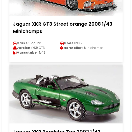
Jaguar XKR GT3 Street orange 2008 1/43
Minichamps
Marke :
Jaguar
Modell :
XKR
Version :
XKR GT3
Hersteller :
Minichamps
Massstabe :
1/43
Jaguar XKR Roadster Zao 2002 1/43