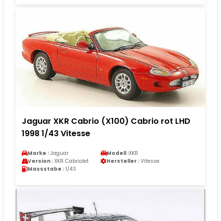
Jaguar XKR Cabrio (X100) Cabrio rot LHD
1998 1/43 Vitesse
Marke :
Jaguar
Modell :
XKR
Version :
XKR Cabriolet
Hersteller :
Vitesse
Massstabe :
1/43