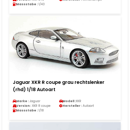
Massstabe :
1/43
Jaguar XKR R coupe grau rechtslenker
(rhd) 1/18 Autoart
Marke :
Jaguar
Modell :
XKR
Version :
XKR R coupe
Hersteller :
Autoart
Massstabe :
1/18