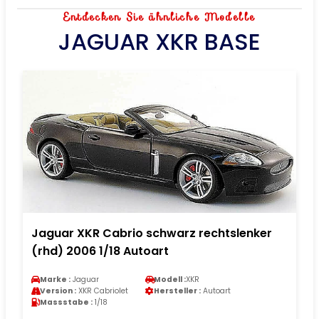
Entdecken Sie ähnliche Modelle
JAGUAR XKR BASE
Jaguar XKR Cabrio schwarz rechtslenker
(rhd) 2006 1/18 Autoart
Marke :
Jaguar
Modell :
XKR
Version :
XKR Cabriolet
Hersteller :
Autoart
Massstabe :
1/18