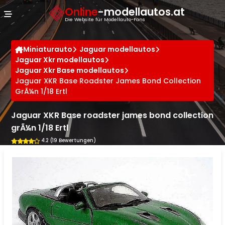
Cookie-Einstellungen
Online
-modellautos.at
Die Website für Modellauto-Fans
Miniaturauto
Jaguar modellautos
Jaguar Xkr modellautos
Jaguar Xkr Base modellautos
Jaguar XKR Base Roadster James Bond Collection
GrÃ¼n 1/18 Ertl
Jaguar XKR Base roadster james bond collection
grÃ¼n 1/18 Ertl
4.2 (19 Bewertungen)