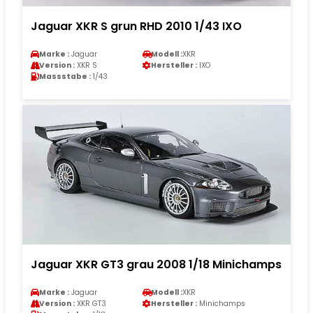
Jaguar XKR S grun RHD 2010 1/43 IXO
Marke :
Jaguar
Modell :
XKR
Version :
XKR S
Hersteller :
IXO
Massstabe :
1/43
Jaguar XKR GT3 grau 2008 1/18 Minichamps
Marke :
Jaguar
Modell :
XKR
Version :
XKR GT3
Hersteller :
Minichamps