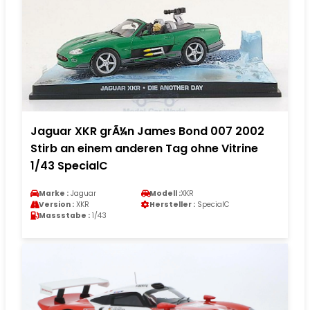
Jaguar XKR grÃ¼n James Bond 007 2002
Stirb an einem anderen Tag ohne Vitrine
1/43 SpecialC
Marke :
Jaguar
Modell :
XKR
Version :
XKR
Hersteller :
SpecialC
Massstabe :
1/43