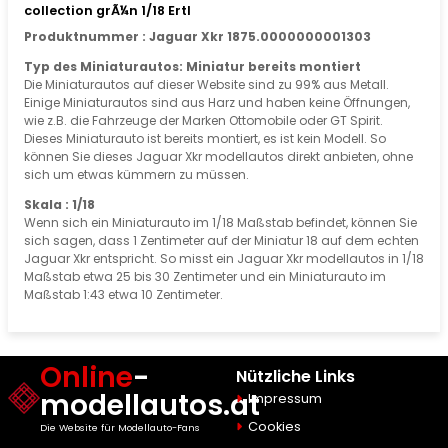
collection grÃ¼n 1/18 Ertl
Produktnummer : Jaguar Xkr 1875.0000000001303
Typ des Miniaturautos: Miniatur bereits montiert
Die Miniaturautos auf dieser Website sind zu 99% aus Metall.
Einige Miniaturautos sind aus Harz und haben keine Öffnungen,
wie z.B. die Fahrzeuge der Marken Ottomobile oder GT Spirit.
Dieses Miniaturauto ist bereits montiert, es ist kein Modell. So
können Sie dieses Jaguar Xkr modellautos direkt anbieten, ohne
sich um etwas kümmern zu müssen.
Skala : 1/18
Wenn sich ein Miniaturauto im 1/18 Maßstab befindet, können Sie
sich sagen, dass 1 Zentimeter auf der Miniatur 18 auf dem echten
Jaguar Xkr entspricht. So misst ein Jaguar Xkr modellautos in 1/18
Maßstab etwa 25 bis 30 Zentimeter und ein Miniaturauto im
Maßstab 1:43 etwa 10 Zentimeter.
Online
-
Nützliche Links
modellautos.at
Impressum
Cookies
Die Website für Modellauto-Fans