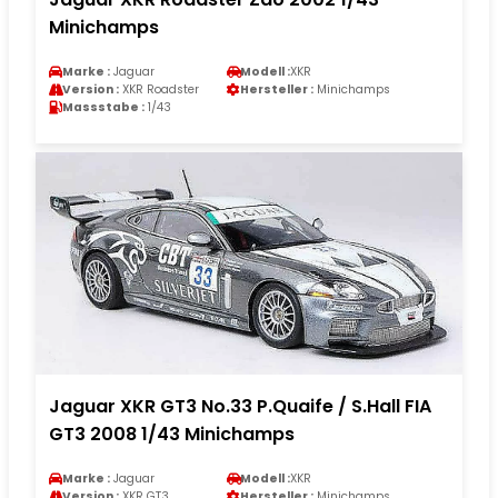
Minichamps
Marke :
Jaguar
Modell :
XKR
Version :
XKR Roadster
Hersteller :
Minichamps
Massstabe :
1/43
Jaguar XKR GT3 No.33 P.Quaife / S.Hall FIA
GT3 2008 1/43 Minichamps
Marke :
Jaguar
Modell :
XKR
Version :
XKR GT3
Hersteller :
Minichamps