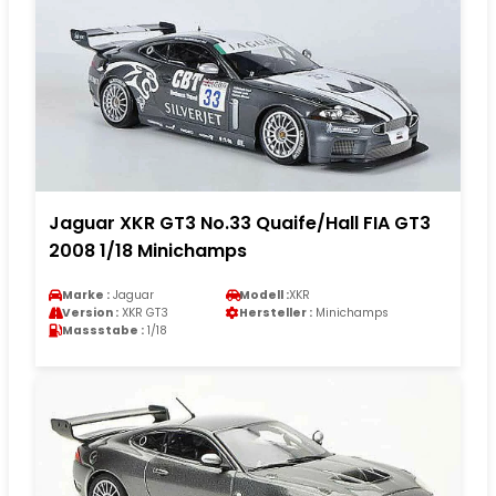
Jaguar XKR GT3 No.33 Quaife/Hall FIA GT3
2008 1/18 Minichamps
Marke :
Jaguar
Modell :
XKR
Version :
XKR GT3
Hersteller :
Minichamps
Massstabe :
1/18