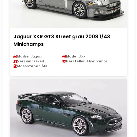
Jaguar XKR GT3 Street grau 2008 1/43
Minichamps
Marke :
Jaguar
Modell :
XKR
Version :
XKR GT3
Hersteller :
Minichamps
Massstabe :
1/43