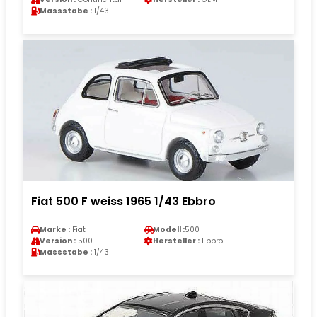
Massstabe :
1/43
Fiat 500 F weiss 1965 1/43 Ebbro
Marke :
Fiat
Modell :
500
Version :
500
Hersteller :
Ebbro
Massstabe :
1/43