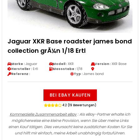
Jaguar XKR Base roadster james bond
collection grÃ¼n 1/18 Ertl
Marke :
Jaguar
Modell :
XKR
Version :
XKR Base
Hersteller :
Ertl
Massstabe :
1/18
Referenz :
Typ :
James bond
BEI EBAY KAUFEN
4.2 (19 Bewertungen)
Kommerzielle Zusammenarbeit eBay
: Als eBay-Partner erhalte ich
möglicherweise eine kleine Provision, wenn Sie über meine Links
einen Kauf tätigen. Dies verursacht keine zusätzlichen Kosten für Sie
und hilft mir einfach, meine Arbeit unabhängig fortzuführen.