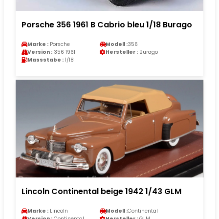
Porsche 356 1961 B Cabrio bleu 1/18 Burago
Marke :
Porsche
Modell :
356
Version :
356 1961
Hersteller :
Burago
Massstabe :
1/18
Lincoln Continental beige 1942 1/43 GLM
Marke :
Lincoln
Modell :
Continental
Version :
Continental
Hersteller :
GLM