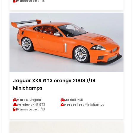
Massstabe :
1/18
Jaguar XKR GT3 orange 2008 1/18
Minichamps
Marke :
Jaguar
Modell :
XKR
Version :
XKR GT3
Hersteller :
Minichamps
Massstabe :
1/18