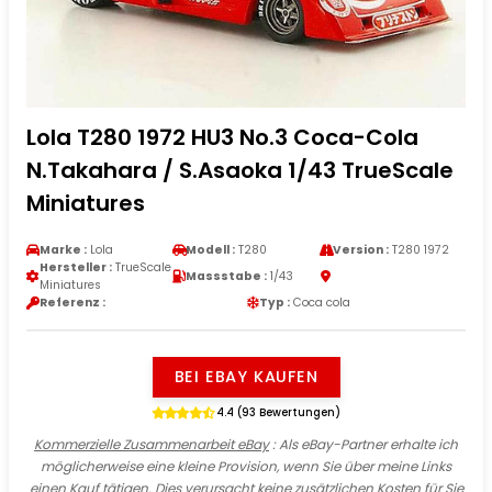
Lola T280 1972 HU3 No.3 Coca-Cola
N.Takahara / S.Asaoka 1/43 TrueScale
Miniatures
Marke :
Lola
Modell :
T280
Version :
T280 1972
Hersteller :
TrueScale
Massstabe :
1/43
Miniatures
Referenz :
Typ :
Coca cola
BEI EBAY KAUFEN
4.4 (93 Bewertungen)
Kommerzielle Zusammenarbeit eBay
: Als eBay-Partner erhalte ich
möglicherweise eine kleine Provision, wenn Sie über meine Links
einen Kauf tätigen. Dies verursacht keine zusätzlichen Kosten für Sie