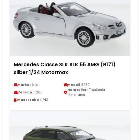
Mercedes Classe SLK SLK 55 AMG (R171)
silber 1/24 Motormax
Marke :
Lola
Modell :
T280
Hersteller :
TrueScale
Version :
T280
Miniatures
Massstabe :
1/43