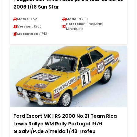
2006 1/18 Sun Star
Marke :
Lola
Modell :
T280
Hersteller :
TrueScale
Version :
T280
Miniatures
Massstabe :
1/43
Ford Escort MK I RS 2000 No.21 Team Rica
Lewis Rallye WM Rally Portugal 1976
G.Salvi/P.de Almeida 1/43 Trofeu