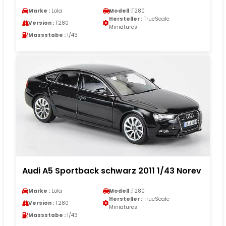
Marke :
Lola
Modell :
T280
Hersteller :
TrueScale
Version :
T280
Miniatures
Massstabe :
1/43
Audi A5 Sportback schwarz 2011 1/43 Norev
Marke :
Lola
Modell :
T280
Hersteller :
TrueScale
Version :
T280
Miniatures
Massstabe :
1/43