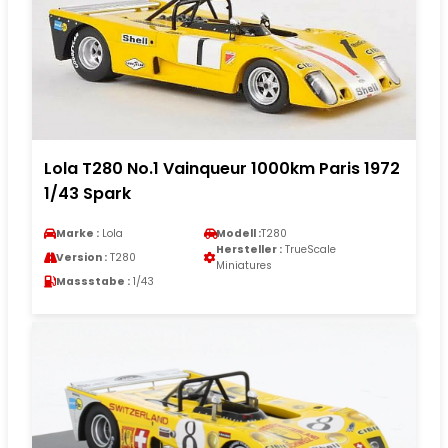
Lola T280 No.1 Vainqueur 1000km Paris 1972
1/43 Spark
Marke :
Lola
Modell :
T280
Hersteller :
TrueScale
Version :
T280
Miniatures
Massstabe :
1/43