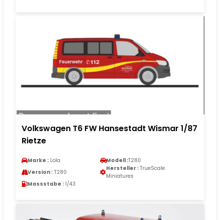
Volkswagen T6 FW Hansestadt Wismar 1/87
Rietze
Marke :
Lola
Modell :
T280
Hersteller :
TrueScale
Version :
T280
Miniatures
Massstabe :
1/43