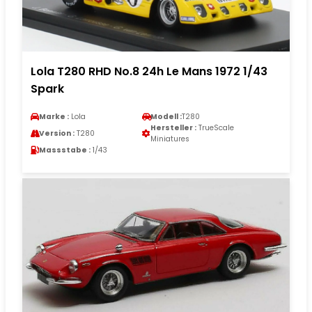
Lola T280 RHD No.8 24h Le Mans 1972 1/43
Spark
Marke :
Lola
Modell :
T280
Hersteller :
TrueScale
Version :
T280
Miniatures
Massstabe :
1/43