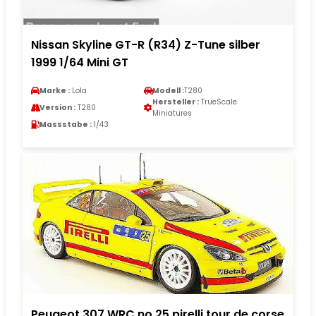
Nissan Skyline GT-R (R34) Z-Tune silber
1999 1/64 Mini GT
Marke :
Lola
Modell :
T280
Hersteller :
TrueScale
Version :
T280
Miniatures
Massstabe :
1/43
Peugeot 307 WRC no.25 pirelli tour de corse