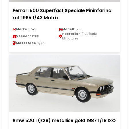
Ferrari 500 Superfast Speciale Pininfarina
rot 1965 1/43 Matrix
Marke :
Lola
Modell :
T280
Hersteller :
TrueScale
Version :
T280
Miniatures
Massstabe :
1/43
Bmw 520 i (E28) metallise gold 1987 1/18 IXO