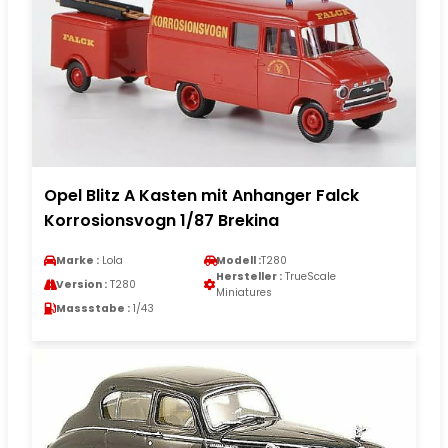
Opel Blitz A Kasten mit Anhanger Falck
Korrosionsvogn 1/87 Brekina
Marke :
Lola
Modell :
T280
Hersteller :
TrueScale
Version :
T280
Miniatures
Massstabe :
1/43