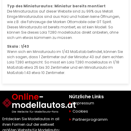
Typ des Miniaturautos: Miniatur bereits montiert
Die Miniaturautos auf dieser Website sind zu 99% aus Metall.
Einige Miniaturautos sind aus Harz und haben keine Öffnungen,
wie z.B. die Fahrzeuge der Marken Ottomobile oder GT Spirit.
Dieses Miniaturauto ist bereits montiert, es ist kein Modell. So
können Sie dieses Lola T280 modellautos direkt anbieten, ohne
sich um etwas kümmern zu müssen.
Skala : 1/43
Wenn sich ein Miniaturauto im 1/43 Maßstab befindet, können Sie
sich sagen, dass 1 Zentimeter auf der Miniatur 43 auf dem echten
Lola T280 entspricht. So misst ein Lola T280 modellautos in 1/18
Maßstab etwa 25 bis 30 Zentimeter und ein Miniaturauto im
Maßstab 1:43 etwa 10 Zentimeter.
Online
-
Nützliche Links
modellautos.at
Impressum
Cookies
Die Website für Modellauto-Fans
Entdecken Sie Modellautos in all
Partnerprogramm
ihren Formen auf der weltweit
größten Website für Modellauto-