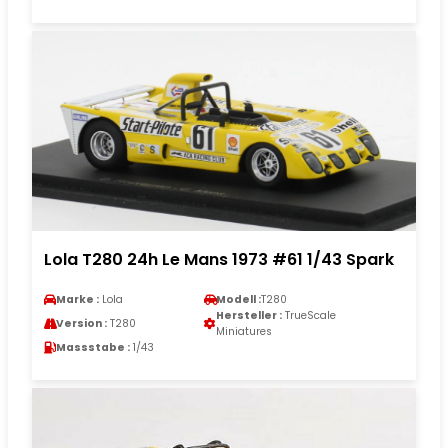
Lola T280 24h Le Mans 1973 #61 1/43 Spark
Marke :
Lola
Modell :
T280
Hersteller :
TrueScale
Version :
T280
Miniatures
Massstabe :
1/43