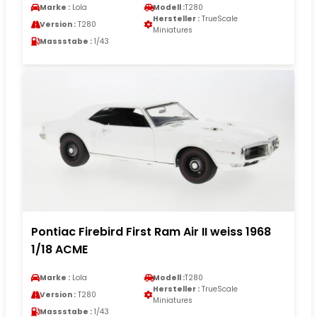
Marke :
Lola
Modell :
T280
Hersteller :
TrueScale
Version :
T280
Miniatures
Massstabe :
1/43
Pontiac Firebird First Ram Air II weiss 1968
1/18 ACME
Marke :
Lola
Modell :
T280
Hersteller :
TrueScale
Version :
T280
Miniatures
Massstabe :
1/43