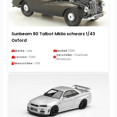
Sunbeam 90 Talbot MkIIa schwarz 1/43
Oxford
Marke :
Lola
Modell :
T280
Hersteller :
TrueScale
Version :
T280
Miniatures
Massstabe :
1/43