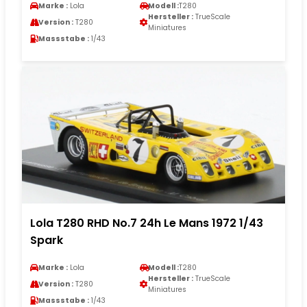
Marke :
Lola
Modell :
T280
Hersteller :
TrueScale
Version :
T280
Miniatures
Massstabe :
1/43
Lola T280 RHD No.7 24h Le Mans 1972 1/43
Spark
Marke :
Lola
Modell :
T280
Hersteller :
TrueScale
Version :
T280
Miniatures
Massstabe :
1/43