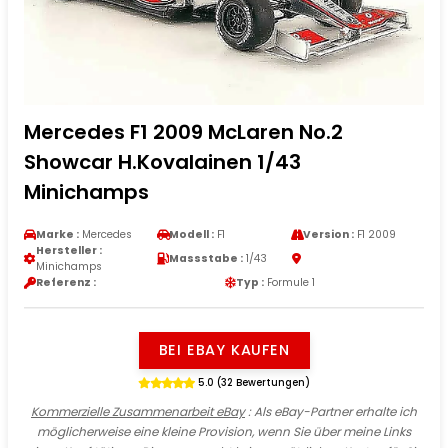
Mercedes F1 2009 McLaren No.2
Showcar H.Kovalainen 1/43
Minichamps
Marke :
Mercedes
Modell :
F1
Version :
F1 2009
Hersteller :
Massstabe :
1/43
Minichamps
Referenz :
Typ :
Formule 1
BEI EBAY KAUFEN
5.0 (32 Bewertungen)
Kommerzielle Zusammenarbeit eBay
: Als eBay-Partner erhalte ich
möglicherweise eine kleine Provision, wenn Sie über meine Links