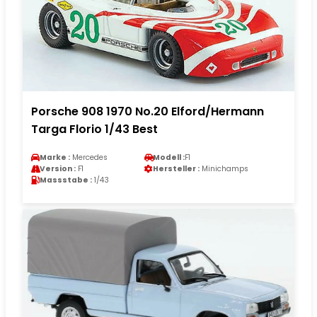
Porsche 908 1970 No.20 Elford/Hermann
Targa Florio 1/43 Best
Marke :
Mercedes
Modell :
F1
Version :
F1
Hersteller :
Minichamps
Massstabe :
1/43