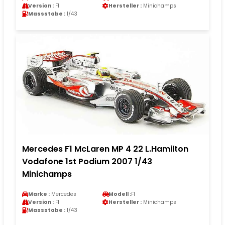
Version :
F1
Hersteller :
Minichamps
Massstabe :
1/43
Mercedes F1 McLaren MP 4 22 L.Hamilton
Vodafone 1st Podium 2007 1/43
Minichamps
Marke :
Mercedes
Modell :
F1
Version :
F1
Hersteller :
Minichamps
Massstabe :
1/43