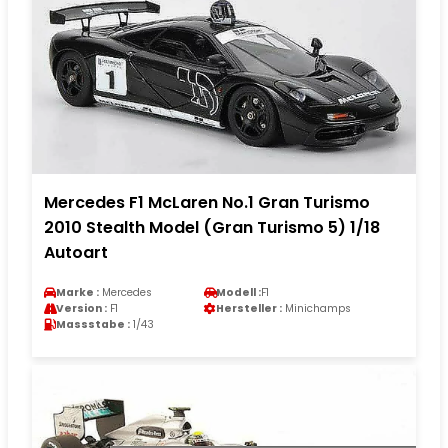
Mercedes F1 McLaren No.1 Gran Turismo
2010 Stealth Model (Gran Turismo 5) 1/18
Autoart
Marke :
Mercedes
Modell :
F1
Version :
F1
Hersteller :
Minichamps
Massstabe :
1/43