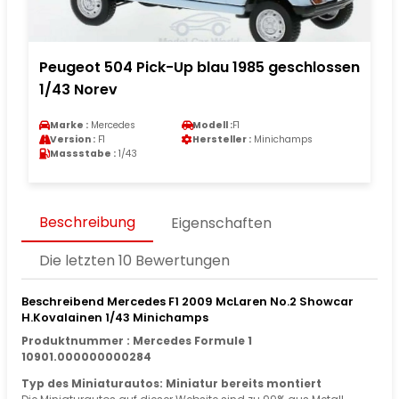
Peugeot 504 Pick-Up blau 1985 geschlossen
1/43 Norev
Marke :
Mercedes
Modell :
F1
Version :
F1
Hersteller :
Minichamps
Massstabe :
1/43
Beschreibung
Eigenschaften
Die letzten 10 Bewertungen
Beschreibend Mercedes F1 2009 McLaren No.2 Showcar
H.Kovalainen 1/43 Minichamps
Produktnummer : Mercedes Formule 1
10901.000000000284
Typ des Miniaturautos: Miniatur bereits montiert