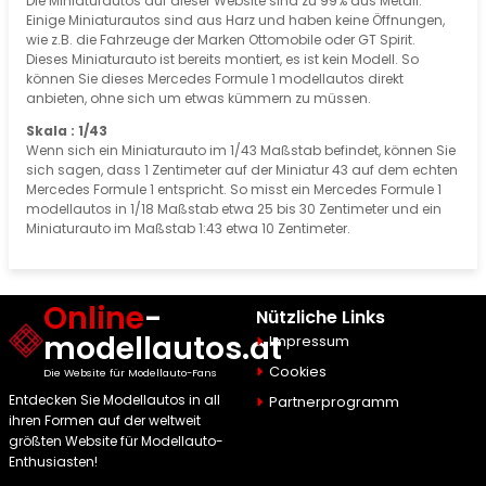
Die Miniaturautos auf dieser Website sind zu 99% aus Metall.
Einige Miniaturautos sind aus Harz und haben keine Öffnungen,
wie z.B. die Fahrzeuge der Marken Ottomobile oder GT Spirit.
Dieses Miniaturauto ist bereits montiert, es ist kein Modell. So
können Sie dieses Mercedes Formule 1 modellautos direkt
anbieten, ohne sich um etwas kümmern zu müssen.
Skala : 1/43
Wenn sich ein Miniaturauto im 1/43 Maßstab befindet, können Sie
sich sagen, dass 1 Zentimeter auf der Miniatur 43 auf dem echten
Mercedes Formule 1 entspricht. So misst ein Mercedes Formule 1
modellautos in 1/18 Maßstab etwa 25 bis 30 Zentimeter und ein
Miniaturauto im Maßstab 1:43 etwa 10 Zentimeter.
Online
-
Nützliche Links
modellautos.at
Impressum
Cookies
Die Website für Modellauto-Fans
Entdecken Sie Modellautos in all
Partnerprogramm
ihren Formen auf der weltweit
größten Website für Modellauto-
Enthusiasten!