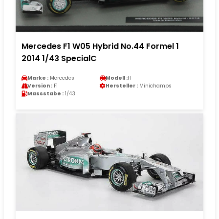
Mercedes F1 W05 Hybrid No.44 Formel 1
2014 1/43 SpecialC
Marke :
Mercedes
Modell :
F1
Version :
F1
Hersteller :
Minichamps
Massstabe :
1/43