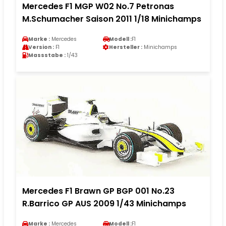
Mercedes F1 MGP W02 No.7 Petronas
M.Schumacher Saison 2011 1/18 Minichamps
Marke :
Mercedes
Modell :
F1
Version :
F1
Hersteller :
Minichamps
Massstabe :
1/43
Mercedes F1 Brawn GP BGP 001 No.23
R.Barrico GP AUS 2009 1/43 Minichamps
Marke :
Mercedes
Modell :
F1