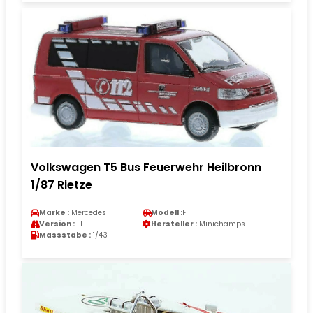
Volkswagen T5 Bus Feuerwehr Heilbronn
1/87 Rietze
Marke :
Mercedes
Modell :
F1
Version :
F1
Hersteller :
Minichamps
Massstabe :
1/43