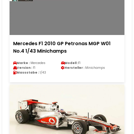
Mercedes F1 2010 GP Petronas MGP W01
No.4 1/43 Minichamps
Marke :
Mercedes
Modell :
F1
Version :
F1
Hersteller :
Minichamps
Massstabe :
1/43