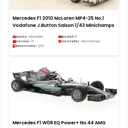
Mercedes F1 2010 McLaren MP4-25 No.1
Vodafone J.Button Saison 1/43 Minichamps
Marke :
Mercedes
Modell :
F1
Version :
F1
Hersteller :
Minichamps
Massstabe :
1/43
Mercedes F1 W08 EQ Power+ No.44 AMG