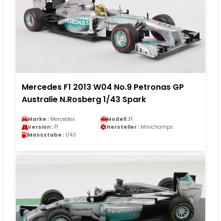
Mercedes F1 2013 W04 No.9 Petronas GP
Australie N.Rosberg 1/43 Spark
Marke :
Mercedes
Modell :
F1
Version :
F1
Hersteller :
Minichamps
Massstabe :
1/43