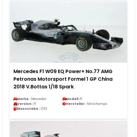
Mercedes F1 W09 EQ Power+ No.77 AMG
Petronas Motorsport Formel 1 GP China
2018 V.Bottas 1/18 Spark
Marke :
Mercedes
Modell :
F1
Version :
F1
Hersteller :
Minichamps
Massstabe :
1/43