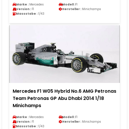
Marke :
Mercedes
Modell :
F1
Version :
F1
Hersteller :
Minichamps
Massstabe :
1/43
Mercedes F1 W05 Hybrid No.6 AMG Petronas
Team Petronas GP Abu Dhabi 2014 1/18
Minichamps
Marke :
Mercedes
Modell :
F1
Version :
F1
Hersteller :
Minichamps
Massstabe :
1/43