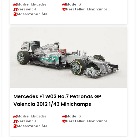
Marke :
Mercedes
Modell :
F1
Version :
F1
Hersteller :
Minichamps
Massstabe :
1/43
Mercedes F1 W03 No.7 Petronas GP
Valencia 2012 1/43 Minichamps
Marke :
Mercedes
Modell :
F1
Version :
F1
Hersteller :
Minichamps
Massstabe :
1/43