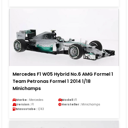
Mercedes F1 W05 Hybrid No.6 AMG Formel 1
Team Petronas Formel 1 2014 1/18
Minichamps
Marke :
Mercedes
Modell :
F1
Version :
F1
Hersteller :
Minichamps
Massstabe :
1/43