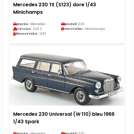
Mercedes 230 TE (S123) dore 1/43
Minichamps
Marke :
Mercedes
Modell :
230
Version :
230 E
Hersteller :
Minichamps
Massstabe :
1/43
Mercedes 230 Universal (W 110) bleu 1966
1/43 Spark
Marke :
Mercedes
Modell :
230