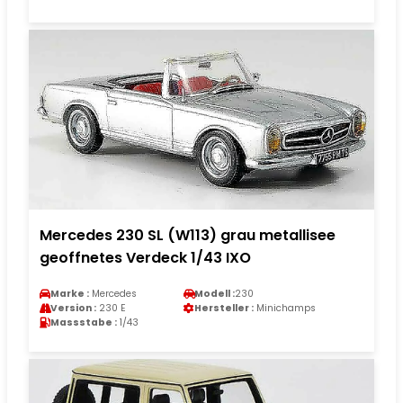
Mercedes 230 SL (W113) grau metallisee
geoffnetes Verdeck 1/43 IXO
Marke :
Mercedes
Modell :
230
Version :
230 E
Hersteller :
Minichamps
Massstabe :
1/43