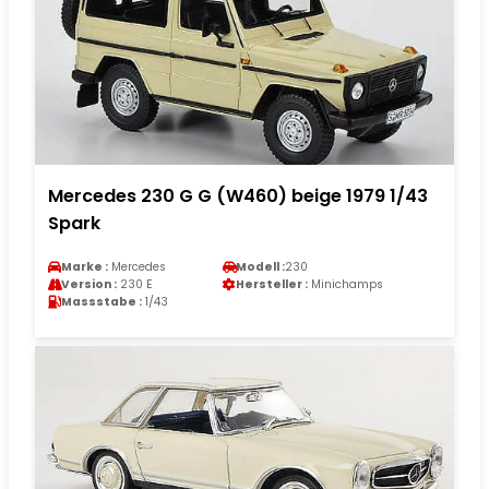
Mercedes 230 G G (W460) beige 1979 1/43
Spark
Marke :
Mercedes
Modell :
230
Version :
230 E
Hersteller :
Minichamps
Massstabe :
1/43