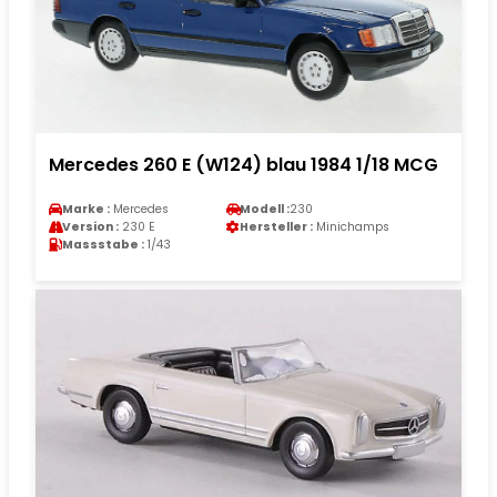
Mercedes 260 E (W124) blau 1984 1/18 MCG
Marke :
Mercedes
Modell :
230
Version :
230 E
Hersteller :
Minichamps
Massstabe :
1/43