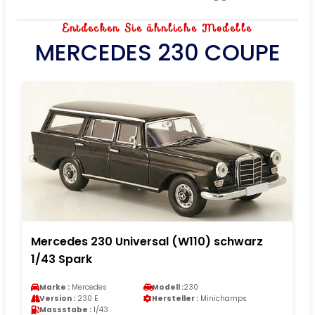
Entdecken Sie ähnliche Modelle
MERCEDES 230 COUPE
Mercedes 230 Universal (W110) schwarz
1/43 Spark
Marke :
Mercedes
Modell :
230
Version :
230 E
Hersteller :
Minichamps
Massstabe :
1/43