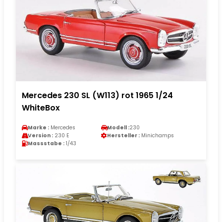
Mercedes 230 SL (W113) rot 1965 1/24
WhiteBox
Marke :
Mercedes
Modell :
230
Version :
230 E
Hersteller :
Minichamps
Massstabe :
1/43