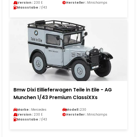
Version :
230 E
Hersteller :
Minichamps
Massstabe :
1/43
Bmw Dixi Eillieferwagen Teile in Eile - AG
Munchen 1/43 Premium ClassiXXs
Marke :
Mercedes
Modell :
230
Version :
230 E
Hersteller :
Minichamps
Massstabe :
1/43