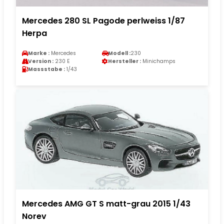
Mercedes 280 SL Pagode perlweiss 1/87
Herpa
Marke :
Mercedes
Modell :
230
Version :
230 E
Hersteller :
Minichamps
Massstabe :
1/43
Mercedes AMG GT S matt-grau 2015 1/43
Norev