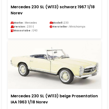
Mercedes 230 SL (W113) schwarz 1967 1/18
Norev
Marke :
Mercedes
Modell :
230
Version :
230 E
Hersteller :
Minichamps
Massstabe :
1/43
Mercedes 230 SL (W113) beige Prasentation
IAA 1963 1/18 Norev