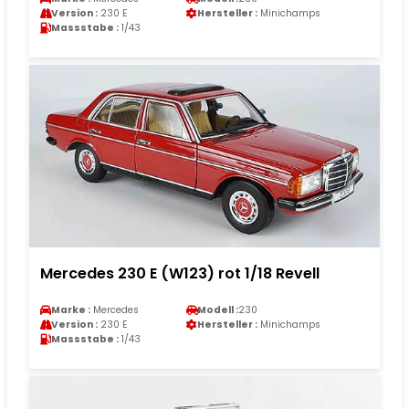
Version :
230 E
Hersteller :
Minichamps
Massstabe :
1/43
Mercedes 230 E (W123) rot 1/18 Revell
Marke :
Mercedes
Modell :
230
Version :
230 E
Hersteller :
Minichamps
Massstabe :
1/43