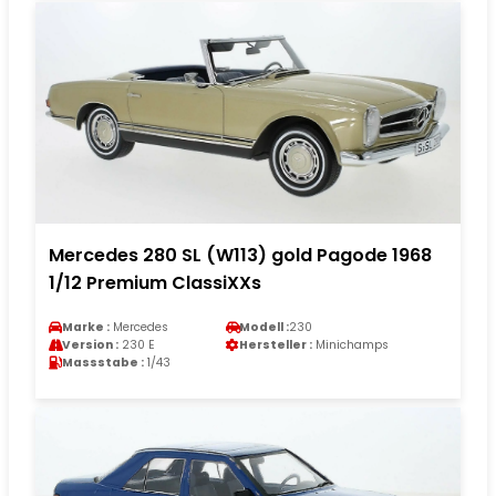
Mercedes 280 SL (W113) gold Pagode 1968
1/12 Premium ClassiXXs
Marke :
Mercedes
Modell :
230
Version :
230 E
Hersteller :
Minichamps
Massstabe :
1/43