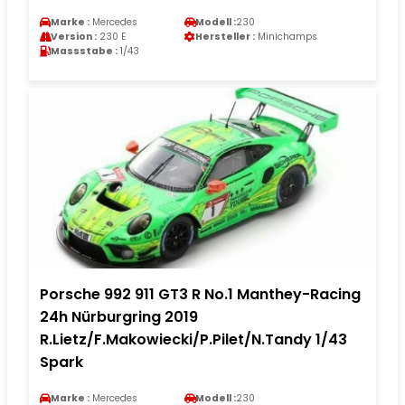
Marke :
Mercedes
Modell :
230
Version :
230 E
Hersteller :
Minichamps
Massstabe :
1/43
Porsche 992 911 GT3 R No.1 Manthey-Racing
24h Nürburgring 2019
R.Lietz/F.Makowiecki/P.Pilet/N.Tandy 1/43
Spark
Marke :
Mercedes
Modell :
230