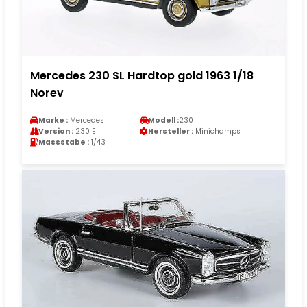
Mercedes 230 SL Hardtop gold 1963 1/18
Norev
Marke :
Mercedes
Modell :
230
Version :
230 E
Hersteller :
Minichamps
Massstabe :
1/43