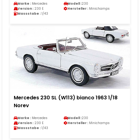
Marke :
Mercedes
Modell :
230
Version :
230 E
Hersteller :
Minichamps
Massstabe :
1/43
Mercedes 230 SL (W113) bianco 1963 1/18
Norev
Marke :
Mercedes
Modell :
230
Version :
230 E
Hersteller :
Minichamps
Massstabe :
1/43