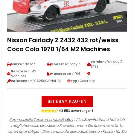
Nissan Fairlady Z Z432 432 rot/weiss
Coca Cola 1970 1/64 M2 Machines
Version :
Fairlady Z
Marke :
Nissan
Modell :
Fairlady Z
Z432
Hersteller :
M2
Massstabe :
1/64
Machines
Referenz :
M2C52500JPN01-51
Typ :
Coca cola
BEI EBAY KAUFEN
4.3 (153 Bewertungen)
Kommerzielle Zusammenarbeit eBay
: Als eBay-Partner erhalte ich
möglicherweise eine kleine Provision, wenn Sie über meine Links
einen Kauf tätigen. Dies verursacht keine zusätzlichen Kosten für Sie