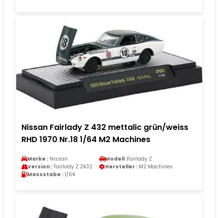
Nissan Fairlady Z 432 mettalic grün/weiss
RHD 1970 Nr.18 1/64 M2 Machines
Marke :
Nissan
Modell :
Fairlady Z
Version :
Fairlady Z Z432
Hersteller :
M2 Machines
Massstabe :
1/64