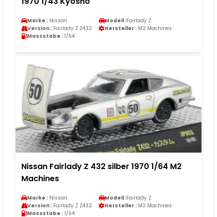
1970 1/43 Kyosho
Marke :
Nissan
Modell :
Fairlady Z
Version :
Fairlady Z Z432
Hersteller :
M2 Machines
Massstabe :
1/64
Nissan Fairlady Z 432 silber 1970 1/64 M2
Machines
Marke :
Nissan
Modell :
Fairlady Z
Version :
Fairlady Z Z432
Hersteller :
M2 Machines
Massstabe :
1/64