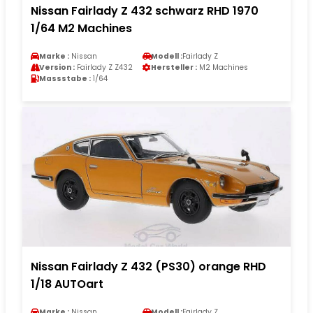
Nissan Fairlady Z 432 schwarz RHD 1970
1/64 M2 Machines
Marke :
Nissan
Modell :
Fairlady Z
Version :
Fairlady Z Z432
Hersteller :
M2 Machines
Massstabe :
1/64
Nissan Fairlady Z 432 (PS30) orange RHD
1/18 AUTOart
Marke :
Nissan
Modell :
Fairlady Z