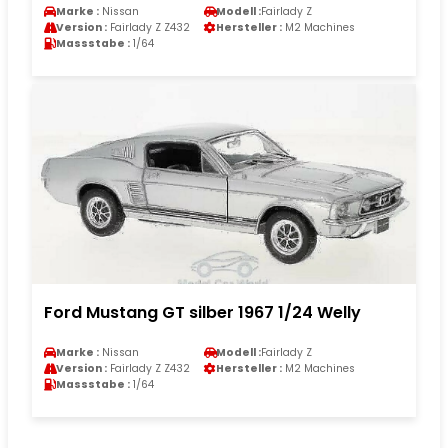
Marke :
Nissan
Modell :
Fairlady Z
Version :
Fairlady Z Z432
Hersteller :
M2 Machines
Massstabe :
1/64
Ford Mustang GT silber 1967 1/24 Welly
Marke :
Nissan
Modell :
Fairlady Z
Version :
Fairlady Z Z432
Hersteller :
M2 Machines
Massstabe :
1/64