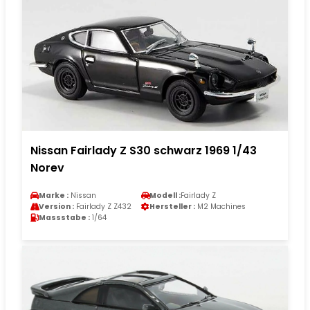
Nissan Fairlady Z S30 schwarz 1969 1/43
Norev
Marke :
Nissan
Modell :
Fairlady Z
Version :
Fairlady Z Z432
Hersteller :
M2 Machines
Massstabe :
1/64