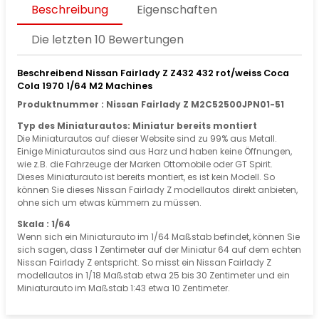
Beschreibung
Eigenschaften
Die letzten 10 Bewertungen
Beschreibend Nissan Fairlady Z Z432 432 rot/weiss Coca
Cola 1970 1/64 M2 Machines
Produktnummer : Nissan Fairlady Z M2C52500JPN01-51
Typ des Miniaturautos: Miniatur bereits montiert
Die Miniaturautos auf dieser Website sind zu 99% aus Metall.
Einige Miniaturautos sind aus Harz und haben keine Öffnungen,
wie z.B. die Fahrzeuge der Marken Ottomobile oder GT Spirit.
Dieses Miniaturauto ist bereits montiert, es ist kein Modell. So
können Sie dieses Nissan Fairlady Z modellautos direkt anbieten,
ohne sich um etwas kümmern zu müssen.
Skala : 1/64
Wenn sich ein Miniaturauto im 1/64 Maßstab befindet, können Sie
sich sagen, dass 1 Zentimeter auf der Miniatur 64 auf dem echten
Nissan Fairlady Z entspricht. So misst ein Nissan Fairlady Z
modellautos in 1/18 Maßstab etwa 25 bis 30 Zentimeter und ein
Miniaturauto im Maßstab 1:43 etwa 10 Zentimeter.