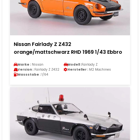
Nissan Fairlady Z Z432
orange/mattschwarz RHD 1969 1/43 Ebbro
Marke :
Nissan
Modell :
Fairlady Z
Version :
Fairlady Z Z432
Hersteller :
M2 Machines
Massstabe :
1/64