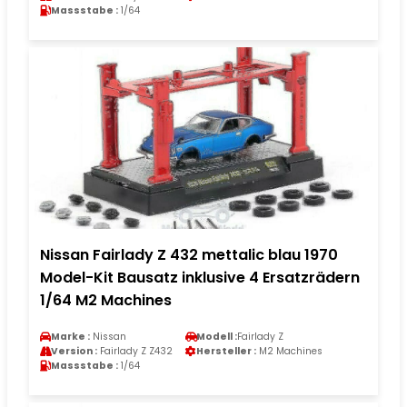
Massstabe :
1/64
Nissan Fairlady Z 432 mettalic blau 1970
Model-Kit Bausatz inklusive 4 Ersatzrädern
1/64 M2 Machines
Marke :
Nissan
Modell :
Fairlady Z
Version :
Fairlady Z Z432
Hersteller :
M2 Machines
Massstabe :
1/64