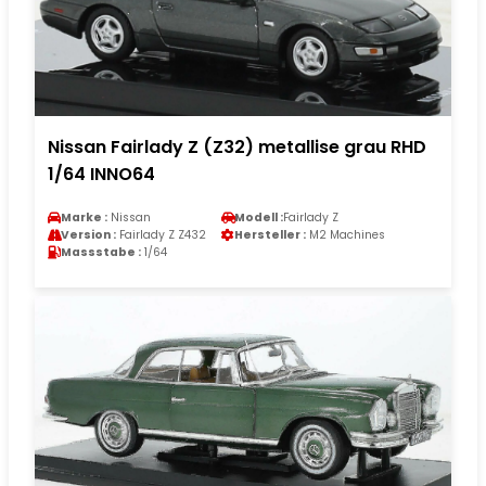
Nissan Fairlady Z (Z32) metallise grau RHD
1/64 INNO64
Marke :
Nissan
Modell :
Fairlady Z
Version :
Fairlady Z Z432
Hersteller :
M2 Machines
Massstabe :
1/64