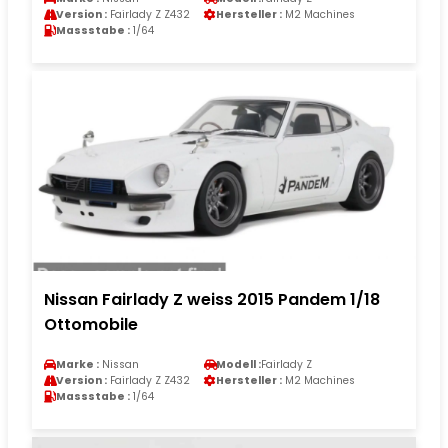
Version :
Fairlady Z Z432
Hersteller :
M2 Machines
Massstabe :
1/64
Nissan Fairlady Z weiss 2015 Pandem 1/18
Ottomobile
Marke :
Nissan
Modell :
Fairlady Z
Version :
Fairlady Z Z432
Hersteller :
M2 Machines
Massstabe :
1/64