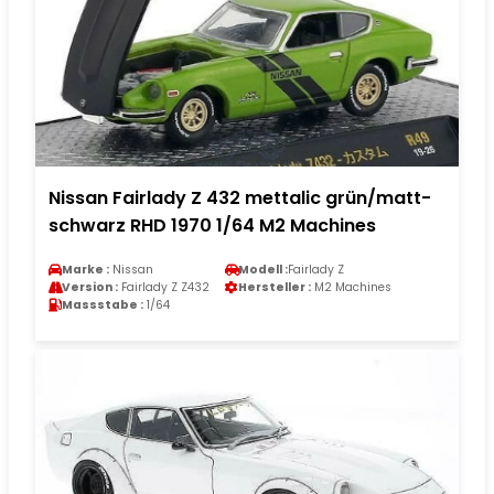
Nissan Fairlady Z 432 mettalic grün/matt-
schwarz RHD 1970 1/64 M2 Machines
Marke :
Nissan
Modell :
Fairlady Z
Version :
Fairlady Z Z432
Hersteller :
M2 Machines
Massstabe :
1/64