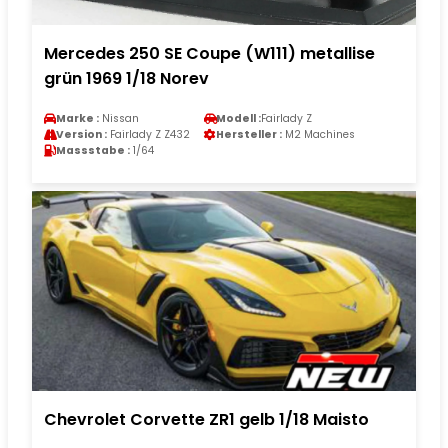
Mercedes 250 SE Coupe (W111) metallise
grün 1969 1/18 Norev
Marke :
Nissan
Modell :
Fairlady Z
Version :
Fairlady Z Z432
Hersteller :
M2 Machines
Massstabe :
1/64
Chevrolet Corvette ZR1 gelb 1/18 Maisto