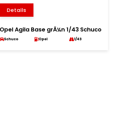
Details
Opel Agila Base grÃ¼n 1/43 Schuco
Schuco
Opel
1/43