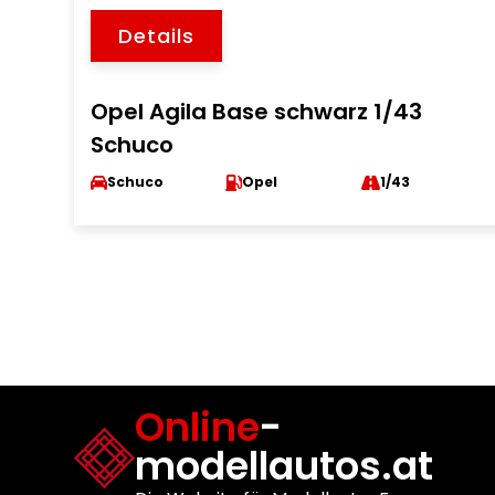
Details
Opel Agila Base schwarz 1/43
Schuco
Schuco
Opel
1/43
Online
-
modellautos.at