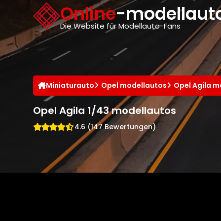
Cookie-Einstellungen
Online
-modellauto
Die Website für Modellauto-Fans
Miniaturauto
Opel modellautos
Opel Agila m
Opel Agila 1/43 modellautos
4.6 (147 Bewertungen)