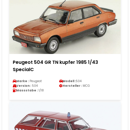
Peugeot 504 GR TN kupfer 1985 1/43
SpecialC
Marke :
Peugeot
Modell :
504
Version :
504
Hersteller :
MCG
Massstabe :
1/18