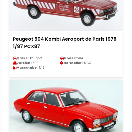
Peugeot 504 Kombi Aeroport de Paris 1978
1/87 PCX87
Marke :
Peugeot
Modell :
504
Version :
504
Hersteller :
MCG
Massstabe :
1/18