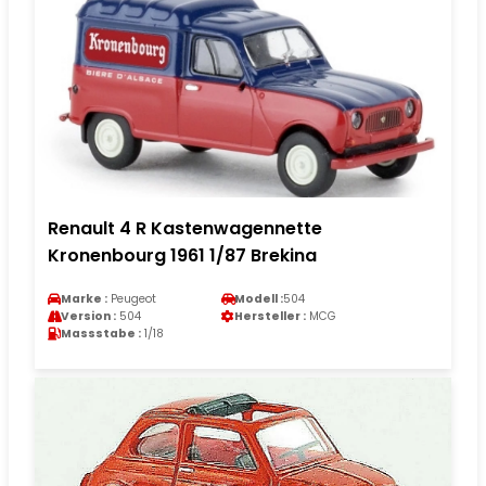
Renault 4 R Kastenwagennette
Kronenbourg 1961 1/87 Brekina
Marke :
Peugeot
Modell :
504
Version :
504
Hersteller :
MCG
Massstabe :
1/18