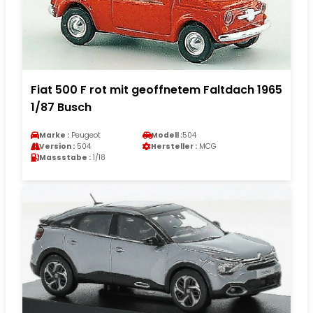
Fiat 500 F rot mit geoffnetem Faltdach 1965
1/87 Busch
Marke :
Peugeot
Modell :
504
Version :
504
Hersteller :
MCG
Massstabe :
1/18