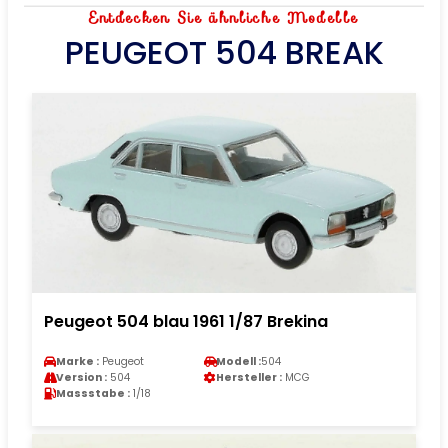
Entdecken Sie ähnliche Modelle
PEUGEOT 504 BREAK
Peugeot 504 blau 1961 1/87 Brekina
Marke :
Peugeot
Modell :
504
Version :
504
Hersteller :
MCG
Massstabe :
1/18