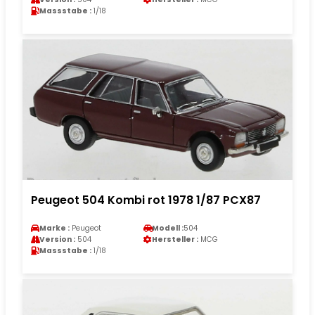
Massstabe :
1/18
Peugeot 504 Kombi rot 1978 1/87 PCX87
Marke :
Peugeot
Modell :
504
Version :
504
Hersteller :
MCG
Massstabe :
1/18