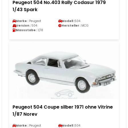
Peugeot 504 No.403 Rally Codasur 1979
1/43 Spark
Marke :
Peugeot
Modell :
504
Version :
504
Hersteller :
MCG
Massstabe :
1/18
Peugeot 504 Coupe silber 1971 ohne Vitrine
1/87 Norev
Marke :
Peugeot
Modell :
504