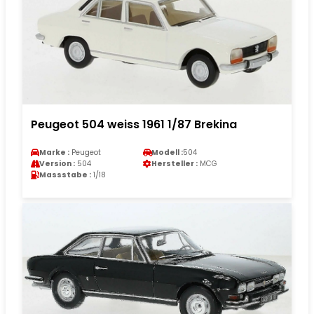
Peugeot 504 weiss 1961 1/87 Brekina
Marke :
Peugeot
Modell :
504
Version :
504
Hersteller :
MCG
Massstabe :
1/18