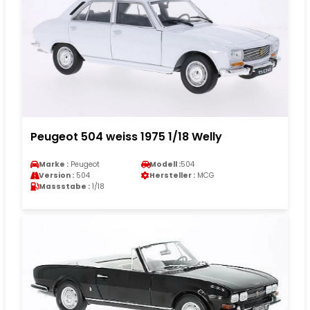
Peugeot 504 weiss 1975 1/18 Welly
Marke :
Peugeot
Modell :
504
Version :
504
Hersteller :
MCG
Massstabe :
1/18