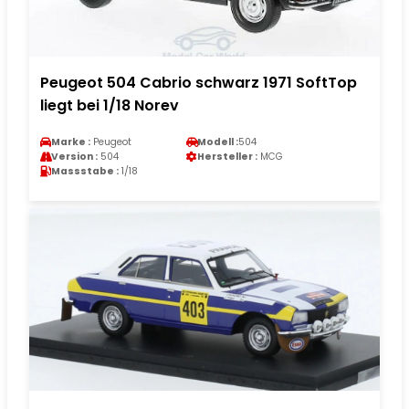
Peugeot 504 Cabrio schwarz 1971 SoftTop
liegt bei 1/18 Norev
Marke :
Peugeot
Modell :
504
Version :
504
Hersteller :
MCG
Massstabe :
1/18