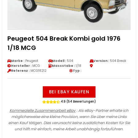
Peugeot 504 Break Kombi gold 1976
1/18 MCG
Marke :
Peugeot
Modell :
504
Version :
504 Break
Hersteller :
MCG
Massstabe :
1/18
Referenz :
MCG18212
Typ :
BEI EBAY KAUFEN
4.9 (54 Bewertungen)
Kommerzielle Zusammenarbeit eBay
: Als eBay-Partner erhalte ich
möglicherweise eine kleine Provision, wenn Sie über meine Links
einen Kauf tätigen. Dies verursacht keine zusätzlichen Kosten für Sie
und hilft mir einfach, meine Arbeit unabhängig fortzuführen.