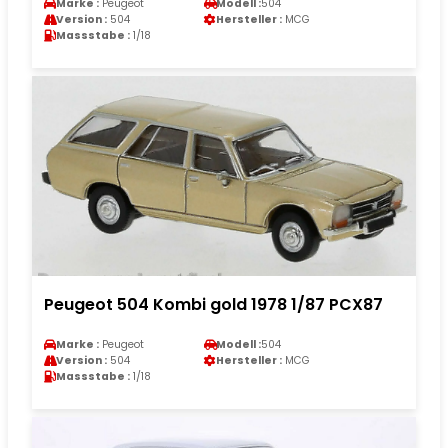
Marke :
Peugeot
Modell :
504
Version :
504
Hersteller :
MCG
Massstabe :
1/18
Peugeot 504 Kombi gold 1978 1/87 PCX87
Marke :
Peugeot
Modell :
504
Version :
504
Hersteller :
MCG
Massstabe :
1/18