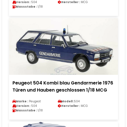
Version :
504
Hersteller :
MCG
Massstabe :
1/18
Peugeot 504 Kombi blau Gendarmerie 1976
Türen und Hauben geschlossen 1/18 MCG
Marke :
Peugeot
Modell :
504
Version :
504
Hersteller :
MCG
Massstabe :
1/18