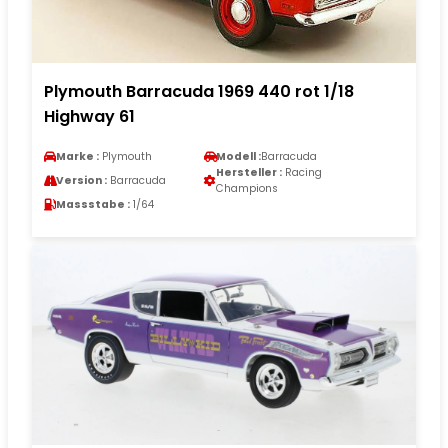
Plymouth Barracuda 1969 440 rot 1/18
Highway 61
Marke :
Plymouth
Modell :
Barracuda
Hersteller :
Racing
Version :
Barracuda
Champions
Massstabe :
1/64