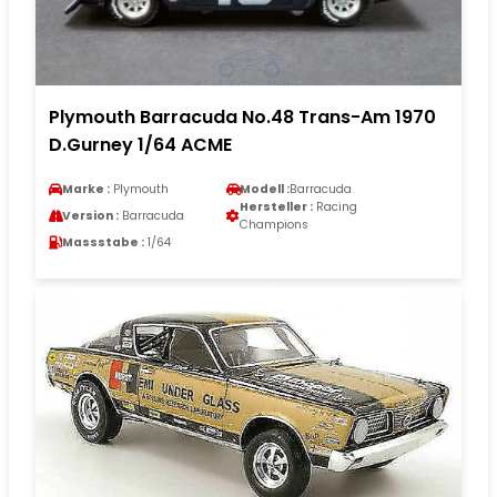
Plymouth Barracuda No.48 Trans-Am 1970
D.Gurney 1/64 ACME
Marke :
Plymouth
Modell :
Barracuda
Hersteller :
Racing
Version :
Barracuda
Champions
Massstabe :
1/64