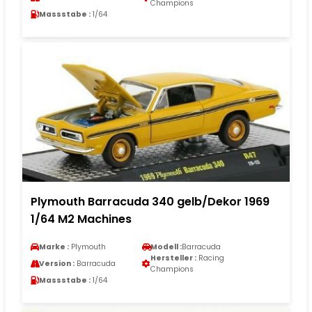
Champions
Massstabe :
1/64
Plymouth Barracuda 340 gelb/Dekor 1969
1/64 M2 Machines
Marke :
Plymouth
Modell :
Barracuda
Hersteller :
Racing
Version :
Barracuda
Champions
Massstabe :
1/64