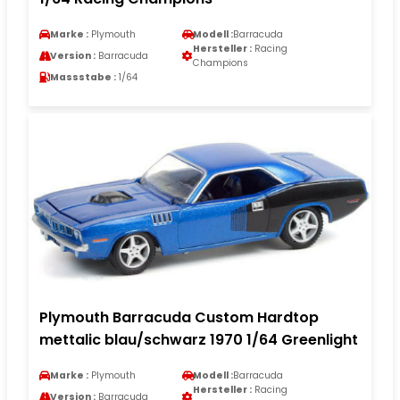
Marke :
Plymouth
Modell :
Barracuda
Hersteller :
Racing
Version :
Barracuda
Champions
Massstabe :
1/64
Plymouth Barracuda Custom Hardtop
mettalic blau/schwarz 1970 1/64 Greenlight
Marke :
Plymouth
Modell :
Barracuda
Hersteller :
Racing
Version :
Barracuda