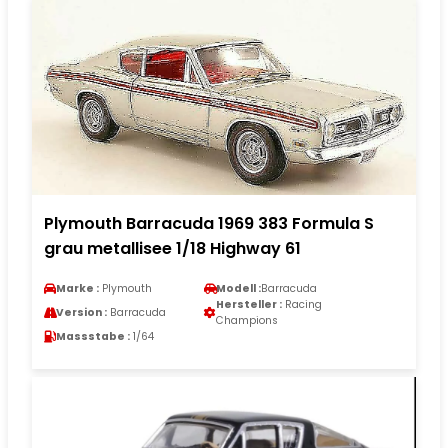
Plymouth Barracuda 1969 383 Formula S
grau metallisee 1/18 Highway 61
Marke :
Plymouth
Modell :
Barracuda
Hersteller :
Racing
Version :
Barracuda
Champions
Massstabe :
1/64