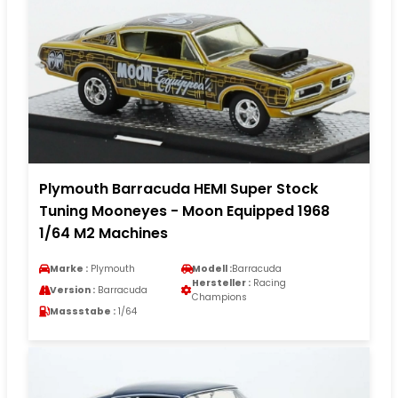
Plymouth Barracuda HEMI Super Stock
Tuning Mooneyes - Moon Equipped 1968
1/64 M2 Machines
Marke :
Plymouth
Modell :
Barracuda
Hersteller :
Racing
Version :
Barracuda
Champions
Massstabe :
1/64