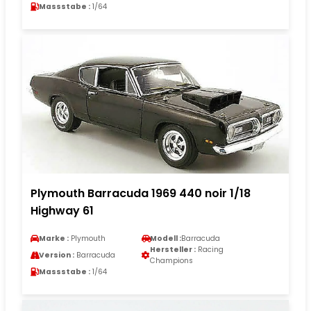
Massstabe :
1/64
Plymouth Barracuda 1969 440 noir 1/18
Highway 61
Marke :
Plymouth
Modell :
Barracuda
Hersteller :
Racing
Version :
Barracuda
Champions
Massstabe :
1/64