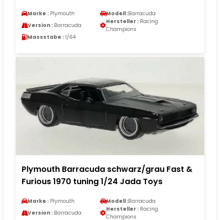
Marke :
Plymouth
Modell :
Barracuda
Hersteller :
Racing
Version :
Barracuda
Champions
Massstabe :
1/64
Plymouth Barracuda schwarz/grau Fast &
Furious 1970 tuning 1/24 Jada Toys
Marke :
Plymouth
Modell :
Barracuda
Hersteller :
Racing
Version :
Barracuda
Champions