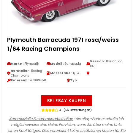
Plymouth Barracuda 1971 rosa/weiss
1/64 Racing Champions
Version :
Barracuda
Marke :
Plymouth
Modell :
Barracuda
1971
Hersteller :
Racing
Massstabe :
1/64
Champions
Referenz :
RC009-5B
Typ :
BEI EBAY KAUFEN
4.1 (56 Bewertungen)
Kommerzielle Zusammenarbeit eBay
: Als eBay-Partner erhalte ich
möglicherweise eine kleine Provision, wenn Sie über meine Links
einen Kauf tätigen. Dies verursacht keine zusätzlichen Kosten für Sie