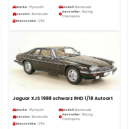
Marke :
Plymouth
Modell :
Barracuda
Hersteller :
Racing
Version :
Barracuda
Champions
Massstabe :
1/64
Jaguar XJS 1988 schwarz RHD 1/18 Autoart
Marke :
Plymouth
Modell :
Barracuda
Hersteller :
Racing
Version :
Barracuda
Champions
Massstabe :
1/64