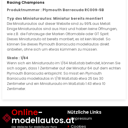
Racing Champions
Produktnummer : Plymouth Barracuda RC009-5B
Typ des Miniaturautos: Miniatur bereits montiert
Die Miniaturautos auf dieser Website sind zu 99% aus Metall.
Einige Miniaturautos sind aus Harz und haben keine Öffnungen,
wie z.B. die Fahrzeuge der Marken Ottomobile oder GT Spirit.
Dieses Miniaturauto ist bereits montiert, es ist kein Modell. So
können Sie dieses Plymouth Barracuda modellautos direkt
anbieten, ohne sich um etwas kümmern zu müssen.
Skala : 1/64
Wenn sich ein Miniaturauto im 1/64 Maßstab befindet, können Sie
sich sagen, dass 1 Zentimeter auf der Miniatur 64 auf dem echten
Plymouth Barracuda entspricht. So misst ein Plymouth
Barracuda modellautos in 1/18 Maßstab etwa 25 bis 30
Zentimeter und ein Miniaturauto im Maßstab 1:43 etwa 10
Zentimeter.
Online
-
Nützliche Links
modellautos.at
Impressum
Cookies
Die Website für Modellauto-Fans