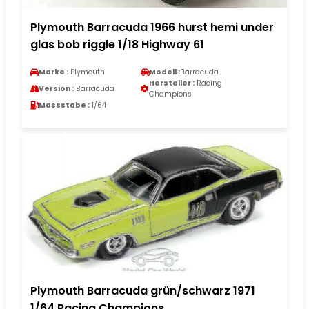
Plymouth Barracuda 1966 hurst hemi under
glas bob riggle 1/18 Highway 61
Marke :
Plymouth
Modell :
Barracuda
Hersteller :
Racing
Version :
Barracuda
Champions
Massstabe :
1/64
Plymouth Barracuda grün/schwarz 1971
1/64 Racing Champions