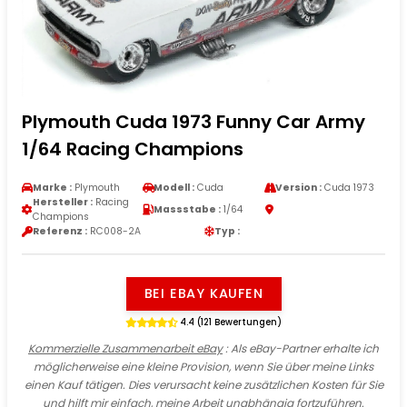
Plymouth Cuda 1973 Funny Car Army
1/64 Racing Champions
Marke :
Plymouth
Modell :
Cuda
Version :
Cuda 1973
Hersteller :
Racing
Massstabe :
1/64
Champions
Referenz :
RC008-2A
Typ :
BEI EBAY KAUFEN
4.4 (121 Bewertungen)
Kommerzielle Zusammenarbeit eBay
: Als eBay-Partner erhalte ich
möglicherweise eine kleine Provision, wenn Sie über meine Links
einen Kauf tätigen. Dies verursacht keine zusätzlichen Kosten für Sie
und hilft mir einfach, meine Arbeit unabhängig fortzuführen.