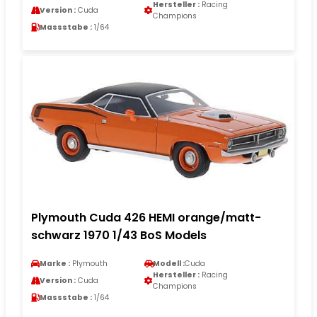
Hersteller :
Racing
Version :
Cuda
Champions
Massstabe :
1/64
Plymouth Cuda 426 HEMI orange/matt-
schwarz 1970 1/43 BoS Models
Marke :
Plymouth
Modell :
Cuda
Hersteller :
Racing
Version :
Cuda
Champions
Massstabe :
1/64