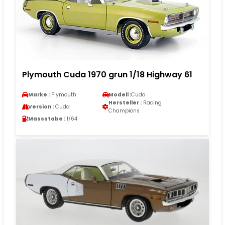
Plymouth Cuda 1970 grun 1/18 Highway 61
Marke :
Plymouth
Modell :
Cuda
Hersteller :
Racing
Version :
Cuda
Champions
Massstabe :
1/64