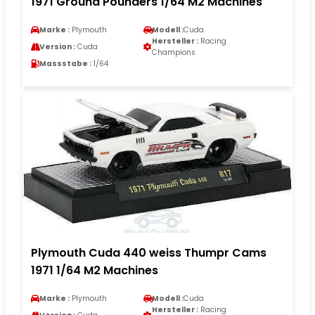
1971 Ground Pounders 1/64 M2 Machines
Marke :
Plymouth
Modell :
Cuda
Hersteller :
Racing
Version :
Cuda
Champions
Massstabe :
1/64
Plymouth Cuda 440 weiss Thumpr Cams
1971 1/64 M2 Machines
Marke :
Plymouth
Modell :
Cuda
Hersteller :
Racing