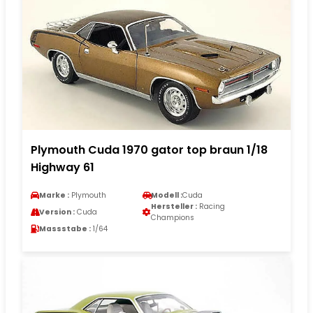
Plymouth Cuda 1970 gator top braun 1/18
Highway 61
Marke :
Plymouth
Modell :
Cuda
Hersteller :
Racing
Version :
Cuda
Champions
Massstabe :
1/64