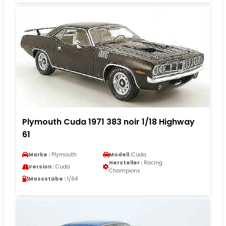
Plymouth Cuda 1971 383 noir 1/18 Highway
61
Marke :
Plymouth
Modell :
Cuda
Hersteller :
Racing
Version :
Cuda
Champions
Massstabe :
1/64