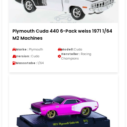
Plymouth Cuda 440 6-Pack weiss 1971 1/64
M2 Machines
Marke :
Plymouth
Modell :
Cuda
Hersteller :
Racing
Version :
Cuda
Champions
Massstabe :
1/64