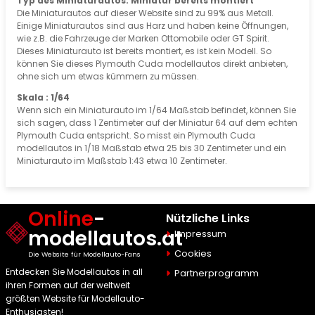
Typ des Miniaturautos: Miniatur bereits montiert
Die Miniaturautos auf dieser Website sind zu 99% aus Metall.
Einige Miniaturautos sind aus Harz und haben keine Öffnungen,
wie z.B. die Fahrzeuge der Marken Ottomobile oder GT Spirit.
Dieses Miniaturauto ist bereits montiert, es ist kein Modell. So
können Sie dieses Plymouth Cuda modellautos direkt anbieten,
ohne sich um etwas kümmern zu müssen.
Skala : 1/64
Wenn sich ein Miniaturauto im 1/64 Maßstab befindet, können Sie
sich sagen, dass 1 Zentimeter auf der Miniatur 64 auf dem echten
Plymouth Cuda entspricht. So misst ein Plymouth Cuda
modellautos in 1/18 Maßstab etwa 25 bis 30 Zentimeter und ein
Miniaturauto im Maßstab 1:43 etwa 10 Zentimeter.
Online
-
Nützliche Links
modellautos.at
Impressum
Cookies
Die Website für Modellauto-Fans
Entdecken Sie Modellautos in all
Partnerprogramm
ihren Formen auf der weltweit
größten Website für Modellauto-
Enthusiasten!