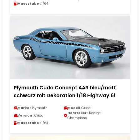
Massstabe :
1/64
Plymouth Cuda Concept AAR bleu/matt
schwarz mit Dekoration 1/18 Highway 61
Marke :
Plymouth
Modell :
Cuda
Hersteller :
Racing
Version :
Cuda
Champions
Massstabe :
1/64