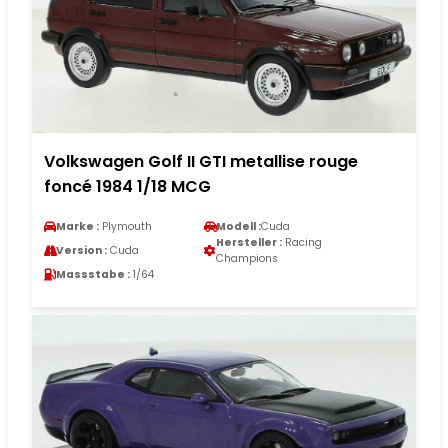
Volkswagen Golf II GTI metallise rouge
foncé 1984 1/18 MCG
Marke :
Plymouth
Modell :
Cuda
Hersteller :
Racing
Version :
Cuda
Champions
Massstabe :
1/64