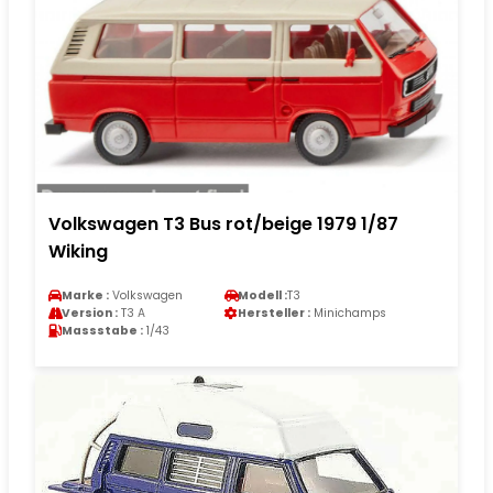
Volkswagen T3 Bus rot/beige 1979 1/87
Wiking
Marke :
Volkswagen
Modell :
T3
Version :
T3 A
Hersteller :
Minichamps
Massstabe :
1/43