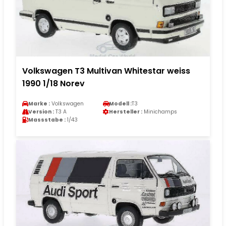
Volkswagen T3 Multivan Whitestar weiss
1990 1/18 Norev
Marke :
Volkswagen
Modell :
T3
Version :
T3 A
Hersteller :
Minichamps
Massstabe :
1/43