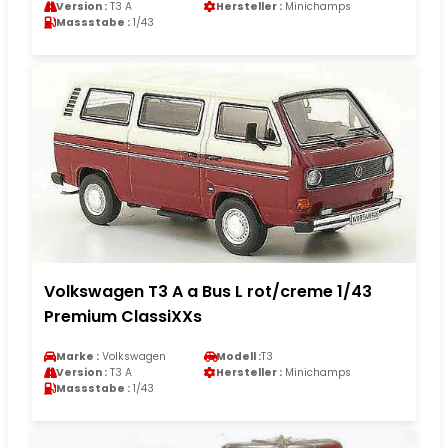
Version :
T3 A
Hersteller :
Minichamps
Massstabe :
1/43
Volkswagen T3 A a Bus L rot/creme 1/43
Premium ClassiXXs
Marke :
Volkswagen
Modell :
T3
Version :
T3 A
Hersteller :
Minichamps
Massstabe :
1/43