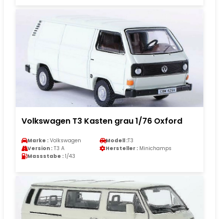
Volkswagen T3 Kasten grau 1/76 Oxford
Marke :
Volkswagen
Modell :
T3
Version :
T3 A
Hersteller :
Minichamps
Massstabe :
1/43