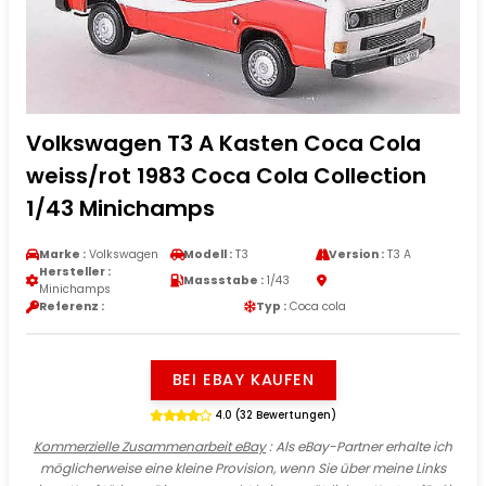
Volkswagen T3 A Kasten Coca Cola
weiss/rot 1983 Coca Cola Collection
1/43 Minichamps
Marke :
Volkswagen
Modell :
T3
Version :
T3 A
Hersteller :
Massstabe :
1/43
Minichamps
Referenz :
Typ :
Coca cola
BEI EBAY KAUFEN
4.0 (32 Bewertungen)
Kommerzielle Zusammenarbeit eBay
: Als eBay-Partner erhalte ich
möglicherweise eine kleine Provision, wenn Sie über meine Links