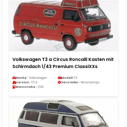
Volkswagen T3 a Circus Roncalli Kasten mit
Schirmdach 1/43 Premium ClassiXXs
Marke :
Volkswagen
Modell :
T3
Version :
T3 A
Hersteller :
Minichamps
Massstabe :
1/43