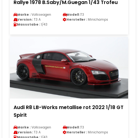
Rallye 1978 B.Saby/M.Guegan 1/43 Trofeu
Marke :
Volkswagen
Modell :
T3
Version :
T3 A
Hersteller :
Minichamps
Massstabe :
1/43
Audi R8 LB-Works metallise rot 2022 1/18 GT
Spirit
Marke :
Volkswagen
Modell :
T3
Version :
T3 A
Hersteller :
Minichamps
Massstabe :
1/43