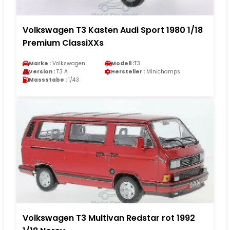
Volkswagen T3 Kasten Audi Sport 1980 1/18
Premium ClassiXXs
Marke :
Volkswagen
Modell :
T3
Version :
T3 A
Hersteller :
Minichamps
Massstabe :
1/43
Volkswagen T3 Multivan Redstar rot 1992