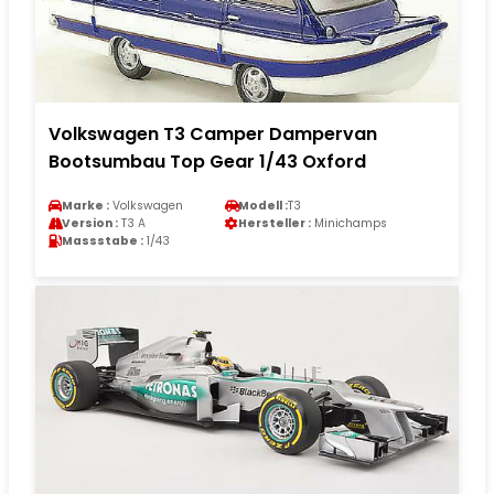
Volkswagen T3 Camper Dampervan
Bootsumbau Top Gear 1/43 Oxford
Marke :
Volkswagen
Modell :
T3
Version :
T3 A
Hersteller :
Minichamps
Massstabe :
1/43