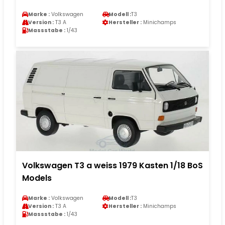
Marke :
Volkswagen
Modell :
T3
Version :
T3 A
Hersteller :
Minichamps
Massstabe :
1/43
Volkswagen T3 a weiss 1979 Kasten 1/18 BoS
Models
Marke :
Volkswagen
Modell :
T3
Version :
T3 A
Hersteller :
Minichamps
Massstabe :
1/43