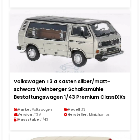
Volkswagen T3 a Kasten silber/matt-
schwarz Weinberger Schalksmühle
Bestattungswagen 1/43 Premium ClassiXXs
Marke :
Volkswagen
Modell :
T3
Version :
T3 A
Hersteller :
Minichamps
Massstabe :
1/43