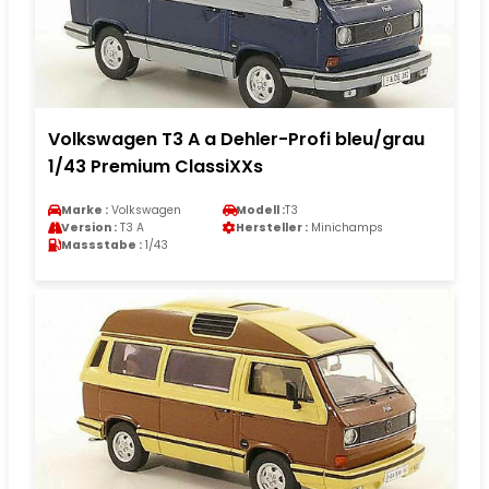
Volkswagen T3 A a Dehler-Profi bleu/grau
1/43 Premium ClassiXXs
Marke :
Volkswagen
Modell :
T3
Version :
T3 A
Hersteller :
Minichamps
Massstabe :
1/43