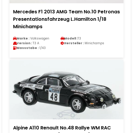
Mercedes F1 2013 AMG Team No.10 Petronas
Presentationsfahrzeug L.Hamilton 1/18
Minichamps
Marke :
Volkswagen
Modell :
T3
Version :
T3 A
Hersteller :
Minichamps
Massstabe :
1/43
Alpine A110 Renault No.48 Rallye WM RAC