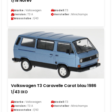
1/18 Norev
Marke :
Volkswagen
Modell :
T3
Version :
T3 A
Hersteller :
Minichamps
Massstabe :
1/43
Volkswagen T3 Caravelle Carat blau 1986
1/43 IXO
Marke :
Volkswagen
Modell :
T3
Version :
T3 A
Hersteller :
Minichamps
Massstabe :
1/43