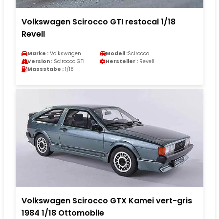
Volkswagen Scirocco GTI restocal 1/18
Revell
Marke :
Volkswagen
Modell :
Scirocco
Version :
Scirocco GTI
Hersteller :
Revell
Massstabe :
1/18
Volkswagen Scirocco GTX Kamei vert-gris
1984 1/18 Ottomobile