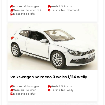
Marke :
Volkswagen
Modell :
Scirocco
Version :
Scirocco GTX
Hersteller :
Ottomobile
Massstabe :
1/18
Volkswagen Scirocco 3 weiss 1/24 Welly
Marke :
Volkswagen
Modell :
Scirocco
Version :
Scirocco
Hersteller :
Welly
Massstabe :
1/24