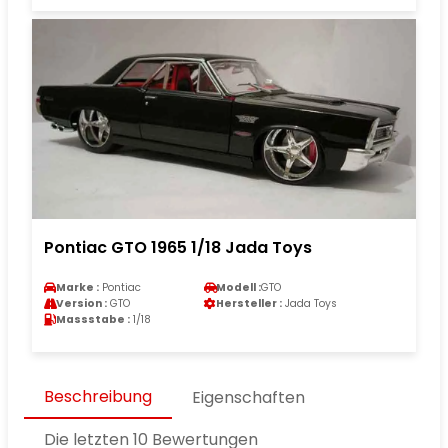
Pontiac GTO 1965 1/18 Jada Toys
Marke :
Pontiac
Modell :
GTO
Version :
GTO
Hersteller :
Jada Toys
Massstabe :
1/18
Beschreibung
Eigenschaften
Die letzten 10 Bewertungen