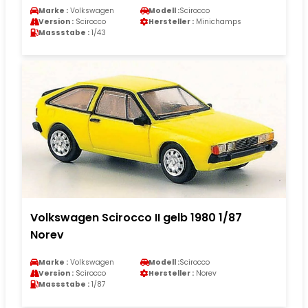
Marke :
Volkswagen
Modell :
Scirocco
Version :
Scirocco
Hersteller :
Minichamps
Massstabe :
1/43
Volkswagen Scirocco II gelb 1980 1/87
Norev
Marke :
Volkswagen
Modell :
Scirocco
Version :
Scirocco
Hersteller :
Norev
Massstabe :
1/87