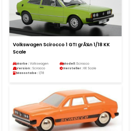
Volkswagen Scirocco 1 GTI grÃ¼n 1/18 KK
Scale
Marke :
Volkswagen
Modell :
Scirocco
Version :
Scirocco
Hersteller :
KK Scale
Massstabe :
1/18