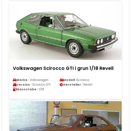
Volkswagen Scirocco GTI i grun 1/18 Revell
Marke :
Volkswagen
Modell :
Scirocco
Version :
Scirocco GTI
Hersteller :
Revell
Massstabe :
1/18