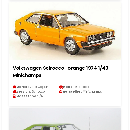
Volkswagen Scirocco I orange 1974 1/43
Minichamps
Marke :
Volkswagen
Modell :
Scirocco
Version :
Scirocco
Hersteller :
Minichamps
Massstabe :
1/43