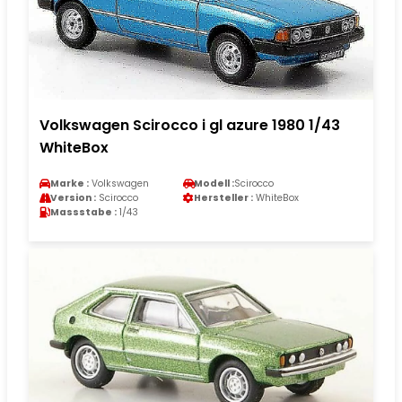
Volkswagen Scirocco i gl azure 1980 1/43
WhiteBox
Marke :
Volkswagen
Modell :
Scirocco
Version :
Scirocco
Hersteller :
WhiteBox
Massstabe :
1/43