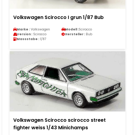
Volkswagen Scirocco I grun 1/87 Bub
Marke :
Volkswagen
Modell :
Scirocco
Version :
Scirocco
Hersteller :
Bub
Massstabe :
1/87
Volkswagen Scirocco scirocco street
fighter weiss 1/43 Minichamps