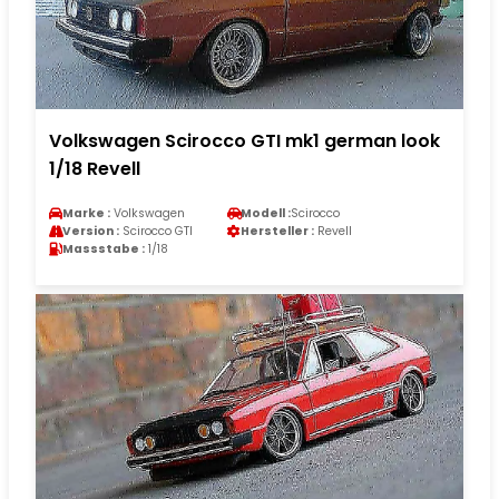
Volkswagen Scirocco GTI mk1 german look
1/18 Revell
Marke :
Volkswagen
Modell :
Scirocco
Version :
Scirocco GTI
Hersteller :
Revell
Massstabe :
1/18