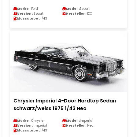
Marke :
Ford
Modell :
Escort
Version :
Escort
Hersteller :
IXO
Massstabe :
1/43
Chrysler Imperial 4-Door Hardtop Sedan
schwarz/weiss 1975 1/43 Neo
Marke :
Chrysler
Modell :
Imperial
Version :
Imperial
Hersteller :
Neo
Massstabe :
1/43