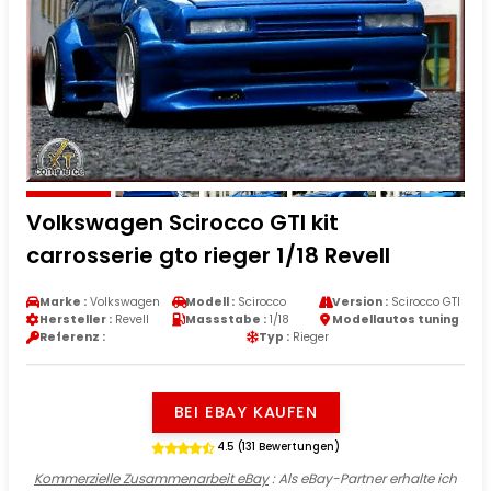
Volkswagen Scirocco GTI kit
carrosserie gto rieger 1/18 Revell
Marke :
Volkswagen
Modell :
Scirocco
Version :
Scirocco GTI
Hersteller :
Revell
Massstabe :
1/18
Modellautos tuning
Referenz :
Typ :
Rieger
BEI EBAY KAUFEN
4.5 (131 Bewertungen)
Kommerzielle Zusammenarbeit eBay
: Als eBay-Partner erhalte ich