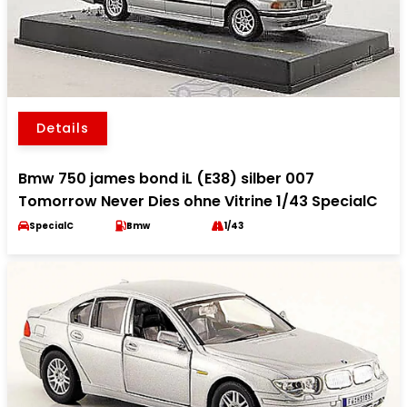
Details
Bmw 750 james bond iL (E38) silber 007
Tomorrow Never Dies ohne Vitrine 1/43 SpecialC
SpecialC
Bmw
1/43