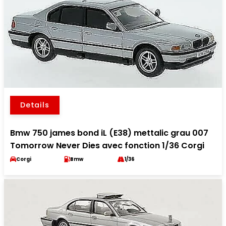
Details
Bmw 750 james bond iL (E38) mettalic grau 007
Tomorrow Never Dies avec fonction 1/36 Corgi
Corgi
Bmw
1/36