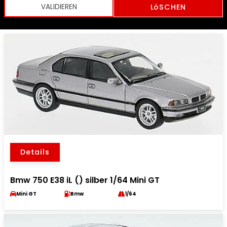
LöSCHEN
Details
Bmw 750 E38 iL () silber 1/64 Mini GT
Mini GT
Bmw
1/64