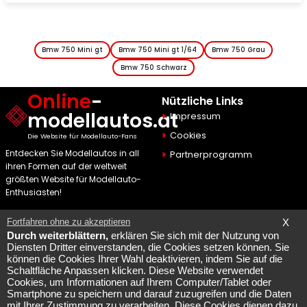
Bmw 750 Mini gt
Bmw 750 Mini gt 1/64
Bmw 750 Grau
Bmw 750 Schwarz
Online
-
Nützliche Links
modellautos.at
Impressum
Cookies
Die Website für Modellauto-Fans
Entdecken Sie Modellautos in all
Partnerprogramm
ihren Formen auf der weltweit
größten Website für Modellauto-
Enthusiasten!
Contact & Info
Fortfahren ohne zu akzeptieren
X
Durch weiterblättern,
erklären Sie sich mit der Nutzung von
Maquette Mobylette
Diensten Dritter einverstanden, die Cookies setzen können. Sie
können die Cookies Ihrer Wahl deaktivieren, indem Sie auf die
SEO par
Laurent Bousquet
Schaltfläche Anpassen klicken. Diese Website verwendet
Cookies, um Informationen auf Ihrem Computer/Tablet oder
Seite konsultiert 2026 08 09
Smartphone zu speichern und darauf zuzugreifen und die Daten
Aber warum der KI87 2026
mit Ihrer Zustimmung zu verarbeiten. Diese Cookies dienen dazu,