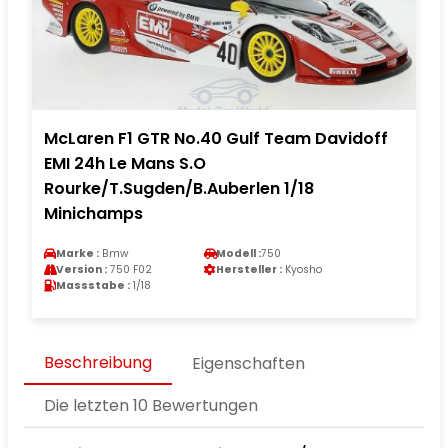
McLaren F1 GTR No.40 Gulf Team Davidoff
EMI 24h Le Mans S.O
Rourke/T.Sugden/B.Auberlen 1/18
Minichamps
Marke :
Bmw
Modell :
750
Version :
750 F02
Hersteller :
Kyosho
Massstabe :
1/18
Beschreibung
Eigenschaften
Die letzten 10 Bewertungen