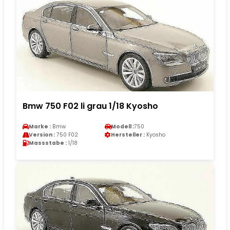
Bmw 750 F02 li grau 1/18 Kyosho
Marke :
Bmw
Modell :
750
Version :
750 F02
Hersteller :
Kyosho
Massstabe :
1/18