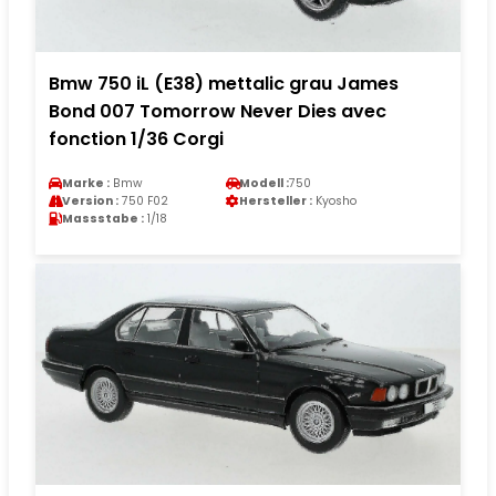
Bmw 750 iL (E38) mettalic grau James
Bond 007 Tomorrow Never Dies avec
fonction 1/36 Corgi
Marke :
Bmw
Modell :
750
Version :
750 F02
Hersteller :
Kyosho
Massstabe :
1/18