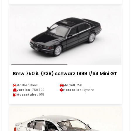
Bmw 750 iL (E38) schwarz 1999 1/64 Mini GT
Marke :
Bmw
Modell :
750
Version :
750 F02
Hersteller :
Kyosho
Massstabe :
1/18