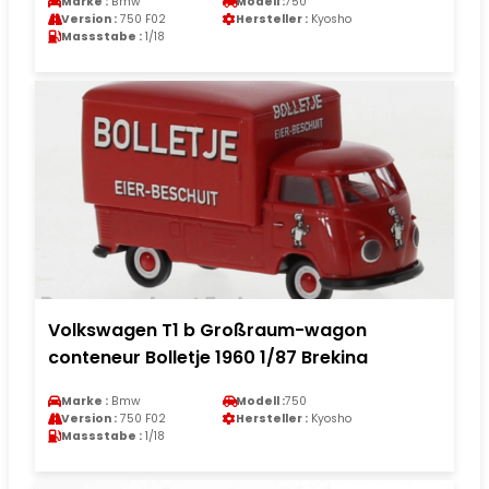
Marke :
Bmw
Modell :
750
Version :
750 F02
Hersteller :
Kyosho
Massstabe :
1/18
Volkswagen T1 b Großraum-wagon
conteneur Bolletje 1960 1/87 Brekina
Marke :
Bmw
Modell :
750
Version :
750 F02
Hersteller :
Kyosho
Massstabe :
1/18