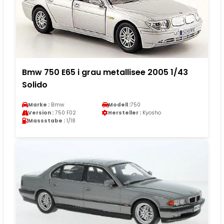
Bmw 750 E65 i grau metallisee 2005 1/43
Solido
Marke :
Bmw
Modell :
750
Version :
750 F02
Hersteller :
Kyosho
Massstabe :
1/18