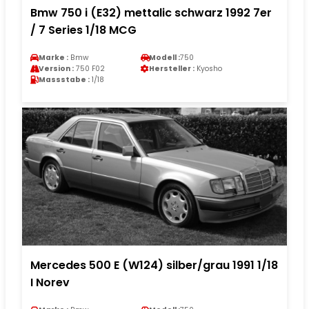
Bmw 750 i (E32) mettalic schwarz 1992 7er
/ 7 Series 1/18 MCG
Marke :
Bmw
Modell :
750
Version :
750 F02
Hersteller :
Kyosho
Massstabe :
1/18
Mercedes 500 E (W124) silber/grau 1991 1/18
I Norev