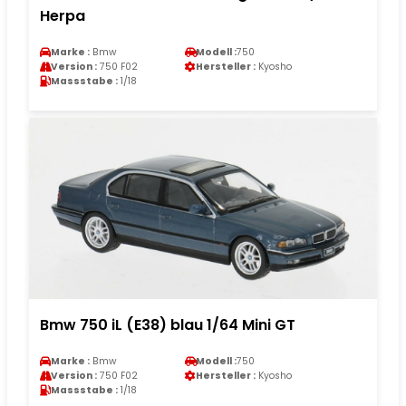
Herpa
Marke :
Bmw
Modell :
750
Version :
750 F02
Hersteller :
Kyosho
Massstabe :
1/18
Bmw 750 iL (E38) blau 1/64 Mini GT
Marke :
Bmw
Modell :
750
Version :
750 F02
Hersteller :
Kyosho
Massstabe :
1/18