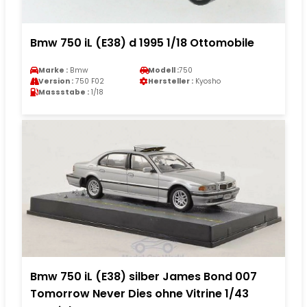
Bmw 750 iL (E38) d 1995 1/18 Ottomobile
Marke :
Bmw
Modell :
750
Version :
750 F02
Hersteller :
Kyosho
Massstabe :
1/18
Bmw 750 iL (E38) silber James Bond 007
Tomorrow Never Dies ohne Vitrine 1/43