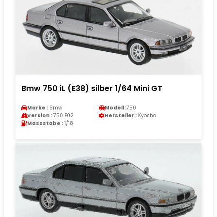
Bmw 750 iL (E38) silber 1/64 Mini GT
Marke :
Bmw
Modell :
750
Version :
750 F02
Hersteller :
Kyosho
Massstabe :
1/18