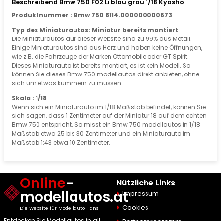
Beschreibend Bmw 750 F02 Li blau grau 1/18 Kyosho
Produktnummer : Bmw 750 8114.000000000673
Typ des Miniaturautos: Miniatur bereits montiert
Die Miniaturautos auf dieser Website sind zu 99% aus Metall.
Einige Miniaturautos sind aus Harz und haben keine Öffnungen,
wie z.B. die Fahrzeuge der Marken Ottomobile oder GT Spirit.
Dieses Miniaturauto ist bereits montiert, es ist kein Modell. So
können Sie dieses Bmw 750 modellautos direkt anbieten, ohne
sich um etwas kümmern zu müssen.
Skala : 1/18
Wenn sich ein Miniaturauto im 1/18 Maßstab befindet, können Sie
sich sagen, dass 1 Zentimeter auf der Miniatur 18 auf dem echten
Bmw 750 entspricht. So misst ein Bmw 750 modellautos in 1/18
Maßstab etwa 25 bis 30 Zentimeter und ein Miniaturauto im
Maßstab 1:43 etwa 10 Zentimeter.
Online
-
Nützliche Links
modellautos.at
Impressum
Cookies
Die Website für Modellauto-Fans
Entdecken Sie Modellautos in all