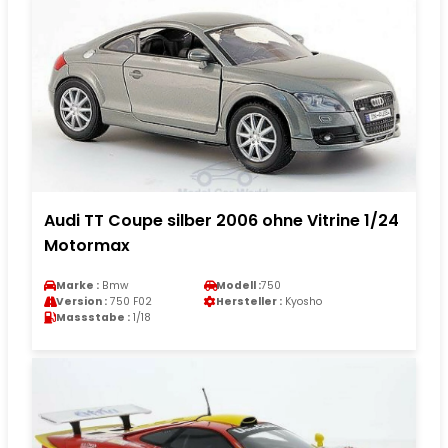
Audi TT Coupe silber 2006 ohne Vitrine 1/24
Motormax
Marke :
Bmw
Modell :
750
Version :
750 F02
Hersteller :
Kyosho
Massstabe :
1/18