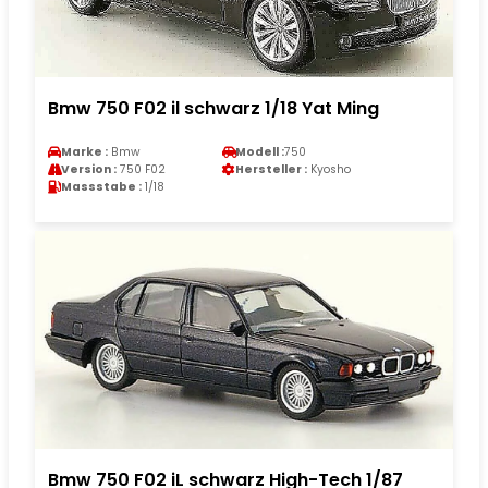
Bmw 750 F02 il schwarz 1/18 Yat Ming
Marke :
Bmw
Modell :
750
Version :
750 F02
Hersteller :
Kyosho
Massstabe :
1/18
Bmw 750 F02 iL schwarz High-Tech 1/87