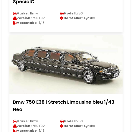
SpecialC
Marke :
Bmw
Modell :
750
Version :
750 F02
Hersteller :
Kyosho
Massstabe :
1/18
Bmw 750 E38 i Stretch Limousine bleu 1/43
Neo
Marke :
Bmw
Modell :
750
Version :
750 F02
Hersteller :
Kyosho
Massstabe :
1/18