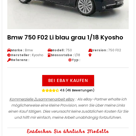
Bmw 750 F02 Li blau grau 1/18 Kyosho
Marke :
Bmw
Modell :
750
Version :
750 F02
Hersteller :
Kyosho
Massstabe :
1/18
Referenz :
Typ :
BEI EBAY KAUFEN
4.6 (46 Bewertungen)
Kommerzielle Zusammenarbeit eBay
: Als eBay-Partner erhalte ich
möglicherweise eine kleine Provision, wenn Sie über meine Links
einen Kauf tätigen. Dies verursacht keine zusätzlichen Kosten für Sie
und hilft mir einfach, meine Arbeit unabhängig fortzuführen.
Entdecken Sie ähnliche Modelle