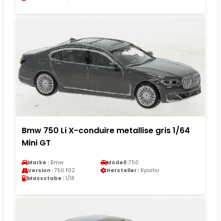
Bmw 750 Li X-conduire metallise gris 1/64
Mini GT
Marke :
Bmw
Modell :
750
Version :
750 F02
Hersteller :
Kyosho
Massstabe :
1/18