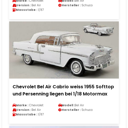
Marke :
Chevrolet
Modell :
Bel Air
Version :
Bel Air
Hersteller :
Schuco
Massstabe :
1/87
Chevrolet Bel Air Cabrio weiss 1955 Softtop
und Persenning liegen bei 1/18 Motormax
Marke :
Chevrolet
Modell :
Bel Air
Version :
Bel Air
Hersteller :
Schuco
Massstabe :
1/87