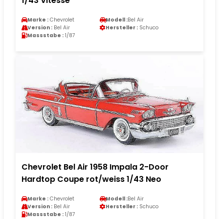
1/43 Vitesse
Marke :
Chevrolet
Modell :
Bel Air
Version :
Bel Air
Hersteller :
Schuco
Massstabe :
1/87
Chevrolet Bel Air 1958 Impala 2-Door
Hardtop Coupe rot/weiss 1/43 Neo
Marke :
Chevrolet
Modell :
Bel Air
Version :
Bel Air
Hersteller :
Schuco
Massstabe :
1/87