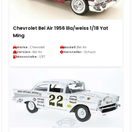
Chevrolet Bel Air 1956 lila/weiss 1/18 Yat
Ming
Marke :
Chevrolet
Modell :
Bel Air
Version :
Bel Air
Hersteller :
Schuco
Massstabe :
1/87