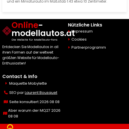
und ein Miniaturauto im Maßstab 1:43 etwa 10 Zentimeter.
Online
-
Nützliche Links
modellautos.at
Impressum
Cookies
Die Website für Modellauto-Fans
Entdecken Sie Modellautos in all
Partnerprogramm
ihren Formen auf der weltweit
größten Website für Modellauto-
Enthusiasten!
Contact & Info
Maquette Mobylette
SEO par
Laurent Bousquet
Seite konsultiert 2026 08 08
Aber warum der MQ27 2026
08 08