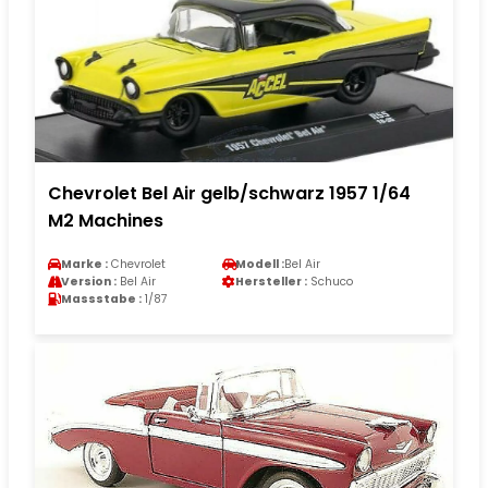
Chevrolet Bel Air gelb/schwarz 1957 1/64
M2 Machines
Marke :
Chevrolet
Modell :
Bel Air
Version :
Bel Air
Hersteller :
Schuco
Massstabe :
1/87