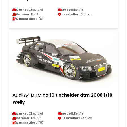
Marke :
Chevrolet
Modell :
Bel Air
Version :
Bel Air
Hersteller :
Schuco
Massstabe :
1/87
Audi A4 DTM no.10 t.scheider dtm 2008 1/18
Welly
Marke :
Chevrolet
Modell :
Bel Air
Version :
Bel Air
Hersteller :
Schuco
Massstabe :
1/87