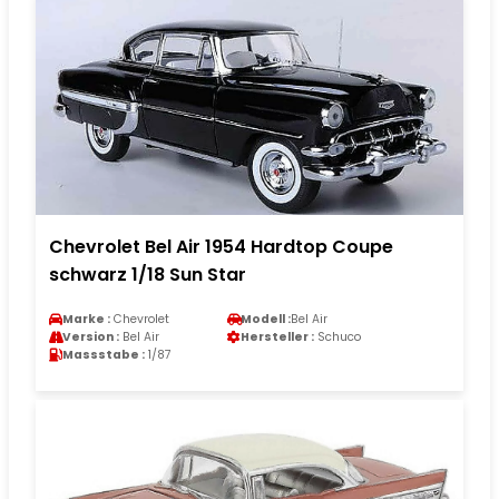
Chevrolet Bel Air 1954 Hardtop Coupe
schwarz 1/18 Sun Star
Marke :
Chevrolet
Modell :
Bel Air
Version :
Bel Air
Hersteller :
Schuco
Massstabe :
1/87