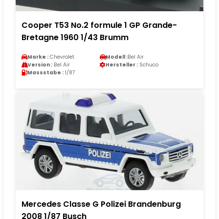
Cooper T53 No.2 formule 1 GP Grande-
Bretagne 1960 1/43 Brumm
Marke :
Chevrolet
Modell :
Bel Air
Version :
Bel Air
Hersteller :
Schuco
Massstabe :
1/87
Mercedes Classe G Polizei Brandenburg
2008 1/87 Busch