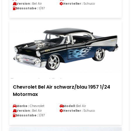
Version :
Bel Air
Hersteller :
Schuco
Massstabe :
1/87
Chevrolet Bel Air schwarz/blau 1957 1/24
Motormax
Marke :
Chevrolet
Modell :
Bel Air
Version :
Bel Air
Hersteller :
Schuco
Massstabe :
1/87