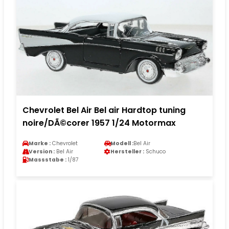
Chevrolet Bel Air Bel air Hardtop tuning
noire/DÃ©corer 1957 1/24 Motormax
Marke :
Chevrolet
Modell :
Bel Air
Version :
Bel Air
Hersteller :
Schuco
Massstabe :
1/87