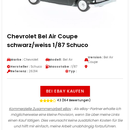
Chevrolet Bel Air Coupe
schwarz/weiss 1/87 Schuco
Version :
Bel Air
Marke :
Chevrolet
Modell :
Bel Air
Coupe
Hersteller :
Schuco
Massstabe :
1/87
Referenz :
26314
Typ :
BEI EBAY KAUFEN
4.3 (164 Bewertungen)
Kommerzielle Zusammenarbeit eBay
: Als eBay-Partner erhalte ich
möglicherweise eine kleine Provision, wenn Sie über meine Links
einen Kauf tätigen. Dies verursacht keine zusätzlichen Kosten für Sie
und hilft mir einfach, meine Arbeit unabhängig fortzuführen.