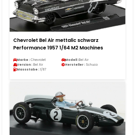
Chevrolet Bel Air mettalic schwarz
Performance 1957 1/64 M2 Machines
Marke :
Chevrolet
Modell :
Bel Air
Version :
Bel Air
Hersteller :
Schuco
Massstabe :
1/87