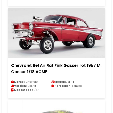
Chevrolet Bel Air Rat Fink Gasser rot 1957 M.
Gasser 1/18 ACME
Marke :
Chevrolet
Modell :
Bel Air
Version :
Bel Air
Hersteller :
Schuco
Massstabe :
1/87