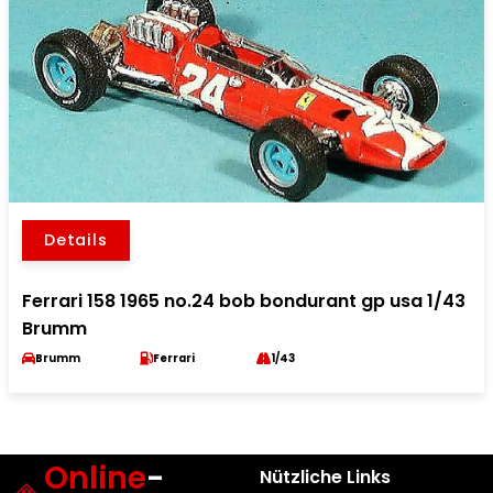
Details
Ferrari 158 1965 no.24 bob bondurant gp usa 1/43
Brumm
Brumm
Ferrari
1/43
Online
-
Nützliche Links