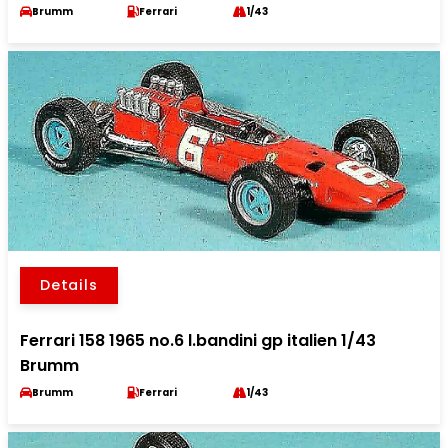
Brumm
Ferrari
1/43
Details
Ferrari 158 1965 no.6 l.bandini gp italien 1/43
Brumm
Brumm
Ferrari
1/43