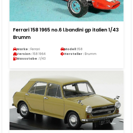
Ferrari 158 1965 no.6 l.bandini gp italien 1/43
Brumm
Marke :
Ferrari
Modell :
158
Version :
158 1964
Hersteller :
Brumm
Massstabe :
1/43