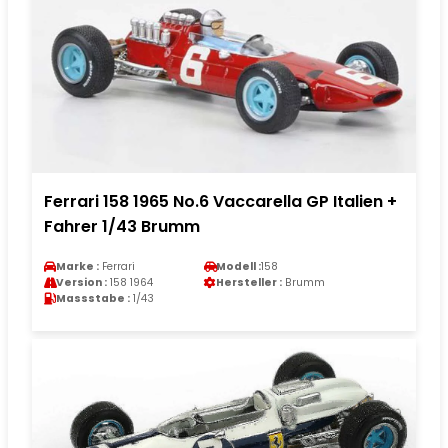
Ferrari 158 1965 No.6 Vaccarella GP Italien +
Fahrer 1/43 Brumm
Marke :
Ferrari
Modell :
158
Version :
158 1964
Hersteller :
Brumm
Massstabe :
1/43