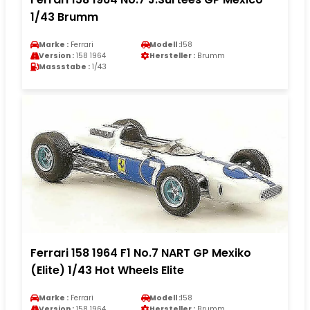
1/43 Brumm
Marke :
Ferrari
Modell :
158
Version :
158 1964
Hersteller :
Brumm
Massstabe :
1/43
Ferrari 158 1964 F1 No.7 NART GP Mexiko
(Elite) 1/43 Hot Wheels Elite
Marke :
Ferrari
Modell :
158
Version :
158 1964
Hersteller :
Brumm