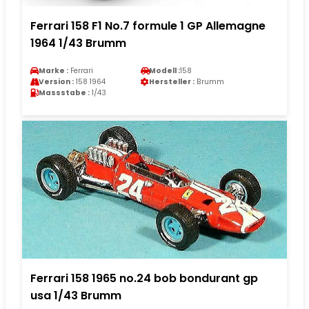
Ferrari 158 F1 No.7 formule 1 GP Allemagne
1964 1/43 Brumm
Marke :
Ferrari
Modell :
158
Version :
158 1964
Hersteller :
Brumm
Massstabe :
1/43
Ferrari 158 1965 no.24 bob bondurant gp
usa 1/43 Brumm