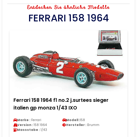
Entdecken Sie ähnliche Modelle
FERRARI 158 1964
Ferrari 158 1964 f1 no.2 j.surtees sieger
italien gp monza 1/43 IXO
Marke :
Ferrari
Modell :
158
Version :
158 1964
Hersteller :
Brumm
Massstabe :
1/43