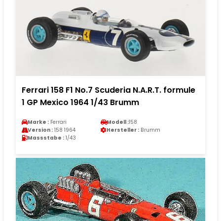
Ferrari 158 F1 No.7 Scuderia N.A.R.T. formule
1 GP Mexico 1964 1/43 Brumm
Marke :
Ferrari
Modell :
158
Version :
158 1964
Hersteller :
Brumm
Massstabe :
1/43