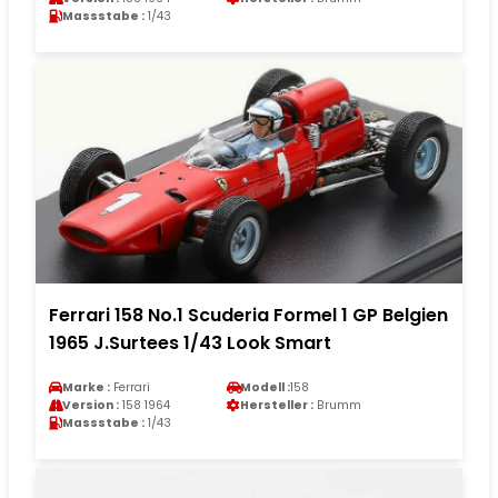
Massstabe :
1/43
Ferrari 158 No.1 Scuderia Formel 1 GP Belgien
1965 J.Surtees 1/43 Look Smart
Marke :
Ferrari
Modell :
158
Version :
158 1964
Hersteller :
Brumm
Massstabe :
1/43