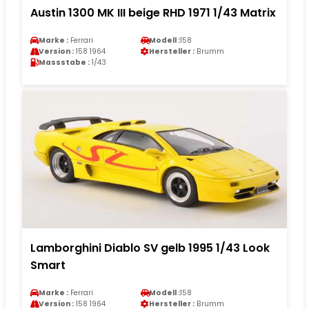
Austin 1300 MK III beige RHD 1971 1/43 Matrix
Marke :
Ferrari
Modell :
158
Version :
158 1964
Hersteller :
Brumm
Massstabe :
1/43
Lamborghini Diablo SV gelb 1995 1/43 Look
Smart
Marke :
Ferrari
Modell :
158
Version :
158 1964
Hersteller :
Brumm