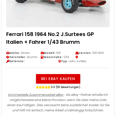
Ferrari 158 1964 No.2 J.Surtees GP
Italien + Fahrer 1/43 Brumm
Marke :
Ferrari
Modell :
158
Version :
158 1964
Hersteller :
Brumm
Massstabe :
1/43
Referenz :
Typ :
John surtees
BEI EBAY KAUFEN
5.0 (151 Bewertungen)
Kommerzielle Zusammenarbeit eBay
: Als eBay-Partner erhalte ich
möglicherweise eine kleine Provision, wenn Sie über meine Links
einen Kauf tätigen. Dies verursacht keine zusätzlichen Kosten für Sie
und hilft mir einfach, meine Arbeit unabhängig fortzuführen.