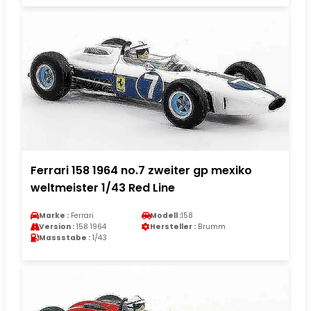
Ferrari 158 1964 no.7 zweiter gp mexiko
weltmeister 1/43 Red Line
Marke :
Ferrari
Modell :
158
Version :
158 1964
Hersteller :
Brumm
Massstabe :
1/43