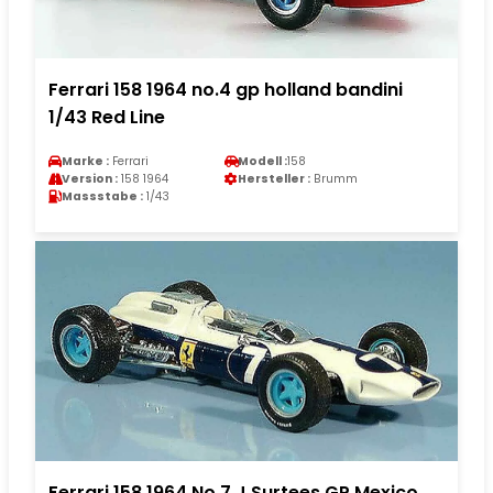
Ferrari 158 1964 no.4 gp holland bandini
1/43 Red Line
Marke :
Ferrari
Modell :
158
Version :
158 1964
Hersteller :
Brumm
Massstabe :
1/43
Ferrari 158 1964 No.7 J.Surtees GP Mexico