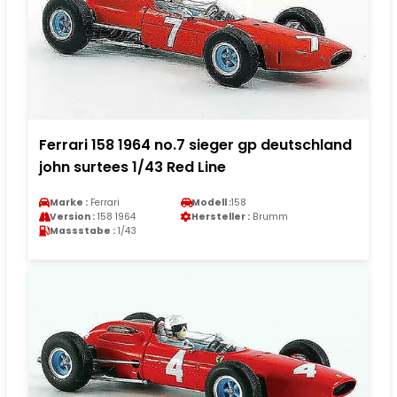
Ferrari 158 1964 no.7 sieger gp deutschland
john surtees 1/43 Red Line
Marke :
Ferrari
Modell :
158
Version :
158 1964
Hersteller :
Brumm
Massstabe :
1/43