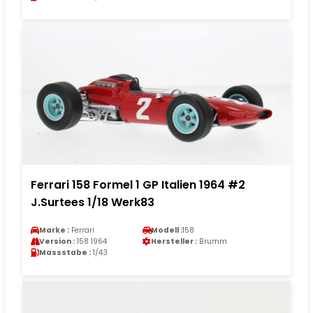
Ferrari 158 Formel 1 GP Italien 1964 #2
J.Surtees 1/18 Werk83
Marke :
Ferrari
Modell :
158
Version :
158 1964
Hersteller :
Brumm
Massstabe :
1/43