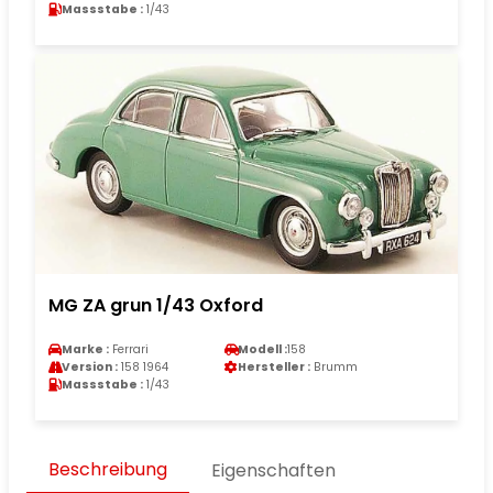
Massstabe :
1/43
MG ZA grun 1/43 Oxford
Marke :
Ferrari
Modell :
158
Version :
158 1964
Hersteller :
Brumm
Massstabe :
1/43
Beschreibung
Eigenschaften