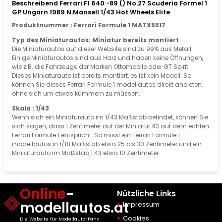
Beschreibend Ferrari F1 640 -89 () No.27 Scuderia Formel 1
GP Ungarn 1989 N.Mansell 1/43 Hot Wheels Elite
Produktnummer : Ferrari Formule 1 MATX5517
Typ des Miniaturautos: Miniatur bereits montiert
Die Miniaturautos auf dieser Website sind zu 99% aus Metall.
Einige Miniaturautos sind aus Harz und haben keine Öffnungen,
wie z.B. die Fahrzeuge der Marken Ottomobile oder GT Spirit.
Dieses Miniaturauto ist bereits montiert, es ist kein Modell. So
können Sie dieses Ferrari Formule 1 modellautos direkt anbieten,
ohne sich um etwas kümmern zu müssen.
Skala : 1/43
Wenn sich ein Miniaturauto im 1/43 Maßstab befindet, können Sie
sich sagen, dass 1 Zentimeter auf der Miniatur 43 auf dem echten
Ferrari Formule 1 entspricht. So misst ein Ferrari Formule 1
modellautos in 1/18 Maßstab etwa 25 bis 30 Zentimeter und ein
Miniaturauto im Maßstab 1:43 etwa 10 Zentimeter.
Online
-
Nützliche Links
modellautos.at
Impressum
Cookies
Die Website für Modellauto-Fans