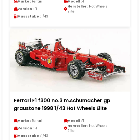
Marke :
Ferrari
Modell :
F1
Hersteller :
Hot Wheels
Version :
F1
Elite
Massstabe :
1/43
Ferrari F1 f300 no.3 m.schumacher gp
graustone 1998 1/43 Hot Wheels Elite
Marke :
Ferrari
Modell :
F1
Hersteller :
Hot Wheels
Version :
F1
Elite
Massstabe :
1/43