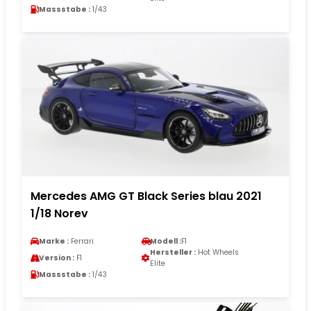
Massstabe :
1/43
Mercedes AMG GT Black Series blau 2021
1/18 Norev
Marke :
Ferrari
Modell :
F1
Hersteller :
Hot Wheels
Version :
F1
Elite
Massstabe :
1/43