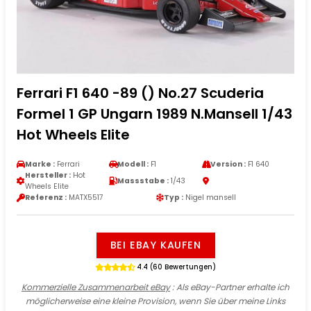
Ferrari F1 640 -89 () No.27 Scuderia
Formel 1 GP Ungarn 1989 N.Mansell 1/43
Hot Wheels Elite
Marke :
Ferrari
Modell :
F1
Version :
F1 640
Hersteller :
Hot
Massstabe :
1/43
Wheels Elite
Referenz :
MATX5517
Typ :
Nigel mansell
BEI EBAY KAUFEN
4.4 (60 Bewertungen)
Kommerzielle Zusammenarbeit eBay
: Als eBay-Partner erhalte ich
möglicherweise eine kleine Provision, wenn Sie über meine Links