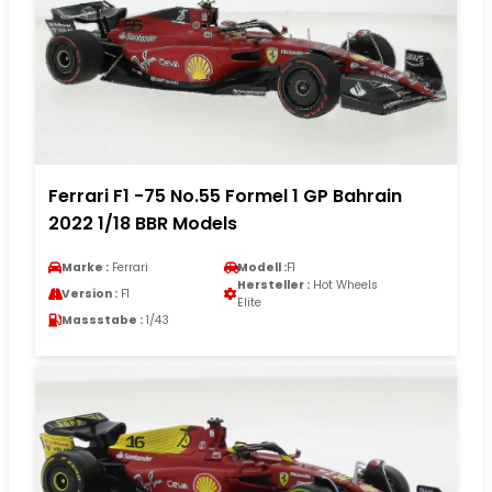
Ferrari F1 -75 No.55 Formel 1 GP Bahrain
2022 1/18 BBR Models
Marke :
Ferrari
Modell :
F1
Hersteller :
Hot Wheels
Version :
F1
Elite
Massstabe :
1/43