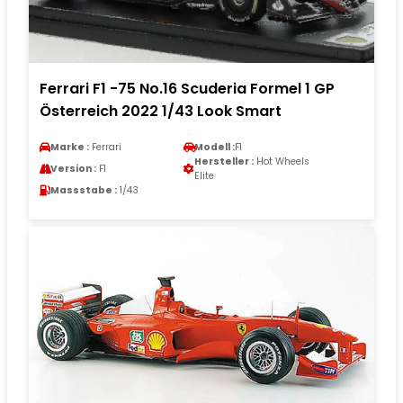
Ferrari F1 -75 No.16 Scuderia Formel 1 GP
Österreich 2022 1/43 Look Smart
Marke :
Ferrari
Modell :
F1
Hersteller :
Hot Wheels
Version :
F1
Elite
Massstabe :
1/43