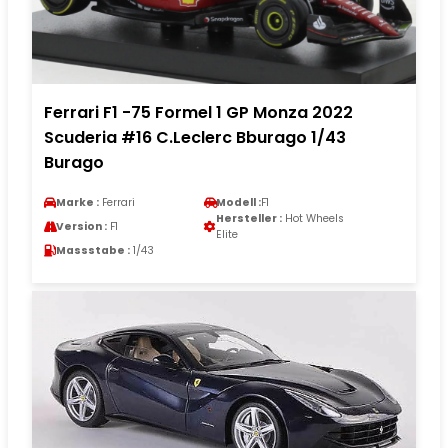
Ferrari F1 -75 Formel 1 GP Monza 2022
Scuderia #16 C.Leclerc Bburago 1/43
Burago
Marke :
Ferrari
Modell :
F1
Hersteller :
Hot Wheels
Version :
F1
Elite
Massstabe :
1/43