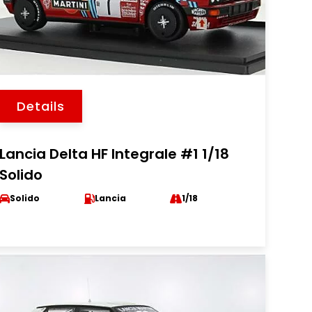
Details
Lancia Delta HF Integrale #1 1/18
Solido
Solido
Lancia
1/18