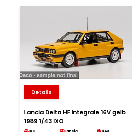
Details
Lancia Delta HF Integrale 16V gelb
1989 1/43 IXO
IXO
Lancia
1/43