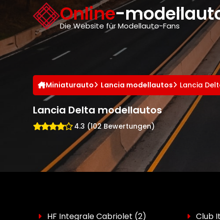
Cookie-Einstellungen
Online
-modellauto
Die Website für Modellauto-Fans
Miniaturauto
Lancia modellautos
Lancia Del
Lancia Delta modellautos
4.3 (102 Bewertungen)
HF Integrale Cabriolet
(2)
Club I