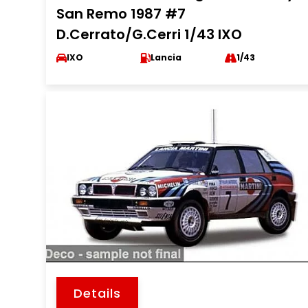
San Remo 1987 #7
D.Cerrato/G.Cerri 1/43 IXO
IXO
Lancia
1/43
Details