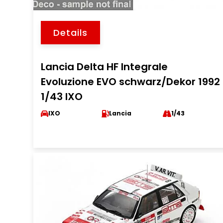
Details
Lancia Delta HF Integrale
Evoluzione EVO schwarz/Dekor 1992
1/43 IXO
IXO
Lancia
1/43